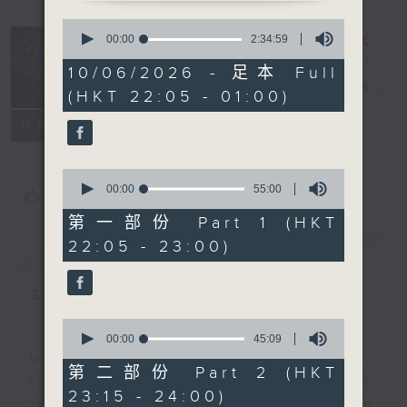
0
seconds
After Hours
00:00
2:34:59
of
with Michael
2
10/06/2026 - 足本 Full
hours,
Lance
電台直播
(HKT 22:05 - 01:00)
34
minutes,
聯絡
59
所有集數
seconds
0
seconds
00:00
55:00
您喜歡這個節目嗎?
of
55
第一部份 Part 1 (HKT
minutes,
22:05 - 23:00)
簡介
GIST
0
seconds
主持人：Michael Lance
0
seconds
00:00
45:09
of
Michael Lance takes you on night-
45
第二部份 Part 2 (HKT
minutes,
time journey back to the classic
23:15 - 24:00)
9
'smooth FM' sounds of radio days