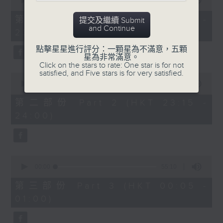
seconds
00:00
55:10
After Hours with Michael Lance
.
of
55
第一部份 Part 1 (HKT 22:05 -
提交及繼續 Submit
minutes,
Weekdays 10:05pm to 1am - On Air
and Continue
23:00)
10
- Online - On Radio 3
seconds
點擊星星進行評分：一顆星為不滿意，五顆
星為非常滿意。
Click on the stars to rate: One star is for not
satisfied, and Five stars is for very satisfied.
0
seconds
00:00
45:20
of
45
第二部份 Part 2 (HKT 23:15 -
minutes,
24:00)
20
seconds
0
seconds
00:00
55:10
of
55
第三部份 Part 3 (HKT 00:05 -
minutes,
01:00)
10
seconds