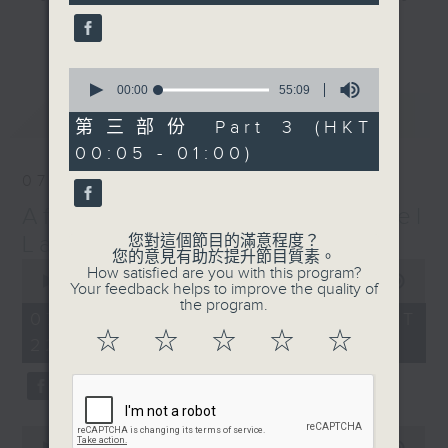
seconds
gone by. Join him every weekday
更多...
evening from 10.05 until 1 the
next morning for
After Hours with
0
seconds
00:00
55:09
Michael Lance.
Listen to the
of
最新
LATEST
soulful melodies of R&B, soft rock
55
第三部份 Part 3 (HKT
minutes,
ballads that defined a generation,
00:05 - 01:00)
9
iconic anthems, and the pop hits
seconds
07/08/2026
that keep our hearts beating in
After Hours with Michael
rhythm. Rediscover your favorites
and uncover hidden gems, as
Lance
您對這個節目的滿意程度？
您的意見有助於提升節目質素。
'After Hours' gives you the
0
How satisfied are you with this program?
seconds
00:00
2:35:00
perfect soundtrack to your late-
Your feedback helps to improve the quality of
of
the program.
night adventures.
2
07/08/2026 - 足本 Full (HKT
hours,
☆
☆
☆
☆
☆
22:05 - 01:00)
35
So, whether you’re sliding into
minutes,
0
your comfy chair, grabbing the
seconds
wheel, or surrendering to the
magic of the night, tune in to
0