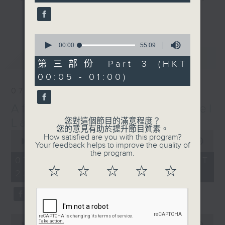
seconds
gone by. Join him every weekday
更多...
evening from 10.05 until 1 the
next morning for
After Hours with
0
seconds
00:00
55:09
Michael Lance.
Listen to the
of
最新
LATEST
soulful melodies of R&B, soft rock
55
第三部份 Part 3 (HKT
minutes,
ballads that defined a generation,
00:05 - 01:00)
9
iconic anthems, and the pop hits
seconds
07/08/2026
that keep our hearts beating in
After Hours with Michael
rhythm. Rediscover your favorites
and uncover hidden gems, as
Lance
您對這個節目的滿意程度？
您的意見有助於提升節目質素。
'After Hours' gives you the
0
How satisfied are you with this program?
seconds
00:00
2:35:00
perfect soundtrack to your late-
Your feedback helps to improve the quality of
of
the program.
night adventures.
2
07/08/2026 - 足本 Full (HKT
hours,
☆
☆
☆
☆
☆
22:05 - 01:00)
35
So, whether you’re sliding into
minutes,
0
your comfy chair, grabbing the
seconds
wheel, or surrendering to the
magic of the night, tune in to
0