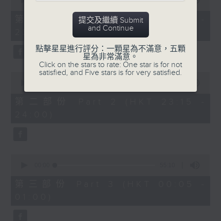
seconds
00:00
55:10
After Hours with Michael Lance
.
of
55
第一部份 Part 1 (HKT 22:05 -
提交及繼續 Submit
minutes,
Weekdays 10:05pm to 1am - On Air
and Continue
23:00)
10
- Online - On Radio 3
seconds
點擊星星進行評分：一顆星為不滿意，五顆
星為非常滿意。
Click on the stars to rate: One star is for not
satisfied, and Five stars is for very satisfied.
0
seconds
00:00
45:20
of
45
第二部份 Part 2 (HKT 23:15 -
minutes,
24:00)
20
seconds
0
seconds
00:00
55:10
of
55
第三部份 Part 3 (HKT 00:05 -
minutes,
01:00)
10
seconds