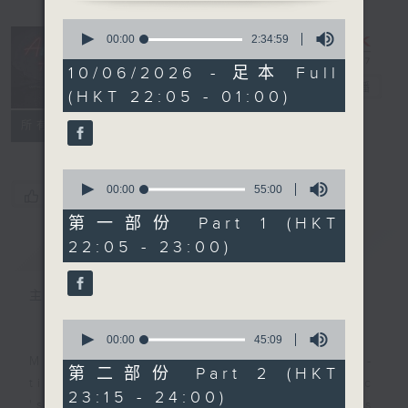
0
seconds
After Hours
00:00
2:34:59
of
with Michael
2
10/06/2026 - 足本 Full
hours,
Lance
電台直播
(HKT 22:05 - 01:00)
34
minutes,
聯絡
59
所有集數
seconds
0
seconds
00:00
55:00
您喜歡這個節目嗎?
of
55
第一部份 Part 1 (HKT
minutes,
22:05 - 23:00)
簡介
GIST
0
seconds
主持人：Michael Lance
0
seconds
00:00
45:09
of
Michael Lance takes you on night-
45
第二部份 Part 2 (HKT
minutes,
time journey back to the classic
23:15 - 24:00)
9
'smooth FM' sounds of radio days