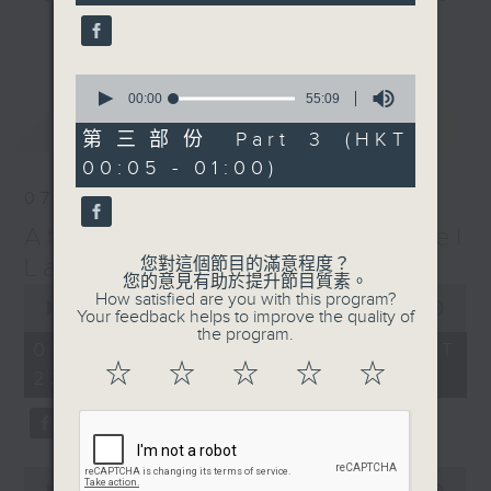
seconds
gone by. Join him every weekday
更多...
evening from 10.05 until 1 the
next morning for
After Hours with
0
seconds
00:00
55:09
Michael Lance.
Listen to the
of
最新
LATEST
soulful melodies of R&B, soft rock
55
第三部份 Part 3 (HKT
minutes,
ballads that defined a generation,
00:05 - 01:00)
9
iconic anthems, and the pop hits
seconds
07/08/2026
that keep our hearts beating in
After Hours with Michael
rhythm. Rediscover your favorites
and uncover hidden gems, as
Lance
您對這個節目的滿意程度？
您的意見有助於提升節目質素。
'After Hours' gives you the
0
How satisfied are you with this program?
seconds
00:00
2:35:00
perfect soundtrack to your late-
Your feedback helps to improve the quality of
of
the program.
night adventures.
2
07/08/2026 - 足本 Full (HKT
hours,
☆
☆
☆
☆
☆
22:05 - 01:00)
35
So, whether you’re sliding into
minutes,
0
your comfy chair, grabbing the
seconds
wheel, or surrendering to the
magic of the night, tune in to
0