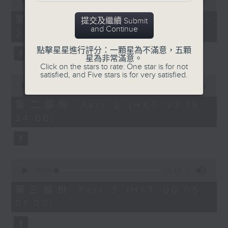
seconds
00:00
55:10
After Hours with Michael Lance
.
of
55
第一部份 Part 1 (HKT 22:05 -
提交及繼續 Submit
minutes,
Weekdays 10:05pm to 1am - On Air
and Continue
23:00)
10
- Online - On Radio 3
seconds
點擊星星進行評分：一顆星為不滿意，五顆
星為非常滿意。
Click on the stars to rate: One star is for not
satisfied, and Five stars is for very satisfied.
0
seconds
00:00
45:20
of
45
第二部份 Part 2 (HKT 23:15 -
minutes,
24:00)
20
seconds
0
seconds
00:00
55:10
of
55
第三部份 Part 3 (HKT 00:05 -
minutes,
01:00)
10
seconds