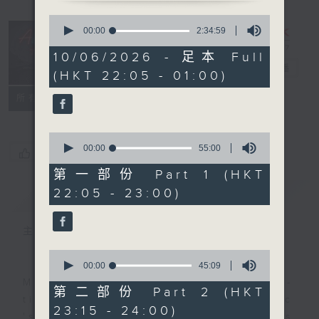
0
seconds
After Hours
00:00
2:34:59
of
with Michael
2
10/06/2026 - 足本 Full
hours,
Lance
電台直播
(HKT 22:05 - 01:00)
34
minutes,
聯絡
59
所有集數
seconds
0
seconds
00:00
55:00
您喜歡這個節目嗎?
of
55
第一部份 Part 1 (HKT
minutes,
22:05 - 23:00)
簡介
GIST
0
seconds
主持人：Michael Lance
0
seconds
00:00
45:09
of
Michael Lance takes you on night-
45
第二部份 Part 2 (HKT
minutes,
time journey back to the classic
23:15 - 24:00)
9
'smooth FM' sounds of radio days