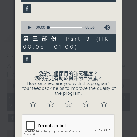
seconds
gone by. Join him every weekday
更多...
evening from 10.05 until 1 the
next morning for
After Hours with
0
seconds
00:00
55:09
Michael Lance.
Listen to the
of
最新
LATEST
soulful melodies of R&B, soft rock
55
第三部份 Part 3 (HKT
minutes,
ballads that defined a generation,
00:05 - 01:00)
9
iconic anthems, and the pop hits
seconds
07/08/2026
that keep our hearts beating in
After Hours with Michael
rhythm. Rediscover your favorites
and uncover hidden gems, as
Lance
您對這個節目的滿意程度？
您的意見有助於提升節目質素。
'After Hours' gives you the
0
How satisfied are you with this program?
seconds
00:00
2:35:00
perfect soundtrack to your late-
Your feedback helps to improve the quality of
of
the program.
night adventures.
2
07/08/2026 - 足本 Full (HKT
hours,
☆
☆
☆
☆
☆
22:05 - 01:00)
35
So, whether you’re sliding into
minutes,
0
your comfy chair, grabbing the
seconds
wheel, or surrendering to the
magic of the night, tune in to
0