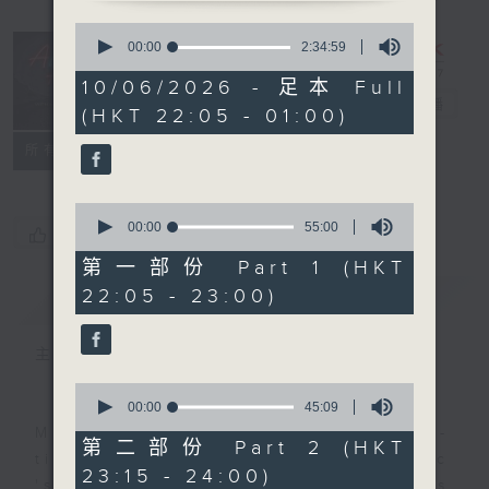
0
seconds
After Hours
00:00
2:34:59
of
with Michael
2
10/06/2026 - 足本 Full
hours,
Lance
電台直播
(HKT 22:05 - 01:00)
34
minutes,
聯絡
59
所有集數
seconds
0
seconds
00:00
55:00
您喜歡這個節目嗎?
of
55
第一部份 Part 1 (HKT
minutes,
22:05 - 23:00)
簡介
GIST
0
seconds
主持人：Michael Lance
0
seconds
00:00
45:09
of
Michael Lance takes you on night-
45
第二部份 Part 2 (HKT
minutes,
time journey back to the classic
23:15 - 24:00)
9
'smooth FM' sounds of radio days