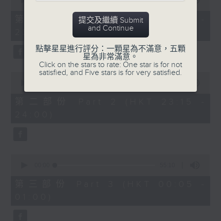
seconds
00:00
55:10
After Hours with Michael Lance
.
of
55
第一部份 Part 1 (HKT 22:05 -
提交及繼續 Submit
minutes,
Weekdays 10:05pm to 1am - On Air
and Continue
23:00)
10
- Online - On Radio 3
seconds
點擊星星進行評分：一顆星為不滿意，五顆
星為非常滿意。
Click on the stars to rate: One star is for not
satisfied, and Five stars is for very satisfied.
0
seconds
00:00
45:20
of
45
第二部份 Part 2 (HKT 23:15 -
minutes,
24:00)
20
seconds
0
seconds
00:00
55:10
of
55
第三部份 Part 3 (HKT 00:05 -
minutes,
01:00)
10
seconds