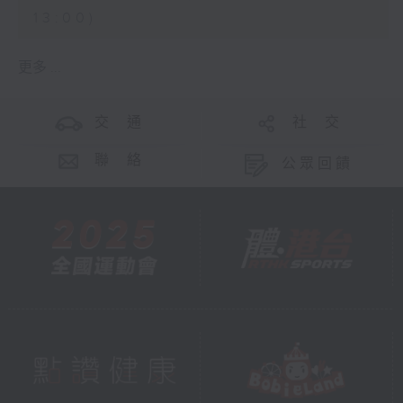
13:00)
更多 ...
交 通
社 交
聯 絡
公眾回饋