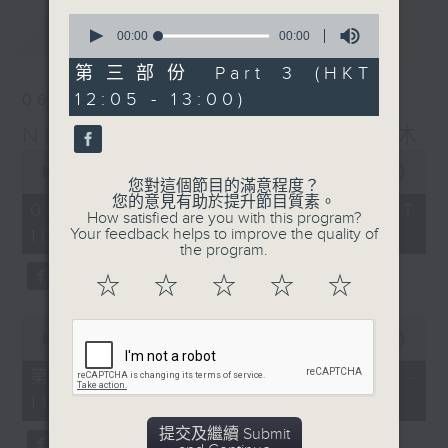
0
最新
LATEST
seconds
00:00
00:00
of
0
第三部份 Part 3 (HKT
seconds
12:05 - 13:00)
06/08/2026
Non-stop Classics 美樂無休
0
seconds
00:00
2:45:00
您對這個節目的滿意程度？
of
您的意見有助於提升節目質素。
2
06/08/2026 - 足本 Full (HKT
How satisfied are you with this program?
hours,
Your feedback helps to improve the quality of
10:05 - 13:00)
45
the program.
minutes,
0
☆
☆
☆
☆
☆
seconds
0
seconds
00:00
55:00
of
55
第一部份 Part 1 (HKT 10:05 -
minutes,
11:00)
0
seconds
提交及繼續 Submit