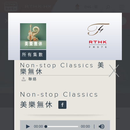
ENG
/
簡
×
全新 RTHK On The Go
取得
一手掌握 RTHK 電台、電視節目
所有集數
X
Non-stop Classics 美
樂無休
聯絡
Non-stop Classics
Mon - Fri 星期一至五 10am
美樂無休
0
seconds
00:00
00:00