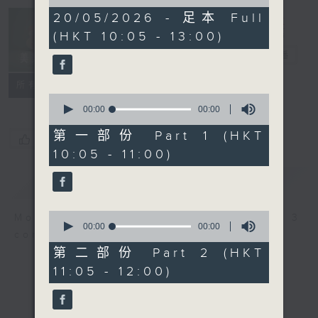
of
0
20/05/2026 - 足本 Full
Non-stop
seconds
(HKT 10:05 - 13:00)
Classics 美樂
無休
電台直播
聯絡
所有集數
0
seconds
00:00
00:00
of
0
第一部份 Part 1 (HKT
您喜歡這個節目嗎?
seconds
10:05 - 11:00)
簡介
GIST
0
More music, less talk - for 3
seconds
00:00
00:00
continuous hours.
of
0
第二部份 Part 2 (HKT
seconds
11:05 - 12:00)