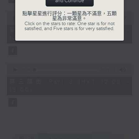
and Continue
0
點擊星星進行評分：一顆星為不滿意，五顆
seconds
00:00
55:09
星為非常滿意。
of
Click on the stars to rate: One star is for not
55
satisfied, and Five stars is for very satisfied.
第二部份 Part 2 (HKT 11:05 -
minutes,
12:00)
9
seconds
0
seconds
00:00
55:10
of
55
第三部份 Part 3 (HKT 12:05 -
minutes,
13:00)
10
seconds