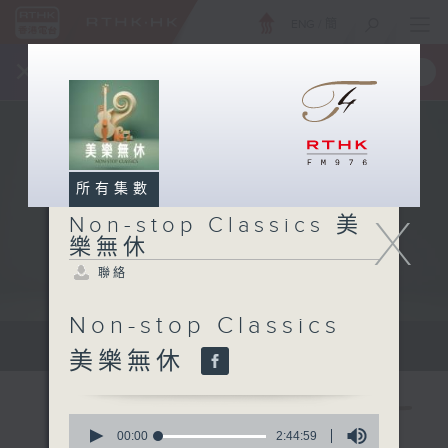
ENG
/
簡
×
全新 RTHK On The Go
取得
一手掌握 RTHK 電台、電視節目
所有集數
X
Non-stop Classics 美
樂無休
聯絡
Non-stop Classics
Mon - Fri 星期一至五 10am
美樂無休
0
seconds
00:00
2:44:59