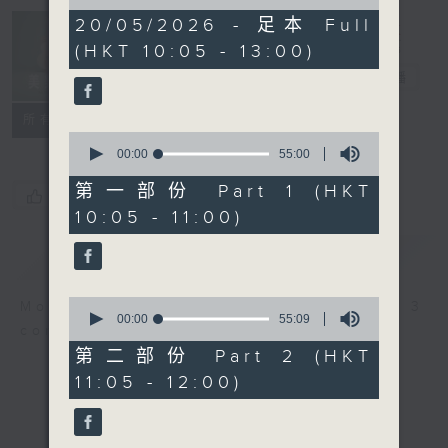
of
2
20/05/2026 - 足本 Full
Non-stop
hours,
(HKT 10:05 - 13:00)
Classics 美樂
44
minutes,
無休
電台直播
59
seconds
聯絡
所有集數
0
seconds
00:00
55:00
of
55
第一部份 Part 1 (HKT
您喜歡這個節目嗎?
minutes,
10:05 - 11:00)
0
seconds
簡介
GIST
0
More music, less talk - for 3
seconds
00:00
55:09
continuous hours.
of
55
第二部份 Part 2 (HKT
minutes,
11:05 - 12:00)
9
seconds