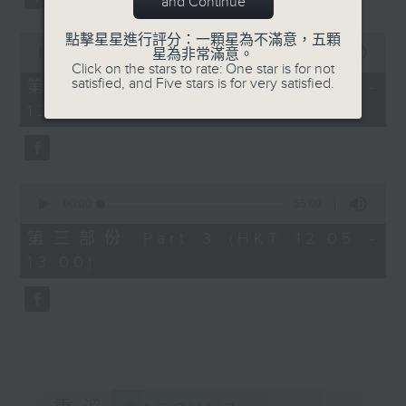
and Continue
0
點擊星星進行評分：一顆星為不滿意，五顆
seconds
00:00
55:19
星為非常滿意。
of
Click on the stars to rate: One star is for not
55
satisfied, and Five stars is for very satisfied.
第二部份 Part 2 (HKT 11:05 -
minutes,
12:00)
19
seconds
0
seconds
00:00
55:09
of
55
第三部份 Part 3 (HKT 12:05 -
minutes,
13:00)
9
seconds