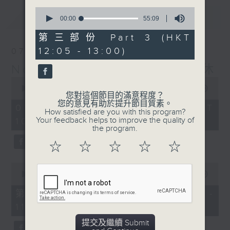
0
最新
LATEST
seconds
00:00
55:09
of
55
第三部份 Part 3 (HKT
minutes,
12:05 - 13:00)
07/08/2026
9
seconds
Non-stop Classics 美樂無休
0
seconds
00:00
2:44:59
您對這個節目的滿意程度？
of
您的意見有助於提升節目質素。
2
07/08/2026 - 足本 Full (HKT
How satisfied are you with this program?
hours,
Your feedback helps to improve the quality of
10:05 - 13:00)
44
the program.
minutes,
59
☆
☆
☆
☆
☆
seconds
0
seconds
00:00
55:10
of
55
第一部份 Part 1 (HKT 10:05 -
minutes,
11:00)
10
seconds
提交及繼續 Submit