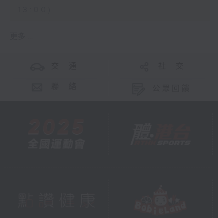
13:00)
更多 ...
交 通
社 交
聯 絡
公眾回饋