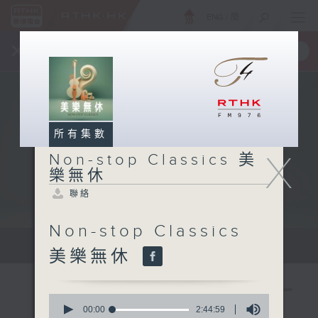
ENG
/
簡
×
全新 RTHK On The Go
取得
一手掌握 RTHK 電台、電視節目
所有集數
X
Non-stop Classics 美
樂無休
聯絡
Non-stop Classics
Mon - Fri 星期一至五 10am
美樂無休
0
seconds
00:00
2:44:59