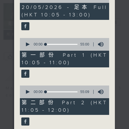
of
2
20/05/2026 - 足本 Full
Non-stop
hours,
(HKT 10:05 - 13:00)
Classics 美樂
44
minutes,
無休
電台直播
59
seconds
聯絡
所有集數
0
seconds
00:00
55:00
of
55
第一部份 Part 1 (HKT
您喜歡這個節目嗎?
minutes,
10:05 - 11:00)
0
seconds
簡介
GIST
0
More music, less talk - for 3
seconds
00:00
55:09
continuous hours.
of
55
第二部份 Part 2 (HKT
minutes,
11:05 - 12:00)
9
seconds