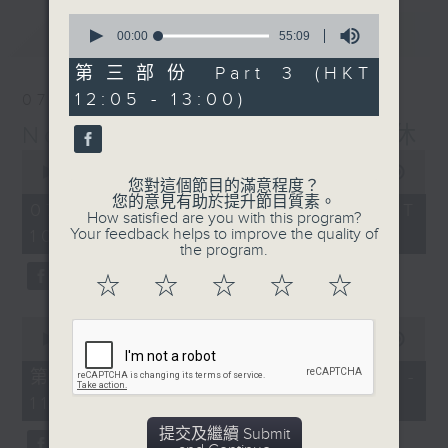
0
最新
LATEST
seconds
00:00
55:09
of
55
第三部份 Part 3 (HKT
minutes,
12:05 - 13:00)
07/08/2026
9
seconds
Non-stop Classics 美樂無休
0
seconds
00:00
2:44:59
您對這個節目的滿意程度？
of
您的意見有助於提升節目質素。
2
07/08/2026 - 足本 Full (HKT
How satisfied are you with this program?
hours,
Your feedback helps to improve the quality of
10:05 - 13:00)
44
the program.
minutes,
59
☆
☆
☆
☆
☆
seconds
0
seconds
00:00
55:10
of
55
第一部份 Part 1 (HKT 10:05 -
minutes,
11:00)
10
seconds
提交及繼續 Submit