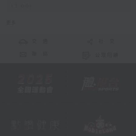
13:00)
更多 ...
交 通
社 交
聯 絡
公眾回饋