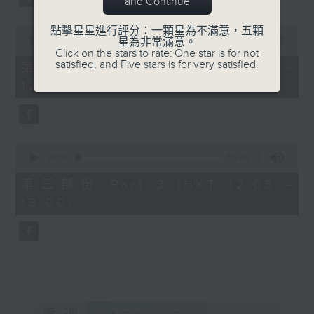
and Continue
0
點擊星星進行評分：一顆星為不滿意，五顆
seconds
00:00
55:19
星為非常滿意。
of
Click on the stars to rate: One star is for not
55
satisfied, and Five stars is for very satisfied.
第二部份 Part 2 (HKT 11:05 -
minutes,
12:00)
19
seconds
0
seconds
00:00
55:09
of
55
第三部份 Part 3 (HKT 12:05 -
minutes,
13:00)
9
seconds