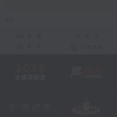
13:00)
更多 ...
交 通
社 交
聯 絡
公眾回饋