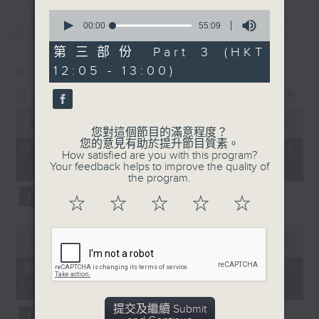
0
最新
LATEST
seconds
00:00
55:09
of
55
第三部份 Part 3 (HKT
minutes,
12:05 - 13:00)
07/08/2026
9
seconds
Non-stop Classics 美樂無休
0
seconds
00:00
2:44:59
您對這個節目的滿意程度？
of
您的意見有助於提升節目質素。
2
07/08/2026 - 足本 Full (HKT
How satisfied are you with this program?
hours,
Your feedback helps to improve the quality of
10:05 - 13:00)
44
the program.
minutes,
59
☆
☆
☆
☆
☆
seconds
0
seconds
00:00
55:10
of
55
第一部份 Part 1 (HKT 10:05 -
minutes,
11:00)
10
seconds
提交及繼續 Submit