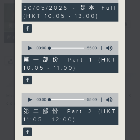
of
2
20/05/2026 - 足本 Full
Non-stop
hours,
(HKT 10:05 - 13:00)
Classics 美樂
44
minutes,
無休
電台直播
59
seconds
聯絡
所有集數
0
seconds
00:00
55:00
of
55
第一部份 Part 1 (HKT
您喜歡這個節目嗎?
minutes,
10:05 - 11:00)
0
seconds
簡介
GIST
0
More music, less talk - for 3
seconds
00:00
55:09
continuous hours.
of
55
第二部份 Part 2 (HKT
minutes,
11:05 - 12:00)
9
seconds