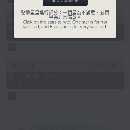
and Continue
0
點擊星星進行評分：一顆星為不滿意，五顆
seconds
00:00
55:19
星為非常滿意。
of
Click on the stars to rate: One star is for not
55
satisfied, and Five stars is for very satisfied.
第二部份 Part 2 (HKT 11:05 -
minutes,
12:00)
19
seconds
0
seconds
00:00
55:09
of
55
第三部份 Part 3 (HKT 12:05 -
minutes,
13:00)
9
seconds