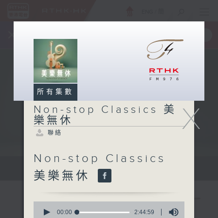
ENG
/
簡
×
全新 RTHK On The Go
取得
一手掌握 RTHK 電台、電視節目
所有集數
X
Non-stop Classics 美
樂無休
聯絡
Non-stop Classics
Mon - Fri 星期一至五 10am
美樂無休
0
seconds
00:00
2:44:59