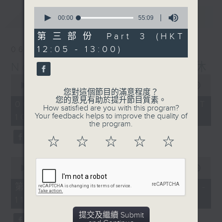
0
最新
LATEST
seconds
00:00
55:09
of
55
第三部份 Part 3 (HKT
minutes,
12:05 - 13:00)
06/08/2026
9
seconds
Non-stop Classics 美樂無休
0
seconds
00:00
2:45:00
您對這個節目的滿意程度？
of
您的意見有助於提升節目質素。
2
06/08/2026 - 足本 Full (HKT
How satisfied are you with this program?
hours,
Your feedback helps to improve the quality of
10:05 - 13:00)
45
the program.
minutes,
0
☆
☆
☆
☆
☆
seconds
0
seconds
00:00
55:00
of
55
第一部份 Part 1 (HKT 10:05 -
minutes,
11:00)
0
seconds
提交及繼續 Submit