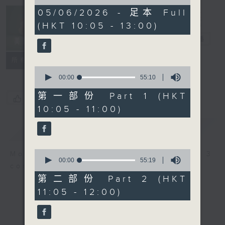
of
2
05/06/2026 - 足本 Full
Non-stop
hours,
(HKT 10:05 - 13:00)
Classics 美樂
45
minutes,
無休
電台直播
0
seconds
聯絡
所有集數
0
seconds
00:00
55:10
of
55
第一部份 Part 1 (HKT
您喜歡這個節目嗎?
minutes,
10:05 - 11:00)
10
seconds
簡介
GIST
0
More music, less talk - for 3
seconds
00:00
55:19
continuous hours.
of
55
第二部份 Part 2 (HKT
minutes,
11:05 - 12:00)
19
seconds