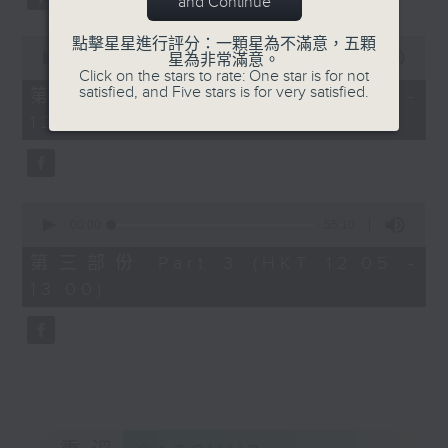
and Continue
0
點擊星星進行評分：一顆星為不滿意，五顆
seconds
00:00
55:09
星為非常滿意。
of
Click on the stars to rate: One star is for not
55
satisfied, and Five stars is for very satisfied.
第二部份 Part 2 (HKT 11:05 -
minutes,
12:00)
9
seconds
0
seconds
00:00
55:10
of
55
第三部份 Part 3 (HKT 12:05 -
minutes,
13:00)
10
seconds