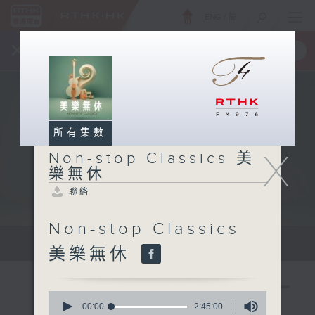
ENG
/
簡
×
全新 RTHK On The Go
取得
一手掌握 RTHK 電台、電視節目
所有集數
X
Non-stop Classics 美
樂無休
聯絡
Non-stop Classics
Mon - Fri 星期一至五 10am
美樂無休
0
seconds
00:00
2:45:00