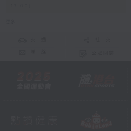
13:00)
更多 ...
交 通
社 交
聯 絡
公眾回饋