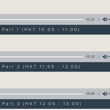
Volume
Mon - Fri 星期一至五 10am
55:10
art 1 (HKT 10:05 - 11:00)
Volume
Non-stop Clas
55:19
聯絡
所有集數
art 2 (HKT 11:05 - 12:00)
Volume
您喜歡這個節目嗎?
55:09
More music, less talk - for 3 contin
art 3 (HKT 12:05 - 13:00)