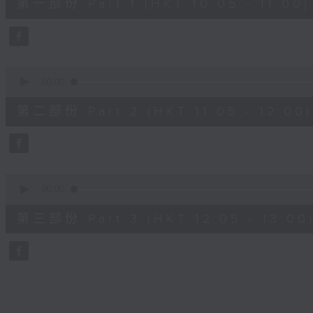
第一部份 Part 1 (HKT 10:05 - 11:00)
minutes,
10
seconds
Volume
90%
0
seconds
00:00
of
55
第二部份 Part 2 (HKT 11:05 - 12:00)
minutes,
19
seconds
Volume
90%
0
seconds
00:00
of
55
第三部份 Part 3 (HKT 12:05 - 13:00
minutes,
9
seconds
Volume
90%