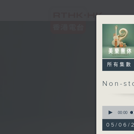
所有集數
Non-s
0
seconds
00:00
of
2
05/06/2
hours,
45