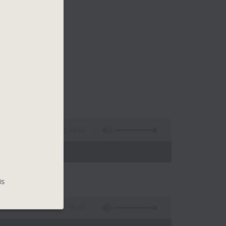
2:44:59
- 13:00)
is
55:10