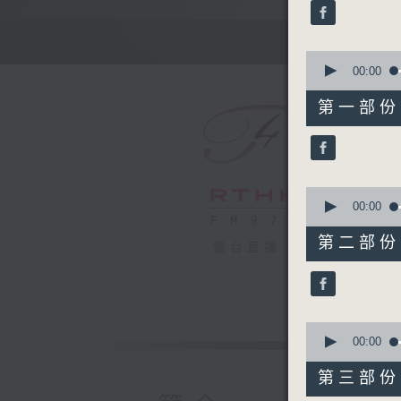
minutes,
0
seconds
90%
0
seconds
00:00
of
55
第一部份 P
minutes,
10
seconds
90%
0
seconds
00:00
of
55
第二部份 P
電台直播
minutes,
19
seconds
90%
0
seconds
00:00
of
55
第三部份 P
minutes,
9