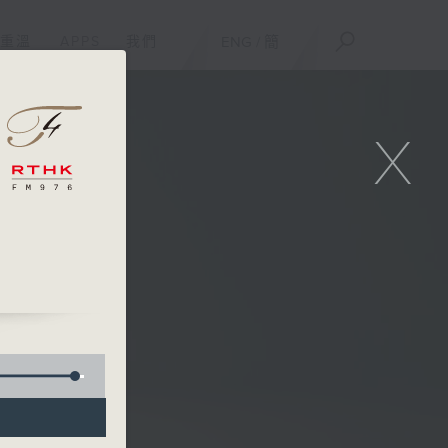
重溫
APPS
我們
ENG
/
簡
X