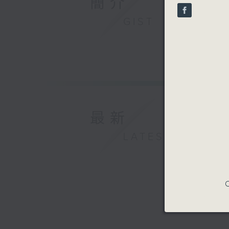
簡介
seconds
90%
GIST
最新
LATEST
C