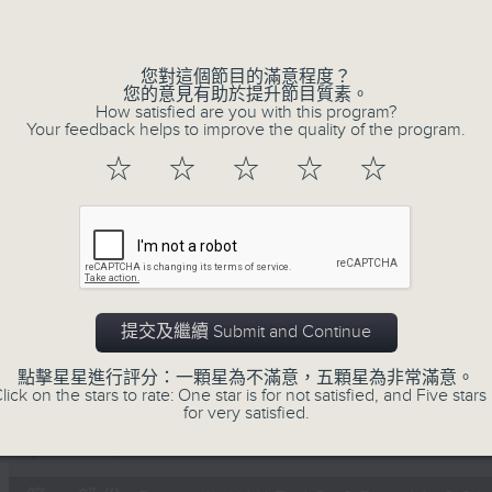
Volume
您對這個節目的滿意程度？
您的意見有助於提升節目質素。
How satisfied are you with this program?
Your feedback helps to improve the quality of the program.
☆
☆
☆
☆
☆
07/08/2026
Non-stop Classics 美樂無休
0
seconds
00:00
of
2
07/08/2026 - 足本 Full (HKT 10:05 
提交及繼續 Submit and Continue
hours,
44
minutes,
點擊星星進行評分：一顆星為不滿意，五顆星為非常滿意。
59
lick on the stars to rate: One star is for not satisfied, and Five stars 
seconds
Volume
for very satisfied.
90%
0
seconds
00:00
of
55