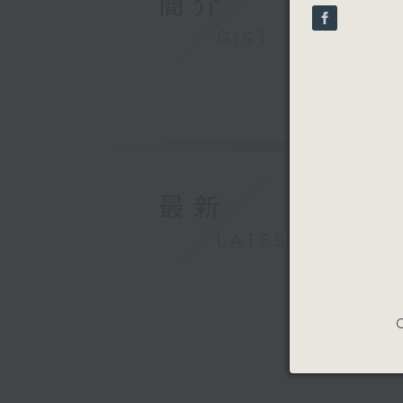
簡介
seconds
90%
GIST
最新
LATEST
C