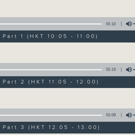
Volume
Mon - Fri 星期一至五 10am
55:10
art 1 (HKT 10:05 - 11:00)
Volume
Non-stop Clas
55:19
聯絡
所有集數
art 2 (HKT 11:05 - 12:00)
Volume
您喜歡這個節目嗎?
55:09
More music, less talk - for 3 contin
art 3 (HKT 12:05 - 13:00)