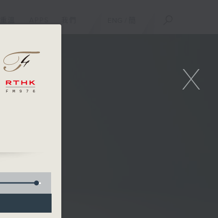
重溫
APPS
我們
ENG
/
簡
X