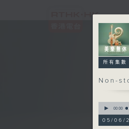
所有集數
Non-s
0
seconds
00:00
of
2
05/06/2
hours,
45