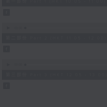
第一部份 Part 1 (HKT 10:05 - 11:00)
minutes,
0
seconds
Volume
90%
0
seconds
00:00
of
55
第二部份 Part 2 (HKT 11:05 - 12:00)
minutes,
9
seconds
Volume
90%
0
seconds
00:00
of
55
第三部份 Part 3 (HKT 12:05 - 13:00
minutes,
10
seconds
Volume
90%