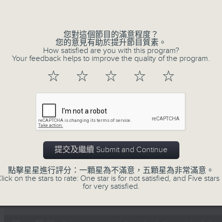
Volume
您對這個節目的滿意程度？
您的意見有助於提升節目質素。
How satisfied are you with this program?
Your feedback helps to improve the quality of the program.
☆
☆
☆
☆
☆
06/08/2026
Non-stop Classics 美樂無休
0
seconds
00:00
of
2
06/08/2026 - 足本 Full (HKT 10:05 
提交及繼續 Submit and Continue
hours,
45
minutes,
點擊星星進行評分：一顆星為不滿意，五顆星為非常滿意。
0
lick on the stars to rate: One star is for not satisfied, and Five stars 
seconds
Volume
for very satisfied.
90%
0
seconds
00:00
of
55