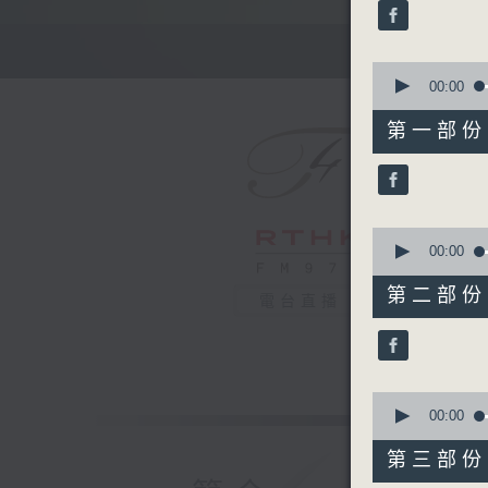
minutes,
0
seconds
90%
0
seconds
00:00
of
55
第一部份 P
minutes,
10
seconds
90%
0
seconds
00:00
of
55
第二部份 P
電台直播
minutes,
19
seconds
90%
0
seconds
00:00
of
55
第三部份 P
minutes,
9