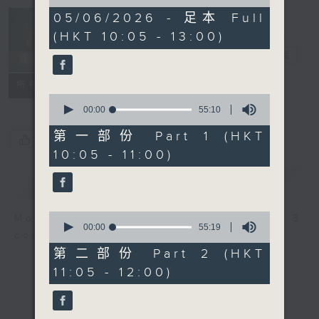
of
2
05/06/2026 - 足本 Full
Non-stop
hours,
(HKT 10:05 - 13:00)
Classics 美樂
45
minutes,
無休
電台直播
0
seconds
聯絡
所有集數
0
seconds
00:00
55:10
of
55
第一部份 Part 1 (HKT
您喜歡這個節目嗎?
minutes,
10:05 - 11:00)
10
seconds
簡介
GIST
0
More music, less talk - for 3
seconds
00:00
55:19
continuous hours.
of
55
第二部份 Part 2 (HKT
minutes,
11:05 - 12:00)
19
seconds