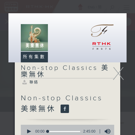
ENG
/
簡
×
全新 RTHK On The Go
取得
一手掌握 RTHK 電台、電視節目
所有集數
X
Non-stop Classics 美
樂無休
聯絡
Non-stop Classics
Mon - Fri 星期一至五 10am
美樂無休
0
seconds
00:00
2:45:00