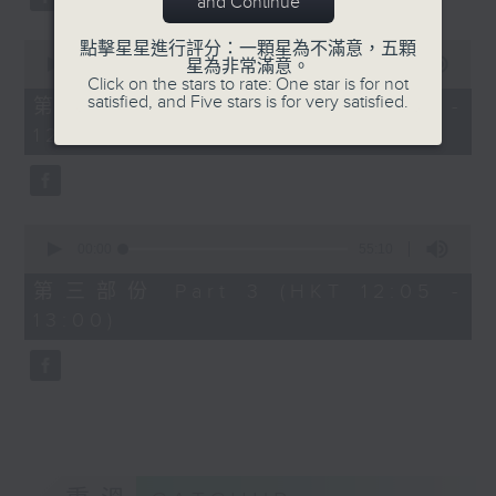
and Continue
0
點擊星星進行評分：一顆星為不滿意，五顆
seconds
00:00
55:09
星為非常滿意。
of
Click on the stars to rate: One star is for not
55
satisfied, and Five stars is for very satisfied.
第二部份 Part 2 (HKT 11:05 -
minutes,
12:00)
9
seconds
0
seconds
00:00
55:10
of
55
第三部份 Part 3 (HKT 12:05 -
minutes,
13:00)
10
seconds