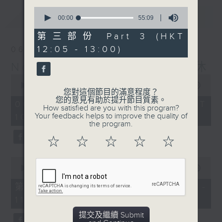
0
最新
LATEST
seconds
00:00
55:09
of
55
第三部份 Part 3 (HKT
minutes,
12:05 - 13:00)
06/08/2026
9
seconds
Non-stop Classics 美樂無休
0
seconds
00:00
2:45:00
您對這個節目的滿意程度？
of
您的意見有助於提升節目質素。
2
06/08/2026 - 足本 Full (HKT
How satisfied are you with this program?
hours,
Your feedback helps to improve the quality of
10:05 - 13:00)
45
the program.
minutes,
0
☆
☆
☆
☆
☆
seconds
0
seconds
00:00
55:00
of
55
第一部份 Part 1 (HKT 10:05 -
minutes,
11:00)
0
seconds
提交及繼續 Submit