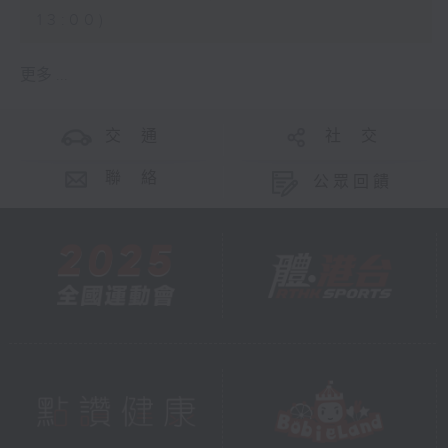
13:00)
更多 ...
交 通
社 交
聯 絡
公眾回饋