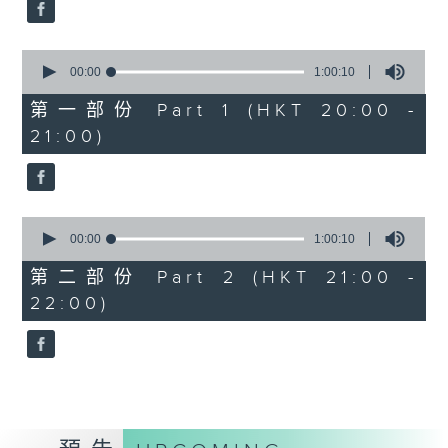
Aleksandr Tiumentsev (piano)
J. S. BACH
0
Cello Suite No. 5 in C minor,
seconds
00:00
1:00:10
BWV1011 (25’)
of
1
Nadia BOULANGER
第一部份 Part 1 (HKT 20:00 -
hour,
Three Pieces for Cello and Piano
21:00)
10
seconds
(8’)
RACHMANINOV
Élégie, Op. 3, No. 1 (5’)
0
SHOSTAKOVICH
seconds
00:00
1:00:10
Cello Sonata in D minor, Op. 40
of
1
(28’)
第二部份 Part 2 (HKT 21:00 -
hour,
Donqing FANG
22:00)
10
seconds
Lin Chong, Op. 37 (8’)
BRAHMS
Cello Sonata No. 2 in F major, Op.
99 (25’)
POPPER
Requiem, Op. 66 (8’)