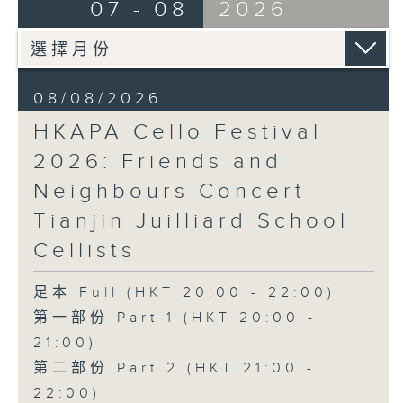
布朗卓
BRAHMS
07 - 08
2026
三首大提琴與鋼琴小品 (8’)
Double Concerto for Violin and
拉赫曼尼諾夫
Cello in A minor, Op. 102 (34’)
悲歌，作品3，第一首 (5’)
BERLIOZ
蕭斯達高維契
Symphonie fantastique, Op. 14
08/08/2026
D小調大提琴奏鳴曲，作品40 (28’)
(53’)
HKAPA Cello Festival
方崬清
Recorded at Philharmonie, Berlin
《林沖》，作品37 (8’)
on 27/2/2026
2026: Friends and
布拉姆斯
Neighbours Concert –
F大調第二大提琴奏鳴曲，作品99 (25’)
柏林愛樂：索奇耶夫指揮白遼士幻想交響曲
Tianjin Juilliard School
樸柏
賓迪斯–鮑格利（小提琴）｜德利佩萊爾（大
安魂曲，作品66 (8’)
提琴）
Cellists
巴格尼尼
柏林愛樂樂團｜索奇耶夫（指揮）
羅西尼《摩西在埃及》主題變奏曲（為四把
孟德爾遜
足本 Full (HKT 20:00 - 22:00)
大提琴改編） (8’)
「芬格爾山洞」，作品26 (11’)
第一部份 Part 1 (HKT 20:00 -
香港演藝學院主辦
布拉姆斯
21:00)
2026年4月20日香港演藝學院區永熙音樂廳
A小調小提琴與大提琴雙重協奏曲，作品102
第二部份 Part 2 (HKT 21:00 -
錄音
(34’)
錄音由香港演藝學院提供
白遼士
22:00)