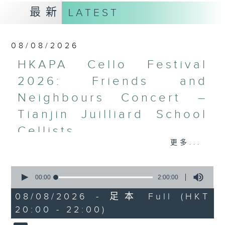
最新
LATEST
08/08/2026
HKAPA Cello Festival
2026: Friends and
Neighbours Concert –
Tianjin Juilliard School
Cellists
更多...
HKAPA Cello Festival 2026:
Friends and Neighbours
0
Concert – Tianjin Juilliard School
seconds
00:00
2:00:00
Cellists
of
2
Huiying Cao, Youran Chen, Yikai
08/08/2026 - 足本 Full (HKT
hours,
Guo, Hwayoung Joo, Jooahn Yoo,
20:00 - 22:00)
0
seconds
Ziyu Zhang (cello)