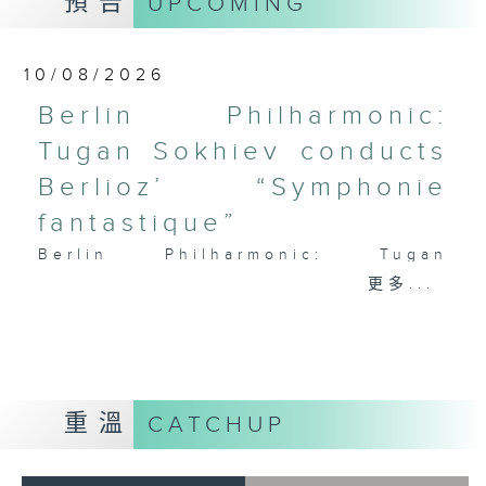
預告
UPCOMING
PAGANINI
Variations on a Theme from
Rossini’s Mosè in Egitto (arr. for 4
10/08/2026
cellos) (8’)
Berlin Philharmonic:
Presented by The Hong Kong
Tugan Sokhiev conducts
Academy for Performing Arts
Recorded at William Au Concert
Berlioz’ “Symphonie
Hall, HKAPA on 20/4/2026
fantastique”
Recording provided by HKAPA
Berlin Philharmonic: Tugan
演藝學院大提琴音樂節2026：友鄰音樂會
Sokhiev Conducts Berlioz’s
更多...
——天津茱莉亞學院大提琴
Symphonie fantastique
曹慧穎、陳優然、郭譯鍇、Hwayoung
Noah Bendix-Balgley (violin) |
Joo、Jooahn Yoo、張子瑜（大提琴）
Bruno Delepelaire (cello)
圖文捷夫（鋼琴）
Berlin Philharmonic Orchestra |
J. S. 巴赫
Tugan Sokhiev (conductor)
重溫
CATCHUP
C小調第五無伴奏大提琴組曲，BWV1011
MENDELSSOHN
(25’)
‘Fingal’s Cave’, Op. 26 (11’)