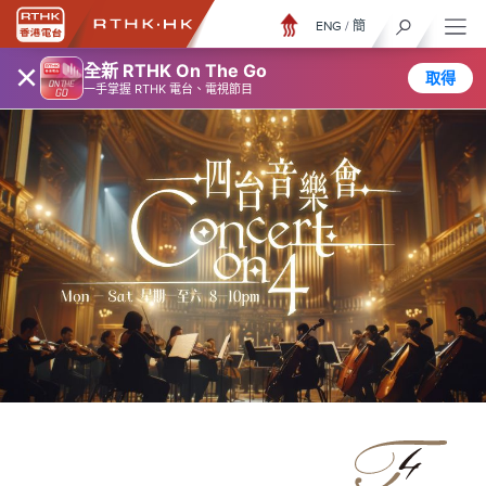
ENG
/
簡
×
全新 RTHK On The Go
取得
一手掌握 RTHK 電台、電視節目