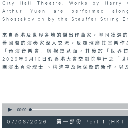
City Hall Theatre. Works by Harry
Arthur Yuen are performed alo
Shostakovich by the Stauffer String 
來自香港及世界各地的傑出作曲家，聯同獲選
譽國際的演奏家深入交流，反覆琢磨其室樂作
「預演音樂會」與觀眾見面，其後於「世界
2026年6月10日假香港大會堂劇院舉行之「世界
團演出貢沙理士 、梅迪拿及阮保衡的新作，以
0
seconds
00:00
of
1
07/08/2026 - 第一部份 Part 1 (HKT 2
hour,