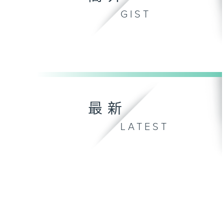
GIST
最新
LATEST