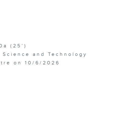
0a (25’)
f Science and Technology
atre on 10/6/2026