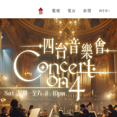
電視
電台
新聞
WEB+