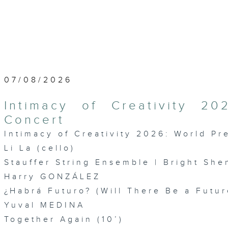
07/08/2026
Intimacy of Creativity 2
Concert
Intimacy of Creativity 2026: World P
Li La (cello)
Stauffer String Ensemble | Bright She
Harry GONZÁLEZ
¿Habrá Futuro? (Will There Be a Futur
Yuval MEDINA
Together Again (10’)