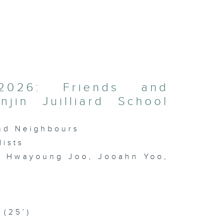
2026: Friends and
jin Juilliard School
and Neighbours
lists
o, Hwayoung Joo, Jooahn Yoo,
 (25’)