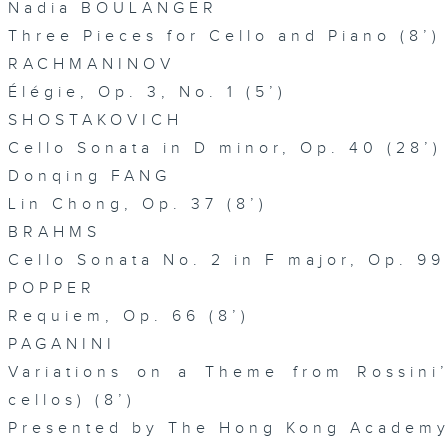
Nadia BOULANGER
Three Pieces for Cello and Piano (8’)
RACHMANINOV
Élégie, Op. 3, No. 1 (5’)
SHOSTAKOVICH
Cello Sonata in D minor, Op. 40 (28’)
Donqing FANG
Lin Chong, Op. 37 (8’)
BRAHMS
Cello Sonata No. 2 in F major, Op. 99
POPPER
Requiem, Op. 66 (8’)
PAGANINI
Variations on a Theme from Rossini’
cellos) (8’)
Presented by The Hong Kong Academy 