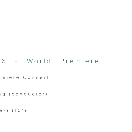
026 - World Premiere
remiere Concert
ng (conductor)
e?) (10’)