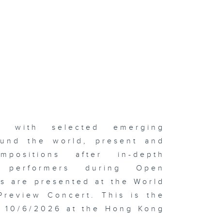
er with selected emerging
und the world, present and
positions after in-depth
d performers during Open
s are presented at the World
Preview Concert. This is the
n 10/6/2026 at the Hong Kong