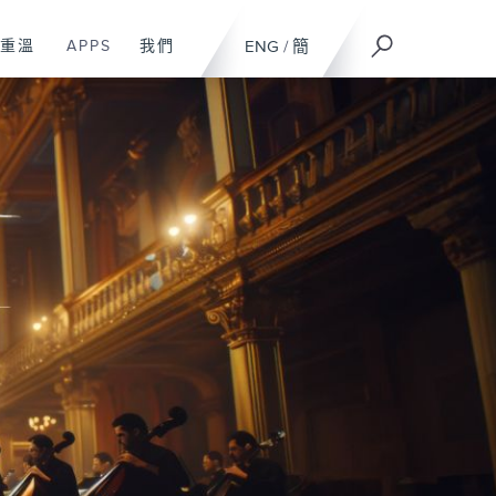
重溫
APPS
我們
ENG
/
簡