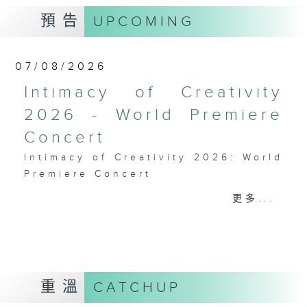
預告
UPCOMING
07/08/2026
Intimacy of Creativity
2026 - World Premiere
Concert
Intimacy of Creativity 2026: World
Premiere Concert
Li La (cello)
更多...
Stauffer String Ensemble | Bright
Sheng (conductor)
Harry GONZÁLEZ
¿Habrá Futuro? (Will There Be a
Future?) (10’)
重溫
CATCHUP
Yuval MEDINA
Together Again (10’)