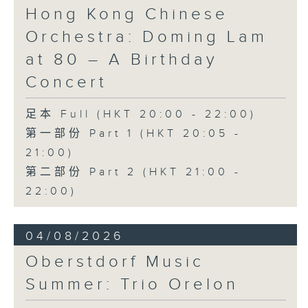
《未來是否存在？》 (10’)
Hong Kong Chinese
梅迪拿
Orchestra: Doming Lam
《再度一起》 (10’)
盛宗亮
at 80 – A Birthday
《燦影》 (20’)
Concert
阮保衡
《來自我腦海中的影像》 (15’)
足本 Full (HKT 20:00 - 22:00)
蕭斯達高維契（巴薩改編）
第一部份 Part 1 (HKT 20:05 -
C小調室樂交響曲，作品110a (25’)
21:00)
香港科技大學主辦
2026年6月10日香港大會堂劇院錄音
第二部份 Part 2 (HKT 21:00 -
22:00)
Distinguished composers, together
with selected emerging composers
04/08/2026
from Hong Kong and around the
world, present and revise their
Oberstdorf Music
chamber music compositions after
Summer: Trio Orelon
in-depth discussions with world-
renowned performers during Open