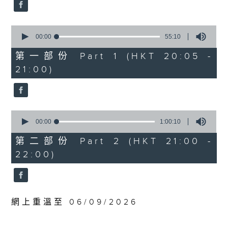
0
波蘭國家電台交響樂團：馬勒最快樂的交響
seconds
曲
貝斯梅德娜（女高音）
0
seconds
00:00
55:10
卡托維茲波蘭國家電台交響樂團｜范舒爾
of
（指揮）
55
第一部份 Part 1 (HKT 20:05 -
minutes,
馬勒
21:00)
10
G大調第四交響曲 (58’)
seconds
2025年4月10日卡托維茲波蘭國家電台交響
樂團音樂廳錄音
0
seconds
00:00
1:00:10
of
1
第二部份 Part 2 (HKT 21:00 -
hour,
22:00)
10
seconds
網上重溫至 06/09/2026