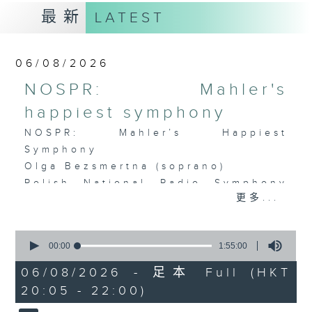
最新
LATEST
06/08/2026
NOSPR: Mahler's
happiest symphony
NOSPR: Mahler’s Happiest
Symphony
Olga Bezsmertna (soprano)
Polish National Radio Symphony
更多...
Orchestra, Katowice
Vladimir Fanshil (conductor)
MAHLER
0
seconds
00:00
1:55:00
Symphony No. 4 in G major (58’)
of
Recorded at NOSPR, Katowice on
1
06/08/2026 - 足本 Full (HKT
hour,
10/4/2025
20:05 - 22:00)
55
minutes,