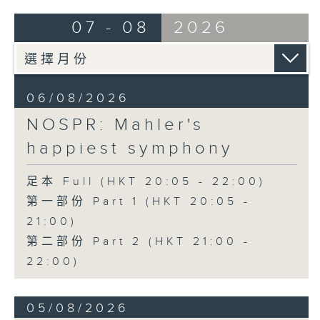
Bright SHENG
07 - 08
2026
The Blazing Mirage (20’)
Arthur YUEN
Images from my Consciousness
(15’)
06/08/2026
SHOSTAKOVICH (BARSHAI arr.)
Chamber Symphony in C minor, Op.
NOSPR: Mahler's
110a (25’)
happiest symphony
Presented by Hong Kong
University of Science and
足本 Full (HKT 20:05 - 22:00)
Technology
第一部份 Part 1 (HKT 20:05 -
Recorded at Hong Kong City Hall
21:00)
Theatre on 10/6/2026
第二部份 Part 2 (HKT 21:00 -
創意間的親暱2026：世界首演音樂會
22:00)
李拉（大提琴）
Stauffer弦樂團｜盛宗亮（指揮）
05/08/2026
哈里．貢沙理士