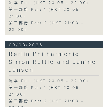
足本 Full (HKT 20:05 - 22:00)
Discussions. The revised
compositions are presented at the
第一部份 Part 1 (HKT 20:05 -
World Premiere Concert, preceded
21:00)
by the Preview Concert. This is
第二部份 Part 2 (HKT 21:00 -
the World Premiere Concert
22:00)
presented on 10/6/2026 at the
Hong Kong City Hall Theatre.
Works by Harry González, Yuval
03/08/2026
Medina and Arthur Yuen are
Berlin Philharmonic:
performed along side Bright Sheng
Simon Rattle and Janine
and Shostakovich by the Stauffer
String Ensemble.
Jansen
來自香港及世界各地的傑出作曲家，聯同獲
足本 Full (HKT 20:05 - 22:00)
選的新晉作曲家，於多場公開討論中與享譽
第一部份 Part 1 (HKT 20:05 -
國際的演奏家深入交流，反覆琢磨其室樂作
21:00)
品，並作出修訂。修訂後的作品先於「預演
第二部份 Part 2 (HKT 21:00 -
音樂會」與觀眾見面，其後於「世界首演音
樂會」正式發表。今場演出為2026年6月10