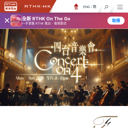
ENG
/
簡
×
全新 RTHK On The Go
取得
一手掌握 RTHK 電台、電視節目