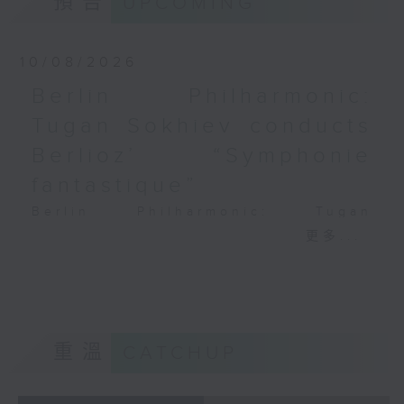
預告
UPCOMING
PAGANINI
Variations on a Theme from
Rossini’s Mosè in Egitto (arr. for 4
10/08/2026
cellos) (8’)
Berlin Philharmonic:
Presented by The Hong Kong
Tugan Sokhiev conducts
Academy for Performing Arts
Recorded at William Au Concert
Berlioz’ “Symphonie
Hall, HKAPA on 20/4/2026
fantastique”
Recording provided by HKAPA
Berlin Philharmonic: Tugan
演藝學院大提琴音樂節2026：友鄰音樂會
Sokhiev Conducts Berlioz’s
更多...
——天津茱莉亞學院大提琴
Symphonie fantastique
曹慧穎、陳優然、郭譯鍇、Hwayoung
Noah Bendix-Balgley (violin) |
Joo、Jooahn Yoo、張子瑜（大提琴）
Bruno Delepelaire (cello)
圖文捷夫（鋼琴）
Berlin Philharmonic Orchestra |
J. S. 巴赫
Tugan Sokhiev (conductor)
重溫
CATCHUP
C小調第五無伴奏大提琴組曲，BWV1011
MENDELSSOHN
(25’)
‘Fingal’s Cave’, Op. 26 (11’)