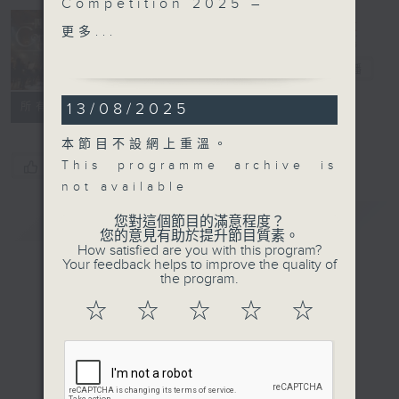
Competition 2025 –
Finals (Part 3)
更多...
Concert on 4
Nikola Meeuwsen,
Sergey Tanin (piano)
四台音樂會
電台直播
Brussels Philharmonic |
13/08/2025
所有集數
Kazushi Ono
(conductor)
本節目不設網上重溫。
Kris DEFOORT
This programme archive is
您喜歡這個節目嗎?
Music for the Heart
not available
(17’)
簡介
PROKOFIEV
GIST
您對這個節目的滿意程度？
您的意見有助於提升節目質素。
Piano Concerto No. 2 in
How satisfied are you with this program?
G minor, Op. 16 (33’)
Your feedback helps to improve the quality of
the program.
Kris DEFOORT
Music for the Heart
☆
☆
☆
☆
☆
(17’)
PROKOFIEV
Piano Concerto No. 3 in
C major, Op. 26 (29’)