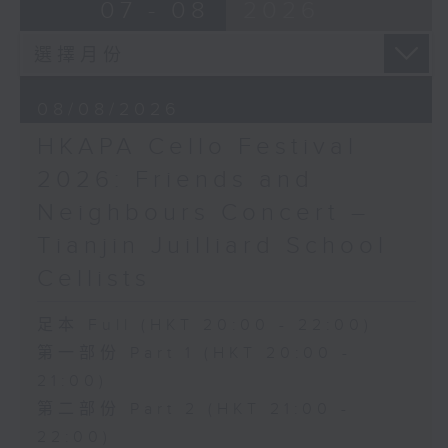
布朗卓
BRAHMS
07 - 08
2026
三首大提琴與鋼琴小品 (8’)
Double Concerto for Violin and
拉赫曼尼諾夫
Cello in A minor, Op. 102 (34’)
悲歌，作品3，第一首 (5’)
BERLIOZ
蕭斯達高維契
Symphonie fantastique, Op. 14
08/08/2026
D小調大提琴奏鳴曲，作品40 (28’)
(53’)
HKAPA Cello Festival
方崬清
Recorded at Philharmonie, Berlin
《林沖》，作品37 (8’)
on 27/2/2026
2026: Friends and
布拉姆斯
Neighbours Concert –
F大調第二大提琴奏鳴曲，作品99 (25’)
柏林愛樂：索奇耶夫指揮白遼士幻想交響曲
Tianjin Juilliard School
樸柏
賓迪斯–鮑格利（小提琴）｜德利佩萊爾（大
安魂曲，作品66 (8’)
提琴）
Cellists
巴格尼尼
柏林愛樂樂團｜索奇耶夫（指揮）
羅西尼《摩西在埃及》主題變奏曲（為四把
孟德爾遜
足本 Full (HKT 20:00 - 22:00)
大提琴改編） (8’)
「芬格爾山洞」，作品26 (11’)
第一部份 Part 1 (HKT 20:00 -
香港演藝學院主辦
布拉姆斯
21:00)
2026年4月20日香港演藝學院區永熙音樂廳
A小調小提琴與大提琴雙重協奏曲，作品102
第二部份 Part 2 (HKT 21:00 -
錄音
(34’)
錄音由香港演藝學院提供
白遼士
22:00)