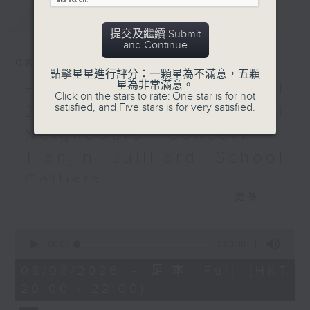
Recorded at Palais des
最新
LATEST
Beaux-Arts (BOZAR),
提交及繼續 Submit
Brussels on 28/5/2025
and Continue
08/08/2026
點擊星星進行評分：一顆星為不滿意，五顆
伊莉莎伯王后大賽2025：決
星為非常滿意。
HKAPA Cello Festival
賽（第三場）
Click on the stars to rate: One star is for not
satisfied, and Five stars is for very satisfied.
梅爾森、坦寧（鋼琴）
2026: Friends and
布魯塞爾愛樂樂團｜大野和士
Neighbours Concert –
（指揮）
Tianjin Juilliard School
迪科特
《心之樂章》 (17’)
Cellists
浦羅歌菲夫
更多...
HKAPA Cello Festival 2026:
G小調第二鋼琴協奏曲，作品
Friends and Neighbours
16 (33’)
0
Concert – Tianjin Juilliard School
迪科特
seconds
00:00
2:00:00
Cellists
of
《心之樂章》 (17’)
2
Huiying Cao, Youran Chen, Yikai
08/08/2026 - 足本 Full (HKT
浦羅歌菲夫
hours,
Guo, Hwayoung Joo, Jooahn Yoo,
20:00 - 22:00)
0
C大調第三鋼琴協奏曲，作品
seconds
Ziyu Zhang (cello)
26 (29’)