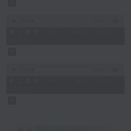
Aleksandr Tiumentsev (piano)
2025年5月28日布魯塞爾藝
J. S. BACH
術中心錄音
0
Cello Suite No. 5 in C minor,
seconds
00:00
1:00:10
BWV1011 (25’)
of
1
Nadia BOULANGER
第一部份 Part 1 (HKT 20:00 -
hour,
Three Pieces for Cello and Piano
21:00)
10
seconds
(8’)
RACHMANINOV
Élégie, Op. 3, No. 1 (5’)
0
SHOSTAKOVICH
seconds
00:00
00:00
Cello Sonata in D minor, Op. 40
of
0
(28’)
第二部份 Part 2 (HKT 21:00 -
seconds
Donqing FANG
22:00)
Lin Chong, Op. 37 (8’)
BRAHMS
Cello Sonata No. 2 in F major, Op.
99 (25’)
POPPER
Requiem, Op. 66 (8’)