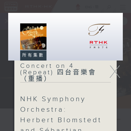
ENG
/
簡
×
全新 RTHK On The Go
取得
一手掌握 RTHK 電台、電視節目
所有集數
X
Concert on 4
(Repeat) 四台音樂會
（重播）
NHK Symphony
Orchestra:
Herbert Blomstedt
and Sébastian