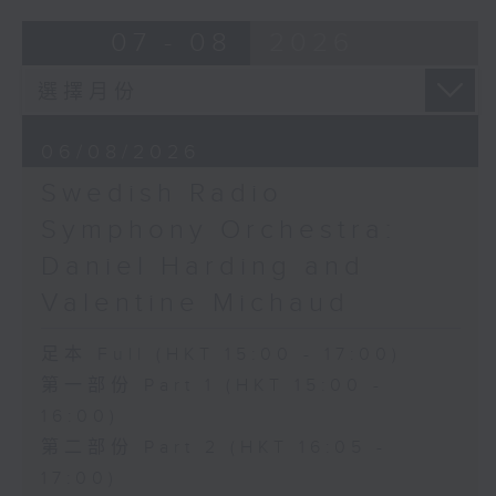
Overture to William Tell (for 6
07 - 08
2026
cellos) (10’)
MAHLER (Hibiki SAITO arr.)
Adagietto from Symphony No. 5
(10’)
06/08/2026
GARDEL (BARRALET arr.)
Por Una Cabeza (4’)
Swedish Radio
Hayato SUMINO (Heiman CHEUNG
Symphony Orchestra:
arr.)
Daniel Harding and
Three Nocturnes (12’)
Ryuichi SAKAMOTO (Dani WEN arr.)
Valentine Michaud
Rain (5’)
Nobuo UEMATSU (Hilson YIP arr.)
足本 Full (HKT 15:00 - 17:00)
Final Fantasy: Midgar Fantasy
第一部份 Part 1 (HKT 15:00 -
Suite (15’)
16:00)
Presented by The Hong Kong
第二部份 Part 2 (HKT 16:05 -
Academy for Performing Arts
Recorded at William Au Concert
17:00)