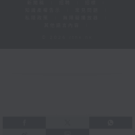
新聞稿
|
招聘
|
招標
|
知識產權告示
|
常見問題
|
私隱政策
|
無障礙播放器
|
其他語言內容
|
© 2026 rthk.hk