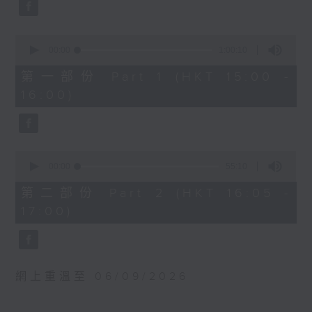
0
WAGNER
seconds
Prelude and Good Friday Music
from Parsifal (23’)
0
seconds
Jesper NORDIN
00:00
1:00:10
of
Silhouettes and Shadows (28’)
1
第一部份 Part 1 (HKT 15:00 -
hour,
DEBUSSY
16:00)
10
Suite from Pelléas et Mélisande
seconds
(31’)
Recorded at Berwaldhallen,
Stockholm on 6/9/2024
0
seconds
00:00
55:10
of
瑞典電台交響樂團：哈丁與米索
55
第二部份 Part 2 (HKT 16:05 -
minutes,
米索（薩克管）
17:00)
10
瑞典電台交響樂團｜哈丁（指揮）
seconds
華格納
前奏曲及受難日音樂，選自《帕西發爾》
(23’)
網上重溫至 06/09/2026
諾甸
《剪影與暗影》 (28’)