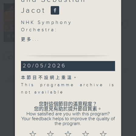
Concert on 4
Jacot
(Repeat) 四台
NHK Symphony
音樂會（重播）
電台直播
Orchestra:
所有集數
Herbert Blomstedt and
更多...
Sébastian Jacot
Sébastian Jacot (flute)
您喜歡這個節目嗎?
NHK Symphony
20/05/2026
Orchestra | Herbert
Blomstedt (conductor)
簡介
GIST
本節目不設網上重溫。
GRIEG
This programme archive is
Holberg Suite , Op. 40
not available
(21’)
NIELSEN
您對這個節目的滿意程度？
您的意見有助於提升節目質素。
Flute Concerto (19’)
How satisfied are you with this program?
SIBELIUS
Your feedback helps to improve the quality of
the program.
Symphony No. 5 in E
flat major, Op. 82 (30’)
☆
☆
☆
☆
☆