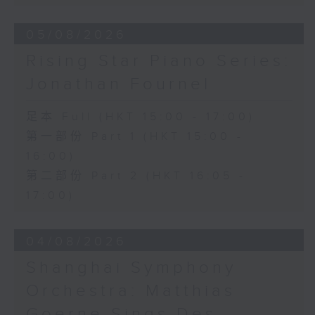
Hall, The Hong Kong Academy for
Performing Arts on on 18/4/2026
05/08/2026
Recording provided by HKAPA
Rising Star Piano Series:
演藝學院大提琴音樂節2026
Jonathan Fournel
開幕音樂會——星籟弦響
香港演藝學院音樂學院弦樂系學生
足本 Full (HKT 15:00 - 17:00)
歌舒詠（考夫曼改編）
第一部份 Part 1 (HKT 15:00 -
三首前奏曲（為四把大提琴而作） (8’)
16:00)
羅西尼
《威廉．泰爾》序曲（為六把大提琴而作）
第二部份 Part 2 (HKT 16:05 -
(10’)
17:00)
馬勒（Hibiki SAITO改編）
〈稍慢板〉，第五交響曲 (10’)
04/08/2026
加度（巴拉萊改編）
《一步之差》 (4’)
Shanghai Symphony
角野隼斗（張希文改編）
Orchestra: Matthias
三首夜曲 (12’)
坂本龍一（Dani WEN改編）
Goerne Sings Des