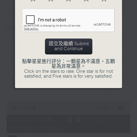
Recorded at Suntory
最新
LATEST
Hall, Tokyo on
9/10/2025
06/08/2026
日本放送協會交響樂團：比奧
Swedish Radio
斯達與謝善栢
提交及繼續 Submit
謝善栢（長笛）
Symphony Orchestra:
and Continue
日本放送協會交響樂團｜比奧
Daniel Harding and
點擊星星進行評分：一顆星為不滿意，五顆
斯達（指揮）
星為非常滿意。
Valentine Michaud
葛利格
Click on the stars to rate: One star is for not
satisfied, and Five stars is for very satisfied.
《霍爾堡組曲》，作品40
Swedish Radio Symphony
(21’)
Orchestra:
更多...
尼爾森
Daniel Harding and Valentine
長笛協奏曲 (19’)
Michaud
0
西貝流士
seconds
Valentine Michaud (saxophone)
00:00
1:55:00
of
降E大調第五交響曲，作品82
Swedish Radio Symphony
1
06/08/2026 - 足本 Full (HKT
(30’)
hour,
Orchestra | Daniel Harding
15:00 - 17:00)
55
2025年10月9日東京三得利
(conductor)
minutes,
音樂廳錄音