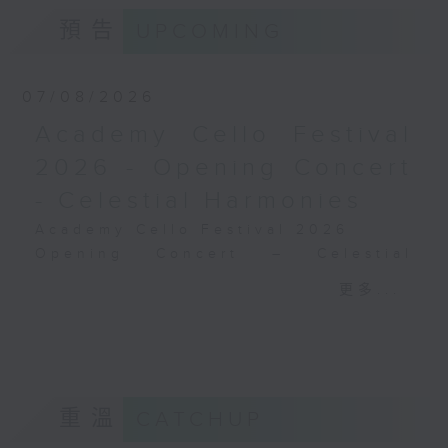
德布西
預告
UPCOMING
《佩利亞與梅麗桑德》組曲 (31’)
2024年9月6日斯德哥爾摩貝華特音樂廳錄
音
07/08/2026
Academy Cello Festival
2026 - Opening Concert
- Celestial Harmonies
Academy Cello Festival 2026
Opening Concert – Celestial
Harmonies
更多...
Students from the Department of
Strings, School of Music of The
Hong Kong Academy for
Performing Arts
GERSHWIN (KAUFMAN arr.)
重溫
CATCHUP
Three Preludes (for 4 cellos) (8’)
ROSSINI