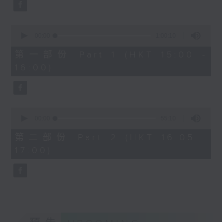
0
Overture to William Tell (for 6
seconds
cellos) (10’)
0
MAHLER (Hibiki SAITO arr.)
seconds
00:00
1:00:10
Adagietto from Symphony No. 5
of
1
第一部份 Part 1 (HKT 15:00 -
(10’)
hour,
16:00)
GARDEL (BARRALET arr.)
10
seconds
Por Una Cabeza (4’)
Hayato SUMINO (Heiman CHEUNG
arr.)
0
Three Nocturnes (12’)
seconds
00:00
55:10
of
Ryuichi SAKAMOTO (Dani WEN arr.)
55
第二部份 Part 2 (HKT 16:05 -
Rain (5’)
minutes,
17:00)
10
Nobuo UEMATSU (Hilson YIP arr.)
seconds
Final Fantasy: Midgar Fantasy
Suite (15’)
Presented by The Hong Kong
Academy for Performing Arts
Recorded at William Au Concert
Hall, The Hong Kong Academy for