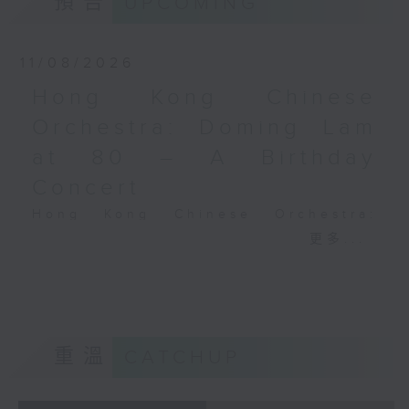
預告
UPCOMING
Performing Arts on on 18/4/2026
Recording provided by HKAPA
11/08/2026
演藝學院大提琴音樂節2026
Hong Kong Chinese
開幕音樂會——星籟弦響
Orchestra: Doming Lam
香港演藝學院音樂學院弦樂系學生
at 80 – A Birthday
歌舒詠（考夫曼改編）
三首前奏曲（為四把大提琴而作） (8’)
Concert
羅西尼
Hong Kong Chinese Orchestra:
《威廉．泰爾》序曲（為六把大提琴而作）
Doming Lam at 80 – A Birthday
更多...
(10’)
Concert
馬勒（Hibiki SAITO改編）
Nancy Loo (piano)
〈稍慢板〉，第五交響曲 (10’)
Hong Kong Chinese Orchestra |
加度（巴拉萊改編）
Yan Huichang (conductor)
《一步之差》 (4’)
Doming LAM
角野隼斗（張希文改編）
重溫
CATCHUP
Greetings Fanfare (4’)
三首夜曲 (12’)
A Silent Prayer (10’)
坂本龍一（Dani WEN改編）