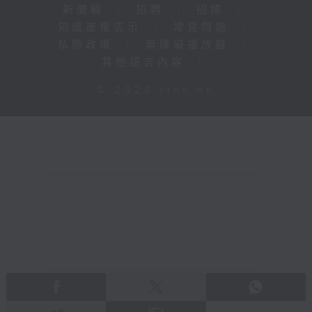
新聞稿
|
招聘
|
招標
|
知識產權告示
|
常見問題
|
私隱政策
|
無障礙播放器
|
其他語言內容
|
© 2026 rthk.hk