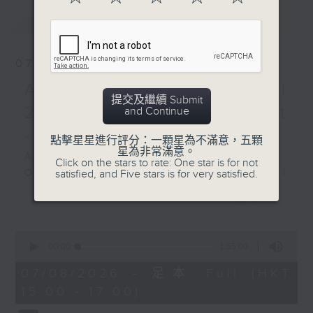
Recorded at Suntory
最新
LATEST
Hall, Tokyo on
9/10/2025
07/08/2026
日本放送協會交響樂團：比奧
Academy Cello Festival
斯達與謝善栢
提交及繼續 Submit
謝善栢（長笛）
2026 - Opening Concert
and Continue
日本放送協會交響樂團｜比奧
- Celestial Harmonies
點擊星星進行評分：一顆星為不滿意，五顆
斯達（指揮）
星為非常滿意。
Academy Cello Festival 2026
葛利格
Click on the stars to rate: One star is for not
satisfied, and Five stars is for very satisfied.
Opening Concert – Celestial
《霍爾堡組曲》，作品40
Harmonies
(21’)
更多...
Students from the Department of
尼爾森
Strings, School of Music of The
長笛協奏曲 (19’)
0
Hong Kong Academy for
西貝流士
seconds
00:00
1:55:00
Performing Arts
of
降E大調第五交響曲，作品82
1
07/08/2026 - 足本 Full (HKT
GERSHWIN (KAUFMAN arr.)
(30’)
hour,
15:00 - 17:00)
Three Preludes (for 4 cellos) (8’)
55
2025年10月9日東京三得利
minutes,
ROSSINI
音樂廳錄音