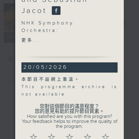
Concert on 4
Jacot
(Repeat) 四台
NHK Symphony
音樂會（重播）
電台直播
Orchestra:
所有集數
Herbert Blomstedt and
更多...
Sébastian Jacot
Sébastian Jacot (flute)
您喜歡這個節目嗎?
NHK Symphony
20/05/2026
Orchestra | Herbert
Blomstedt (conductor)
簡介
GIST
本節目不設網上重溫。
GRIEG
This programme archive is
Holberg Suite , Op. 40
not available
(21’)
NIELSEN
您對這個節目的滿意程度？
您的意見有助於提升節目質素。
Flute Concerto (19’)
How satisfied are you with this program?
SIBELIUS
Your feedback helps to improve the quality of
the program.
Symphony No. 5 in E
flat major, Op. 82 (30’)
☆
☆
☆
☆
☆