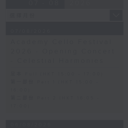
Ancient Melodies (Doming LAM
07 - 08
2026
《雨》 (5’)
trans.)
植松伸夫（葉進傑改編）
Moonlight over the Spring River
《最終幻想：米德加幻想》組曲 (15’)
(12’)
香港演藝學院主辦
The Lament of Lady Zhaojun (8’)
2026年4月18日香港演藝學院區永熙音樂廳
07/08/2026
Doming LAM
錄音
Academy Cello Festival
Autumn Execution (20’)
錄音由香港演藝學院提供
The Insect World (22’)
2026 - Opening Concert
Presented by the Hong Kong
- Celestial Harmonies
Chinese Orchestra as part of the
2006 Hong Kong Arts Festival.
足本 Full (HKT 15:00 - 17:00)
Recorded at Hong Kong City Hall
第一部份 Part 1 (HKT 15:00 -
Concert Hall on 26/2/2006.
16:00)
香港中樂團：林樂培八十大壽誌慶音樂會
第二部份 Part 2 (HKT 16:05 -
羅乃新（鋼琴）
17:00)
香港中樂團｜閻惠昌（指揮）
林樂培
06/08/2026
《祝賀吹打序樂》 (4’)