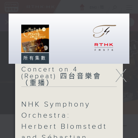
ENG
/
簡
×
全新 RTHK On The Go
取得
一手掌握 RTHK 電台、電視節目
所有集數
X
Concert on 4
(Repeat) 四台音樂會
（重播）
NHK Symphony
Orchestra:
Herbert Blomstedt
and Sébastian