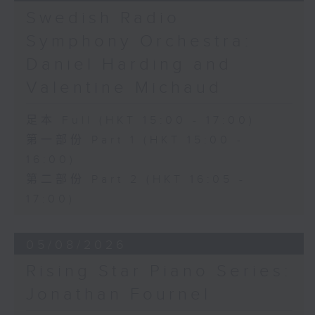
《問蒼天》 (10’)
Swedish Radio
古曲（林樂培移植）
Symphony Orchestra:
《春江花月夜》 (12’)
《昭君怨》 (8’)
Daniel Harding and
林樂培
Valentine Michaud
《秋決》 (20’)
《昆蟲世界》 (22’)
足本 Full (HKT 15:00 - 17:00)
香港中樂團主辦，2006年香港藝術節節目。
第一部份 Part 1 (HKT 15:00 -
2006年2月26日香港大會堂音樂廳錄音。
16:00)
第二部份 Part 2 (HKT 16:05 -
17:00)
05/08/2026
Rising Star Piano Series:
Jonathan Fournel