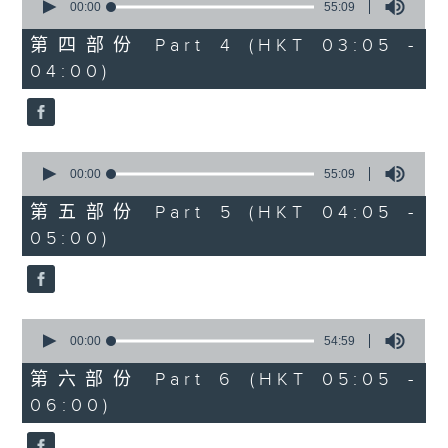
seconds
00:00
55:09
of
55
第四部份 Part 4 (HKT 03:05 -
minutes,
04:00)
9
seconds
0
seconds
00:00
55:09
of
55
第五部份 Part 5 (HKT 04:05 -
minutes,
05:00)
9
seconds
0
seconds
00:00
54:59
of
54
第六部份 Part 6 (HKT 05:05 -
minutes,
06:00)
59
seconds