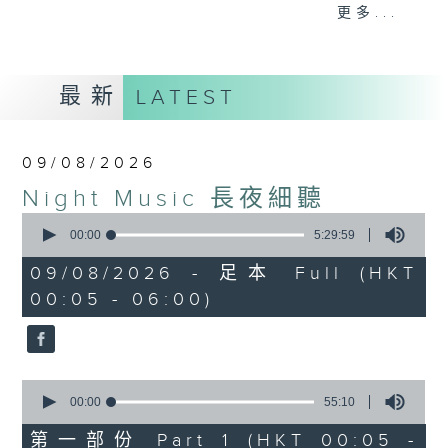
When you are alone and sleepless,
更多...
please remember good music is
always there on Radio 4.
最新
LATEST
「長夜細聽」節目當然少不了氣質優雅的作
品，每晚亦會精選一些中國音樂送上。週五和
週六晚還有兩小時爵士樂。
09/08/2026
Night Music 長夜細聽
如果哪天你不能入睡，別忘了第四台這裡總有
0
值得細聽的音樂。
seconds
00:00
5:29:59
of
5
09/08/2026 - 足本 Full (HKT
hours,
00:05 - 06:00)
29
minutes,
59
seconds
0
seconds
00:00
55:10
of
55
第一部份 Part 1 (HKT 00:05 -