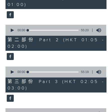
minutes,
01:00)
10
seconds
0
seconds
00:00
55:20
of
55
第二部份 Part 2 (HKT 01:05 -
minutes,
02:00)
20
seconds
0
seconds
00:00
55:19
of
55
第三部份 Part 3 (HKT 02:05 -
minutes,
03:00)
19
seconds
0