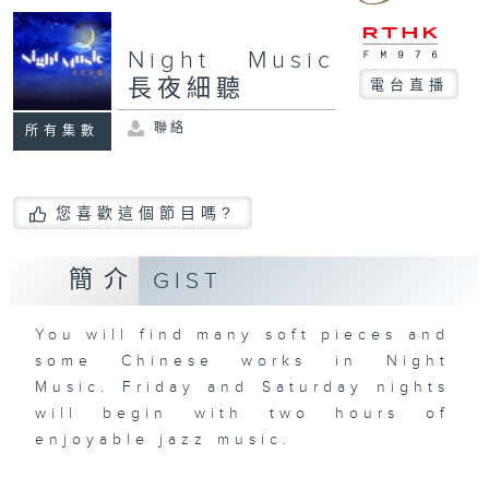
Night Music
長夜細聽
電台直播
聯絡
所有集數
您喜歡這個節目嗎?
簡介
GIST
You will find many soft pieces and
some Chinese works in Night
Music. Friday and Saturday nights
will begin with two hours of
enjoyable jazz music.