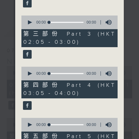
enjoyable jazz music.
更多...
When you are alone and sleepless,
0
seconds
00:00
00:00
please remember good music is
of
最新
LATEST
always there on Radio 4.
0
第三部份 Part 3 (HKT
seconds
02:05 - 03:00)
「長夜細聽」節目當然少不了氣質優雅的作
07/08/2026
品，每晚亦會精選一些中國音樂送上。週五和
Night Music 長夜細聽
週六晚還有兩小時爵士樂。
0
0
seconds
00:00
54:59
seconds
00:00
00:00
如果哪天你不能入睡，別忘了第四台這裡總有
of
of
54
值得細聽的音樂。
0
07/08/2026 - 第一部份 Part 1
第四部份 Part 4 (HKT
minutes,
seconds
(HKT 00:05 - 01:00)
03:05 - 04:00)
59
seconds
0
0
seconds
seconds
00:00
55:00
00:00
00:00
of
of
55
0
第五部份 Part 5 (HKT
第二部份 Part 2 (HKT 01:05 -