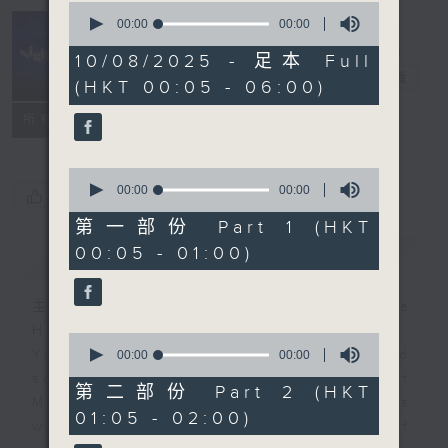
0
seconds
00:00
00:00
of
Night Music
0
10/08/2025 - 足本 Full
seconds
長夜細聽
電台直播
(HKT 00:05 - 06:00)
聯絡
所有集數
0
seconds
00:00
00:00
您喜歡這個節目嗎?
of
0
第一部份 Part 1 (HKT
seconds
00:05 - 01:00)
簡介
GIST
主持人：Host: Ken Rose, Nicola
Hall, Jonathan Douglas
0
You will find many soft pieces and
seconds
00:00
00:00
of
some Chinese works in Night
0
第二部份 Part 2 (HKT
Music. Friday and Saturday nights
seconds
01:05 - 02:00)
will begin with two hours of