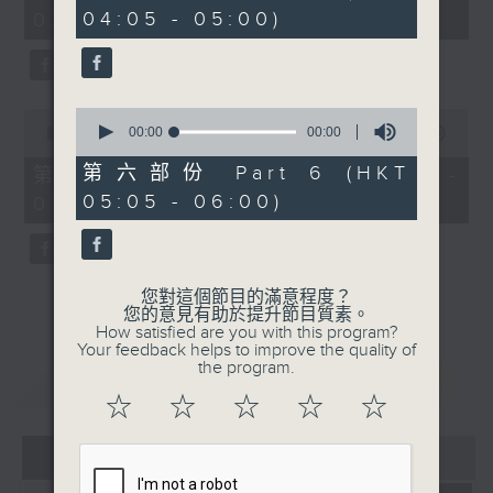
minutes,
seconds
04:05 - 05:00)
02:00)
0
seconds
0
0
seconds
00:00
00:00
seconds
00:00
54:59
of
of
0
54
第六部份 Part 6 (HKT
第三部份 Part 3 (HKT 02:05 -
seconds
minutes,
05:05 - 06:00)
03:00)
59
seconds
您對這個節目的滿意程度？
您的意見有助於提升節目質素。
How satisfied are you with this program?
Your feedback helps to improve the quality of
the program.
重溫
CATCHUP
☆
☆
☆
☆
☆
07 - 08
2026