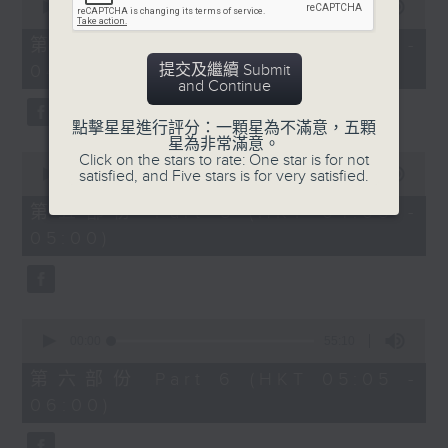
seconds
00:00
55:20
of
55
第四部份 Part 4 (HKT 03:05 -
minutes,
提交及繼續 Submit
04:00)
20
and Continue
seconds
點擊星星進行評分：一顆星為不滿意，五顆
星為非常滿意。
0
Click on the stars to rate: One star is for not
seconds
satisfied, and Five stars is for very satisfied.
00:00
55:20
of
55
第五部份 Part 5 (HKT 04:05 -
minutes,
05:00)
20
seconds
0
seconds
00:00
55:10
of
55
第六部份 Part 6 (HKT 05:05 -
minutes,
06:00)
10
seconds