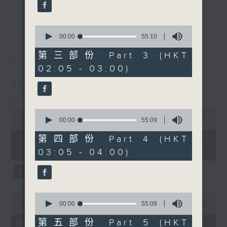
enjoyable jazz music.
更多...
When you are alone and sleepless,
0
seconds
00:00
55:10
please remember good music is
of
最新
LATEST
always there on Radio 4.
55
第三部份 Part 3 (HKT
minutes,
02:05 - 03:00)
10
「長夜細聽」節目當然少不了氣質優雅的作
seconds
08/08/2026
品，每晚亦會精選一些中國音樂送上。週五和
Night Music 長夜細聽
週六晚還有兩小時爵士樂。
0
0
seconds
00:00
5:30:00
seconds
00:00
55:09
如果哪天你不能入睡，別忘了第四台這裡總有
of
of
5
值得細聽的音樂。
55
08/08/2026 - 足本 Full (HKT
第四部份 Part 4 (HKT
hours,
minutes,
00:05 - 06:00)
03:05 - 04:00)
30
9
minutes,
seconds
0
seconds
0
0
seconds
seconds
00:00
55:10
00:00
55:09
of
of
55
55
第五部份 Part 5 (HKT
第一部份 Part 1 (HKT 00:05 -