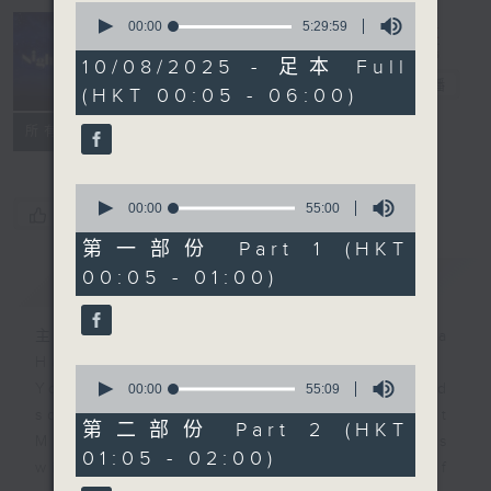
0
seconds
00:00
5:29:59
of
Night Music
5
10/08/2025 - 足本 Full
hours,
長夜細聽
電台直播
(HKT 00:05 - 06:00)
29
minutes,
聯絡
59
所有集數
seconds
0
seconds
00:00
55:00
您喜歡這個節目嗎?
of
55
第一部份 Part 1 (HKT
minutes,
00:05 - 01:00)
簡介
GIST
0
seconds
主持人：Host: Ken Rose, Nicola
Hall, Jonathan Douglas
0
You will find many soft pieces and
seconds
00:00
55:09
of
some Chinese works in Night
55
第二部份 Part 2 (HKT
Music. Friday and Saturday nights
minutes,
01:05 - 02:00)
9
will begin with two hours of
seconds