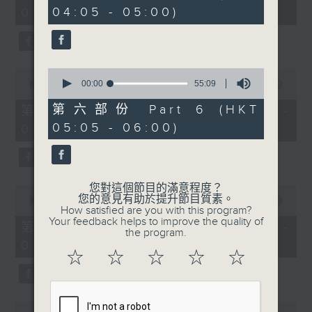
minutes,
minutes,
04:05 - 05:00)
01:00)
10
9
seconds
seconds
0
0
seconds
00:00
55:09
seconds
00:00
55:19
of
of
55
55
第六部份 Part 6 (HKT
第二部份 Part 2 (HKT 01:05 -
minutes,
minutes,
05:05 - 06:00)
02:00)
9
19
seconds
seconds
您對這個節目的滿意程度？
0
您的意見有助於提升節目質素。
seconds
00:00
55:19
How satisfied are you with this program?
of
Your feedback helps to improve the quality of
55
第三部份 Part 3 (HKT 02:05 -
the program.
minutes,
03:00)
19
☆
☆
☆
☆
☆
seconds
0