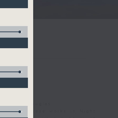
夜細聽
Jonathan Douglas
d some Chinese works in Night