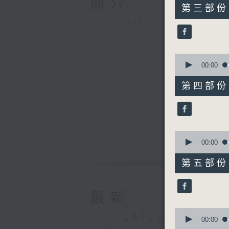
簡介
55
第三部份 P
minutes,
GIST
10
seconds
90%
0
seconds
00:00
of
55
第四部份 P
minutes,
9
seconds
90%
0
seconds
00:00
of
55
第五部份 P
minutes,
9
seconds
90%
最新
0
LATEST
seconds
00:00
of