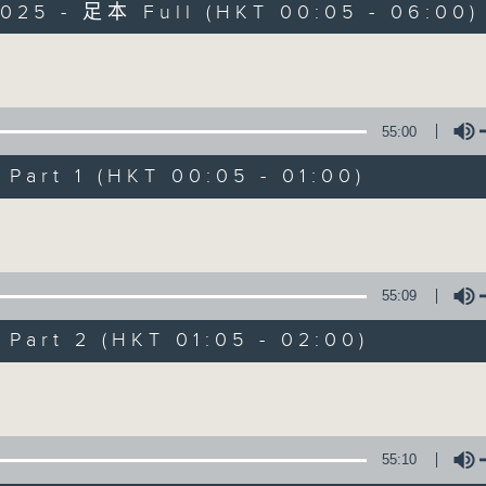
2025 - 足本 Full (HKT 00:05 - 06:00)
Monday - Sunday 星期一至日 12am - 6am
Volume
55:00
art 1 (HKT 00:05 - 01:00)
Night Music 長
Volume
聯絡
所有集數
55:09
art 2 (HKT 01:05 - 02:00)
您喜歡這個節目嗎?
Volume
主持人：Host: Ken Rose, Nicola Hall, 
You will find many soft pieces an
55:10