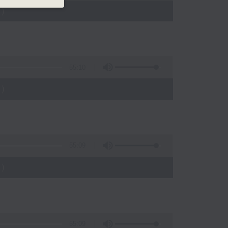
)
55:10
)
55:09
)
55:09