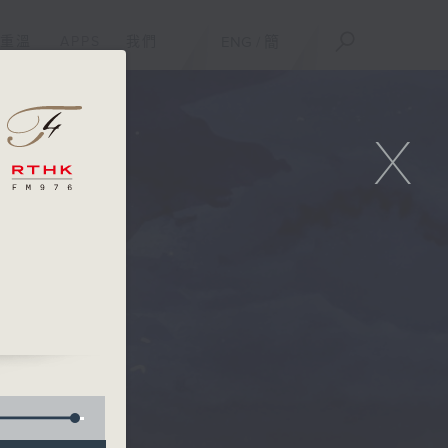
重溫
APPS
我們
ENG
/
簡
X