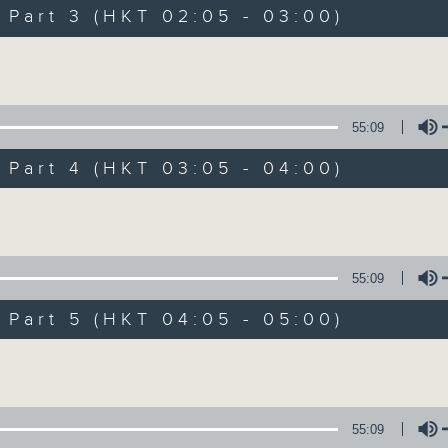
Music. Friday and Saturday nights
art 3 (HKT 02:05 - 03:00)
enjoyable jazz music.
Volume
When you are alone and sleepless, 
always there on Radio 4.
55:09
art 4 (HKT 03:05 - 04:00)
「長夜細聽」節目當然少不了氣質優雅的作
五和週六晚還有兩小時爵士樂。
Volume
如果哪天你不能入睡，別忘了第四台這裡總有
55:09
art 5 (HKT 04:05 - 05:00)
07/08/2026
Volume
Night Music 長夜細聽
0
seconds
00:00
55:09
of
5