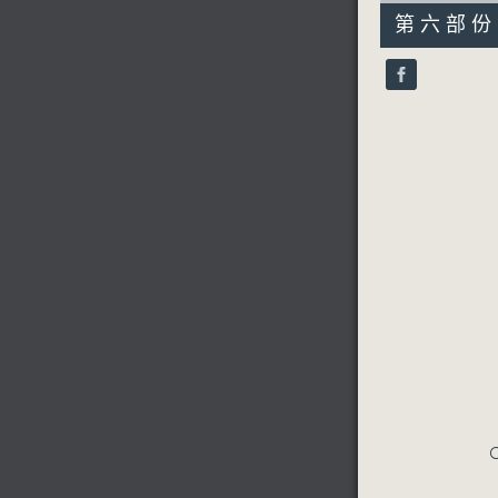
55
第六部份 P
minutes,
9
seconds
90%
C