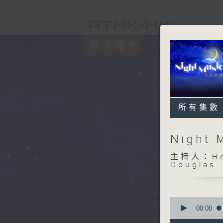
所有集數
Night
主持人：Host
Douglas
0
seconds
00:00
of