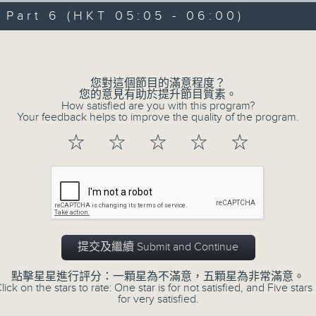
07/08/2026 - 足本 Full (HKT 00:05
hours,
art 6 (HKT 05:05 - 06:00)
29
minutes,
Volume
59
seconds
Volume
90%
0
您對這個節目的滿意程度？
seconds
00:00
您的意見有助於提升節目質素。
of
How satisfied are you with this program?
55
第一部份 Part 1 (HKT 00:05 - 01:00
Your feedback helps to improve the quality of the program.
minutes,
0
☆
☆
☆
☆
☆
seconds
Volume
90%
0
seconds
00:00
of
55
第二部份 Part 2 (HKT 01:05 - 02:00
minutes,
10
提交及繼續 Submit and Continue
seconds
Volume
90%
點擊星星進行評分：一顆星為不滿意，五顆星為非常滿意。
lick on the stars to rate: One star is for not satisfied, and Five stars 
0
for very satisfied.
seconds
00:00
of