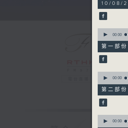
5
10/08/
hours,
29
minutes,
59
seconds
90%
0
seconds
00:00
of
55
第一部份 P
minutes,
0
seconds
90%
0
seconds
00:00
電台直播
of
55
第二部份 P
minutes,
9
seconds
90%
0
seconds
00:00
of