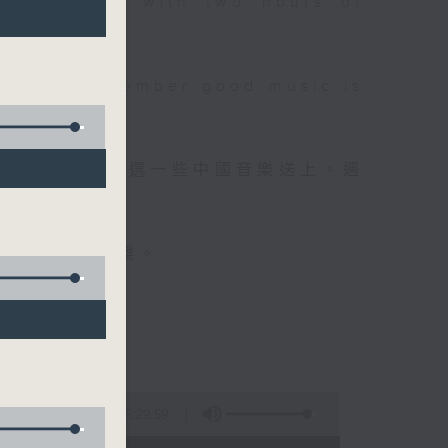
 will begin with two hours of
please remember good music is
品，每晚亦會精選一些中國音樂送上。週
值得細聽的音樂。
5:29:59