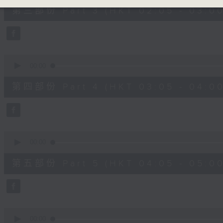
55
第三部份 Part 3 (HKT 02:05 - 03:00
minutes,
10
seconds
Volume
90%
0
seconds
00:00
of
55
第四部份 Part 4 (HKT 03:05 - 04:00
minutes,
10
seconds
Volume
90%
0
seconds
00:00
of
55
第五部份 Part 5 (HKT 04:05 - 05:00
minutes,
9
seconds
Volume
90%
0
seconds
00:00