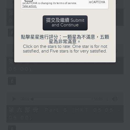
seconds
00:00
55:10
of
55
第四部份 Part 4 (HKT 03:05 -
minutes,
提交及繼續 Submit
04:00)
10
and Continue
seconds
點擊星星進行評分：一顆星為不滿意，五顆
星為非常滿意。
0
Click on the stars to rate: One star is for not
seconds
satisfied, and Five stars is for very satisfied.
00:00
55:09
of
55
第五部份 Part 5 (HKT 04:05 -
minutes,
05:00)
9
seconds
0
seconds
00:00
55:09
of
55
第六部份 Part 6 (HKT 05:05 -
minutes,
06:00)
9
seconds