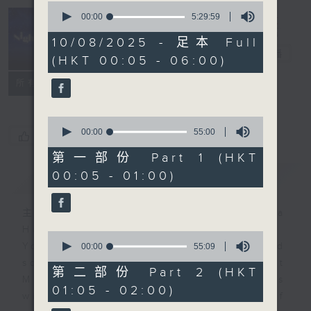
0
seconds
00:00
5:29:59
of
Night Music
5
10/08/2025 - 足本 Full
hours,
長夜細聽
電台直播
(HKT 00:05 - 06:00)
29
minutes,
聯絡
59
所有集數
seconds
0
seconds
00:00
55:00
您喜歡這個節目嗎?
of
55
第一部份 Part 1 (HKT
minutes,
00:05 - 01:00)
簡介
GIST
0
seconds
主持人：Host: Ken Rose, Nicola
Hall, Jonathan Douglas
0
You will find many soft pieces and
seconds
00:00
55:09
of
some Chinese works in Night
55
第二部份 Part 2 (HKT
Music. Friday and Saturday nights
minutes,
01:05 - 02:00)
9
will begin with two hours of
seconds