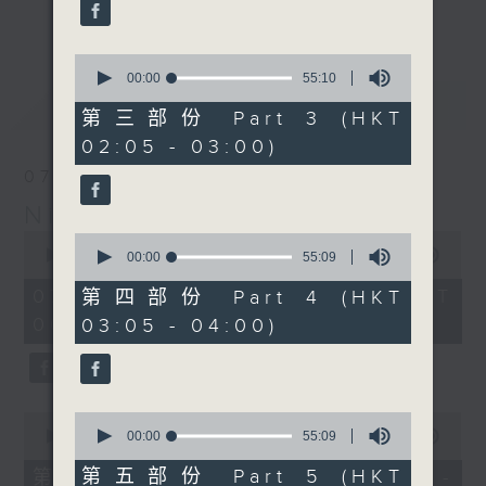
enjoyable jazz music.
更多...
When you are alone and sleepless,
0
seconds
00:00
55:10
please remember good music is
of
最新
LATEST
always there on Radio 4.
55
第三部份 Part 3 (HKT
minutes,
02:05 - 03:00)
10
「長夜細聽」節目當然少不了氣質優雅的作
seconds
07/08/2026
品，每晚亦會精選一些中國音樂送上。週五和
Night Music 長夜細聽
週六晚還有兩小時爵士樂。
0
0
seconds
00:00
5:29:59
seconds
00:00
55:09
如果哪天你不能入睡，別忘了第四台這裡總有
of
of
5
值得細聽的音樂。
55
07/08/2026 - 足本 Full (HKT
第四部份 Part 4 (HKT
hours,
minutes,
00:05 - 06:00)
03:05 - 04:00)
29
9
minutes,
seconds
59
seconds
0
0
seconds
seconds
00:00
55:00
00:00
55:09
of
of
55
55
第五部份 Part 5 (HKT
第一部份 Part 1 (HKT 00:05 -