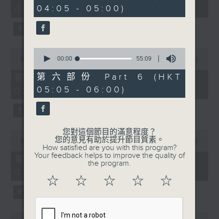
minutes,
minutes,
04:05 - 05:00)
01:00)
0
9
seconds
seconds
0
0
seconds
00:00
55:09
seconds
00:00
55:10
of
of
55
55
第六部份 Part 6 (HKT
第二部份 Part 2 (HKT 01:05 -
minutes,
minutes,
05:05 - 06:00)
02:00)
9
10
seconds
seconds
您對這個節目的滿意程度？
0
您的意見有助於提升節目質素。
seconds
00:00
55:10
How satisfied are you with this program?
of
Your feedback helps to improve the quality of
55
第三部份 Part 3 (HKT 02:05 -
the program.
minutes,
03:00)
10
☆
☆
☆
☆
☆
seconds
0