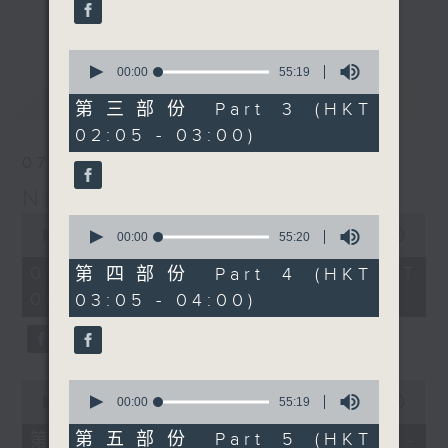
enjoyable jazz music.
更多...
When you are alone and sleepless,
0
seconds
00:00
55:19
please remember good music is
of
最新
LATEST
always there on Radio 4.
55
第三部份 Part 3 (HKT
minutes,
02:05 - 03:00)
19
「長夜細聽」節目當然少不了氣質優雅的作
seconds
07/08/2026
品，每晚亦會精選一些中國音樂送上。週五和
Night Music 長夜細聽
週六晚還有兩小時爵士樂。
0
0
seconds
00:00
5:29:59
seconds
00:00
55:20
如果哪天你不能入睡，別忘了第四台這裡總有
of
of
5
值得細聽的音樂。
55
07/08/2026 - 足本 Full (HKT
第四部份 Part 4 (HKT
hours,
minutes,
00:05 - 06:00)
03:05 - 04:00)
29
20
minutes,
seconds
59
seconds
0
0
seconds
seconds
00:00
55:00
00:00
55:19
of
of
55
55
第五部份 Part 5 (HKT
第一部份 Part 1 (HKT 00:05 -