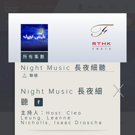
ENG
/
簡
×
全新 RTHK On The Go
取得
一手掌握 RTHK 電台、電視節目
所有集數
Night Music 長夜細聽
聯絡
X
Night Music 長夜細
聽
Monday - Sunday 星期一至日 12am...
主持人：Host: Cleo
Leung, Leanne
Nicholls, Isaac Droscha