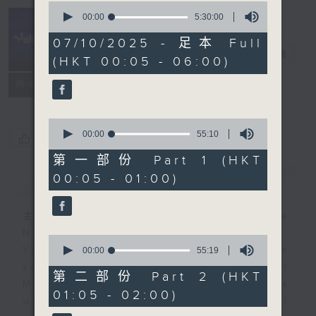
0
seconds
00:00
5:30:00
of
Night Music
5
07/10/2025 - 足本 Full
hours,
長夜細聽
電台直播
(HKT 00:05 - 06:00)
30
minutes,
聯絡
0
所有集數
seconds
0
seconds
00:00
55:10
您喜歡這個節目嗎?
of
55
第一部份 Part 1 (HKT
minutes,
00:05 - 01:00)
簡介
GIST
10
seconds
主持人：Host: Cleo Leung, Leanne
Nicholls, Isaac Droscha
0
You will find many soft pieces and
seconds
00:00
55:19
of
some Chinese works in Night
55
第二部份 Part 2 (HKT
Music. Friday and Saturday nights
minutes,
01:05 - 02:00)
19
will begin with two hours of
seconds