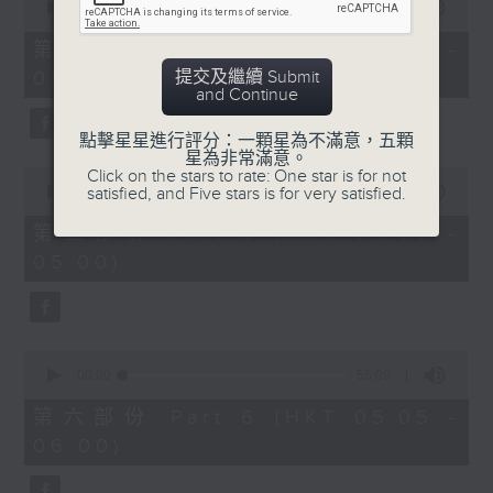
seconds
00:00
55:10
of
55
第四部份 Part 4 (HKT 03:05 -
minutes,
提交及繼續 Submit
04:00)
10
and Continue
seconds
點擊星星進行評分：一顆星為不滿意，五顆
星為非常滿意。
0
Click on the stars to rate: One star is for not
seconds
satisfied, and Five stars is for very satisfied.
00:00
55:09
of
55
第五部份 Part 5 (HKT 04:05 -
minutes,
05:00)
9
seconds
0
seconds
00:00
55:09
of
55
第六部份 Part 6 (HKT 05:05 -
minutes,
06:00)
9
seconds