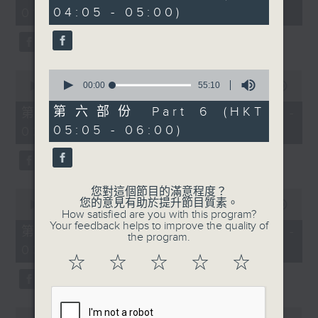
minutes,
minutes,
04:05 - 05:00)
01:00)
0
19
seconds
seconds
0
0
seconds
00:00
55:10
seconds
00:00
55:10
of
of
55
55
第六部份 Part 6 (HKT
第二部份 Part 2 (HKT 01:05 -
minutes,
minutes,
05:05 - 06:00)
02:00)
10
10
seconds
seconds
您對這個節目的滿意程度？
0
您的意見有助於提升節目質素。
seconds
00:00
55:10
How satisfied are you with this program?
of
Your feedback helps to improve the quality of
55
第三部份 Part 3 (HKT 02:05 -
the program.
minutes,
03:00)
10
☆
☆
☆
☆
☆
seconds
0