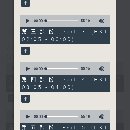
enjoyable jazz music.
更多...
When you are alone and sleepless,
0
seconds
00:00
55:19
please remember good music is
of
最新
LATEST
always there on Radio 4.
55
第三部份 Part 3 (HKT
minutes,
02:05 - 03:00)
19
「長夜細聽」節目當然少不了氣質優雅的作
seconds
07/08/2026
品，每晚亦會精選一些中國音樂送上。週五和
Night Music 長夜細聽
週六晚還有兩小時爵士樂。
0
0
seconds
00:00
5:29:59
seconds
00:00
55:20
如果哪天你不能入睡，別忘了第四台這裡總有
of
of
5
值得細聽的音樂。
55
07/08/2026 - 足本 Full (HKT
第四部份 Part 4 (HKT
hours,
minutes,
00:05 - 06:00)
03:05 - 04:00)
29
20
minutes,
seconds
59
seconds
0
0
seconds
seconds
00:00
55:00
00:00
55:19
of
of
55
55
第五部份 Part 5 (HKT
第一部份 Part 1 (HKT 00:05 -