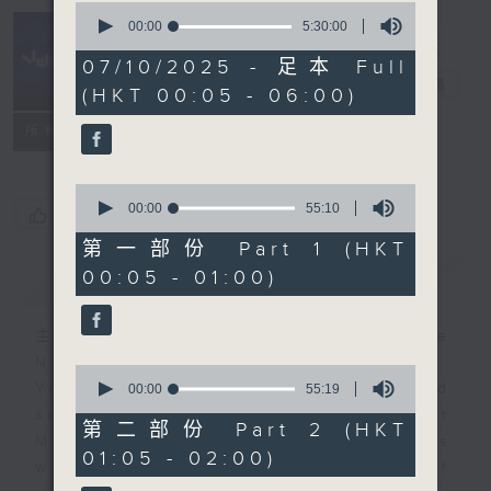
0
seconds
00:00
5:30:00
of
Night Music
5
07/10/2025 - 足本 Full
hours,
長夜細聽
電台直播
(HKT 00:05 - 06:00)
30
minutes,
聯絡
0
所有集數
seconds
0
seconds
00:00
55:10
您喜歡這個節目嗎?
of
55
第一部份 Part 1 (HKT
minutes,
00:05 - 01:00)
簡介
GIST
10
seconds
主持人：Host: Cleo Leung, Leanne
Nicholls, Isaac Droscha
0
You will find many soft pieces and
seconds
00:00
55:19
of
some Chinese works in Night
55
第二部份 Part 2 (HKT
Music. Friday and Saturday nights
minutes,
01:05 - 02:00)
19
will begin with two hours of
seconds