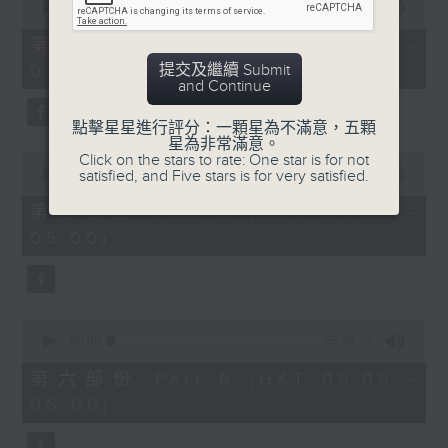
seconds
00:00
55:10
of
55
第四部份 Part 4 (HKT 03:05 -
minutes,
提交及繼續 Submit
04:00)
10
and Continue
seconds
點擊星星進行評分：一顆星為不滿意，五顆
星為非常滿意。
0
Click on the stars to rate: One star is for not
seconds
satisfied, and Five stars is for very satisfied.
00:00
55:09
of
55
第五部份 Part 5 (HKT 04:05 -
minutes,
05:00)
9
seconds
0
seconds
00:00
55:09
of
55
第六部份 Part 6 (HKT 05:05 -
minutes,
06:00)
9
seconds