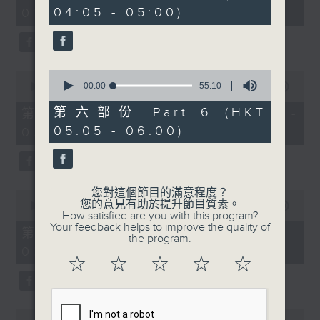
minutes,
minutes,
04:05 - 05:00)
01:00)
0
19
seconds
seconds
0
0
seconds
00:00
55:10
seconds
00:00
55:10
of
of
55
55
第六部份 Part 6 (HKT
第二部份 Part 2 (HKT 01:05 -
minutes,
minutes,
05:05 - 06:00)
02:00)
10
10
seconds
seconds
您對這個節目的滿意程度？
0
您的意見有助於提升節目質素。
seconds
00:00
55:10
How satisfied are you with this program?
of
Your feedback helps to improve the quality of
55
第三部份 Part 3 (HKT 02:05 -
the program.
minutes,
03:00)
10
☆
☆
☆
☆
☆
seconds
0