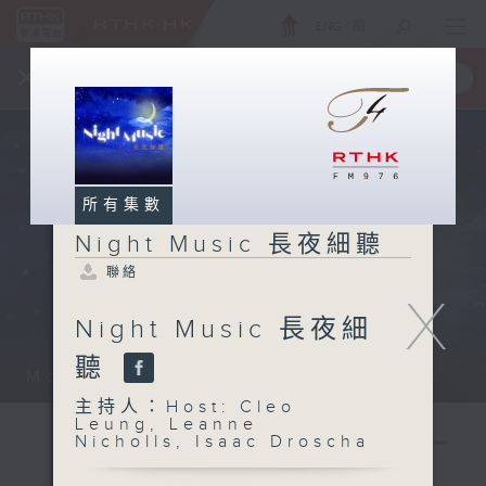
ENG
/
簡
×
全新 RTHK On The Go
取得
一手掌握 RTHK 電台、電視節目
所有集數
Night Music 長夜細聽
聯絡
X
Night Music 長夜細
聽
Monday - Sunday 星期一至日 12am...
主持人：Host: Cleo
Leung, Leanne
Nicholls, Isaac Droscha