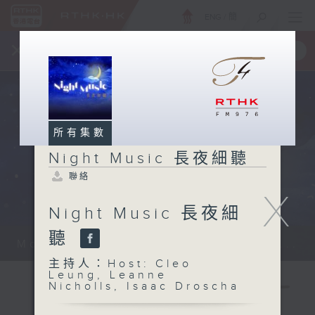
ENG
/
簡
×
全新 RTHK On The Go
取得
一手掌握 RTHK 電台、電視節目
所有集數
Night Music 長夜細聽
聯絡
X
Night Music 長夜細
聽
Monday - Sunday 星期一至日 12am...
主持人：Host: Cleo
Leung, Leanne
Nicholls, Isaac Droscha