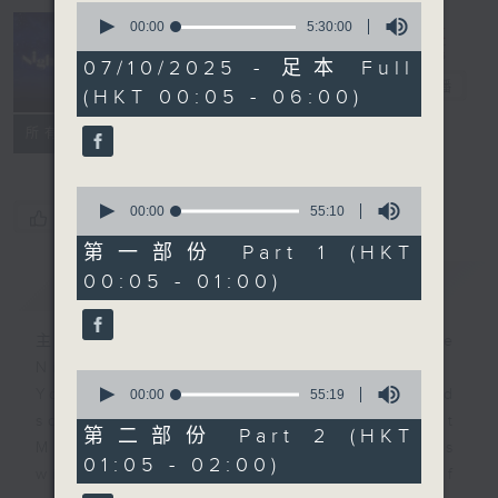
0
seconds
00:00
5:30:00
of
Night Music
5
07/10/2025 - 足本 Full
hours,
長夜細聽
電台直播
(HKT 00:05 - 06:00)
30
minutes,
聯絡
0
所有集數
seconds
0
seconds
00:00
55:10
您喜歡這個節目嗎?
of
55
第一部份 Part 1 (HKT
minutes,
00:05 - 01:00)
簡介
GIST
10
seconds
主持人：Host: Cleo Leung, Leanne
Nicholls, Isaac Droscha
0
You will find many soft pieces and
seconds
00:00
55:19
of
some Chinese works in Night
55
第二部份 Part 2 (HKT
Music. Friday and Saturday nights
minutes,
01:05 - 02:00)
19
will begin with two hours of
seconds