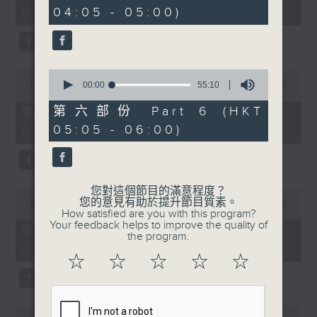
minutes,
minutes,
04:05 - 05:00)
01:00)
0
19
seconds
seconds
0
0
seconds
00:00
55:10
seconds
00:00
55:10
of
of
55
55
第六部份 Part 6 (HKT
第二部份 Part 2 (HKT 01:05 -
minutes,
minutes,
05:05 - 06:00)
02:00)
10
10
seconds
seconds
您對這個節目的滿意程度？
0
您的意見有助於提升節目質素。
seconds
00:00
55:10
How satisfied are you with this program?
of
Your feedback helps to improve the quality of
55
第三部份 Part 3 (HKT 02:05 -
the program.
minutes,
03:00)
10
☆
☆
☆
☆
☆
seconds
0