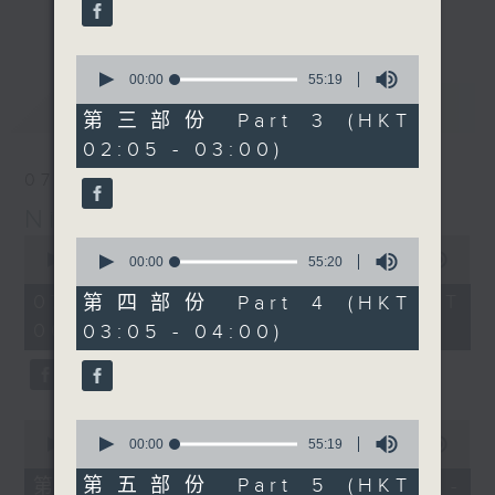
enjoyable jazz music.
更多...
When you are alone and sleepless,
0
seconds
00:00
55:19
please remember good music is
of
最新
LATEST
always there on Radio 4.
55
第三部份 Part 3 (HKT
minutes,
02:05 - 03:00)
19
「長夜細聽」節目當然少不了氣質優雅的作
seconds
07/08/2026
品，每晚亦會精選一些中國音樂送上。週五和
Night Music 長夜細聽
週六晚還有兩小時爵士樂。
0
0
seconds
00:00
5:29:59
seconds
00:00
55:20
如果哪天你不能入睡，別忘了第四台這裡總有
of
of
5
值得細聽的音樂。
55
07/08/2026 - 足本 Full (HKT
第四部份 Part 4 (HKT
hours,
minutes,
00:05 - 06:00)
03:05 - 04:00)
29
20
minutes,
seconds
59
seconds
0
0
seconds
seconds
00:00
55:00
00:00
55:19
of
of
55
55
第五部份 Part 5 (HKT
第一部份 Part 1 (HKT 00:05 -