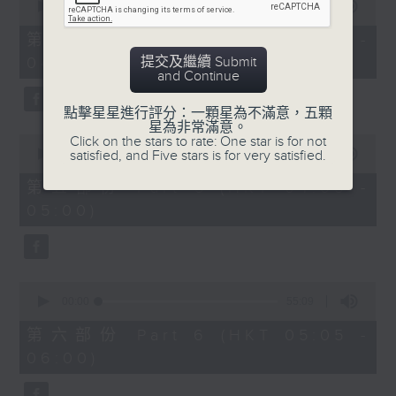
seconds
00:00
55:10
of
55
第四部份 Part 4 (HKT 03:05 -
minutes,
提交及繼續 Submit
04:00)
10
and Continue
seconds
點擊星星進行評分：一顆星為不滿意，五顆
星為非常滿意。
0
Click on the stars to rate: One star is for not
seconds
satisfied, and Five stars is for very satisfied.
00:00
55:09
of
55
第五部份 Part 5 (HKT 04:05 -
minutes,
05:00)
9
seconds
0
seconds
00:00
55:09
of
55
第六部份 Part 6 (HKT 05:05 -
minutes,
06:00)
9
seconds