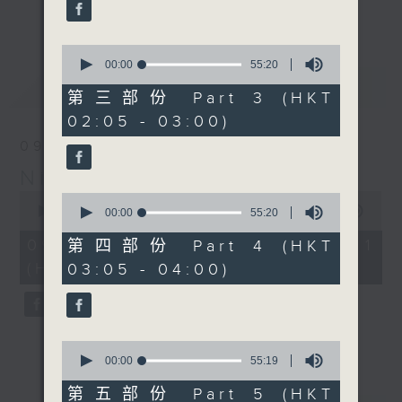
enjoyable jazz music.
更多...
When you are alone and sleepless,
0
seconds
00:00
55:20
please remember good music is
of
最新
LATEST
always there on Radio 4.
55
第三部份 Part 3 (HKT
minutes,
02:05 - 03:00)
20
「長夜細聽」節目當然少不了氣質優雅的作
seconds
09/08/2026
品，每晚亦會精選一些中國音樂送上。週五和
Night Music 長夜細聽
週六晚還有兩小時爵士樂。
0
0
seconds
00:00
55:00
seconds
00:00
55:20
如果哪天你不能入睡，別忘了第四台這裡總有
of
of
55
值得細聽的音樂。
55
09/08/2026 - 第一部份 Part 1
第四部份 Part 4 (HKT
minutes,
minutes,
(HKT 00:05 - 01:00)
03:05 - 04:00)
0
20
seconds
seconds
0
seconds
00:00
55:19
of
55
第五部份 Part 5 (HKT