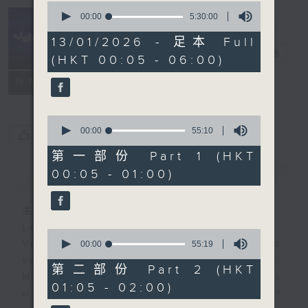
0
seconds
00:00
5:30:00
of
Night Music
5
13/01/2026 - 足本 Full
hours,
長夜細聽
電台直播
(HKT 00:05 - 06:00)
30
minutes,
聯絡
0
所有集數
seconds
0
seconds
00:00
55:10
您喜歡這個節目嗎?
of
55
第一部份 Part 1 (HKT
minutes,
00:05 - 01:00)
簡介
GIST
10
seconds
主持人：Host: Isaac Droscha,
Leanne Nicholls, Cleo Leung
0
You will find many soft pieces and
seconds
00:00
55:19
of
some Chinese works in Night
55
第二部份 Part 2 (HKT
Music. Friday and Saturday nights
minutes,
01:05 - 02:00)
19
will begin with two hours of
seconds