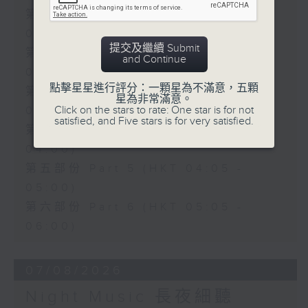
第一部份 Part 1 (HKT 00:05 -
01:00)
提交及繼續 Submit
第二部份 Part 2 (HKT 01:05 -
and Continue
02:00)
點擊星星進行評分：一顆星為不滿意，五顆
第三部份 Part 3 (HKT 02:05 -
星為非常滿意。
Click on the stars to rate: One star is for not
03:00)
satisfied, and Five stars is for very satisfied.
第四部份 Part 4 (HKT 03:05 -
04:00)
第五部份 Part 5 (HKT 04:05 -
05:00)
第六部份 Part 6 (HKT 05:05 -
06:00)
07/08/2026
Night Music 長夜細聽