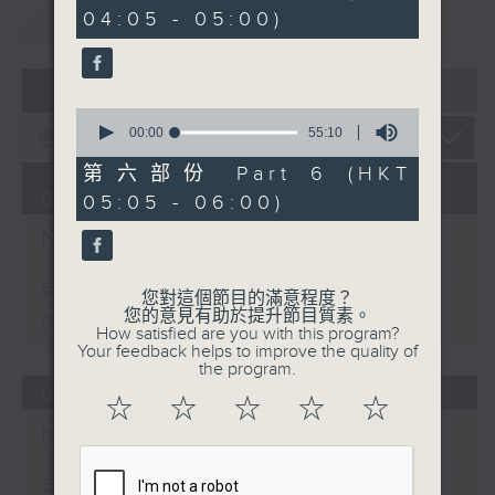
minutes,
重溫
CATCHUP
04:05 - 05:00)
19
seconds
07 - 08
2026
0
seconds
00:00
55:10
of
55
第六部份 Part 6 (HKT
minutes,
09/08/2026
05:05 - 06:00)
10
seconds
Night Music 長夜細聽
第一部份 Part 1 (HKT 00:05 -
您對這個節目的滿意程度？
您的意見有助於提升節目質素。
01:00)
How satisfied are you with this program?
Your feedback helps to improve the quality of
the program.
08/08/2026
☆
☆
☆
☆
☆
Night Music 長夜細聽
足本 Full (HKT 00:05 - 06:00)