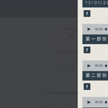
5
13/01/
hours,
30
minutes,
0
seconds
90%
0
seconds
00:00
of
55
第一部份 P
minutes,
10
seconds
90%
0
seconds
00:00
電台直播
of
55
第二部份 P
minutes,
19
seconds
90%
0
seconds
00:00
of