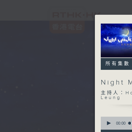
所有集數
Night
主持人：Host
Leung
0
seconds
00:00
of