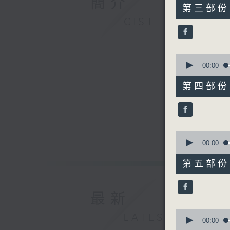
簡介
55
第三部份 P
minutes,
GIST
20
seconds
90%
0
seconds
00:00
of
55
第四部份 P
minutes,
20
seconds
90%
0
seconds
00:00
of
55
第五部份 P
minutes,
19
seconds
90%
最新
0
LATEST
seconds
00:00
of