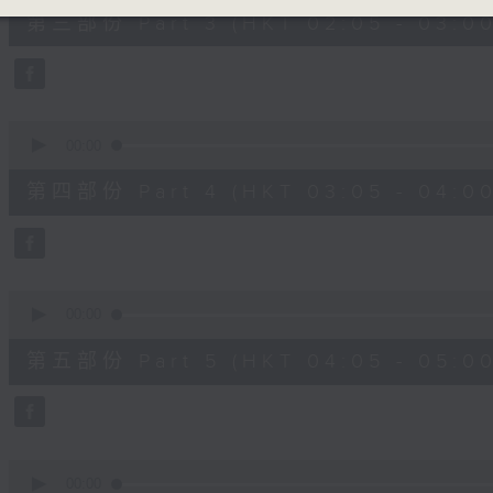
55
第三部份 Part 3 (HKT 02:05 - 03:00
minutes,
19
seconds
Volume
90%
0
seconds
00:00
of
55
第四部份 Part 4 (HKT 03:05 - 04:00
minutes,
20
seconds
Volume
90%
0
seconds
00:00
of
55
第五部份 Part 5 (HKT 04:05 - 05:00
minutes,
20
seconds
Volume
90%
0
seconds
00:00