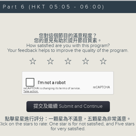
08/08/2026 - 足本 Full (HKT 00:05
hours,
art 6 (HKT 05:05 - 06:00)
30
minutes,
Volume
0
seconds
Volume
90%
0
您對這個節目的滿意程度？
seconds
00:00
您的意見有助於提升節目質素。
of
How satisfied are you with this program?
55
第一部份 Part 1 (HKT 00:05 - 01:00
Your feedback helps to improve the quality of the program.
minutes,
10
☆
☆
☆
☆
☆
seconds
Volume
90%
0
seconds
00:00
of
55
第二部份 Part 2 (HKT 01:05 - 02:00
minutes,
19
提交及繼續 Submit and Continue
seconds
Volume
90%
點擊星星進行評分：一顆星為不滿意，五顆星為非常滿意。
lick on the stars to rate: One star is for not satisfied, and Five stars 
0
for very satisfied.
seconds
00:00
of