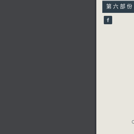
55
第六部份 P
minutes,
10
seconds
90%
C