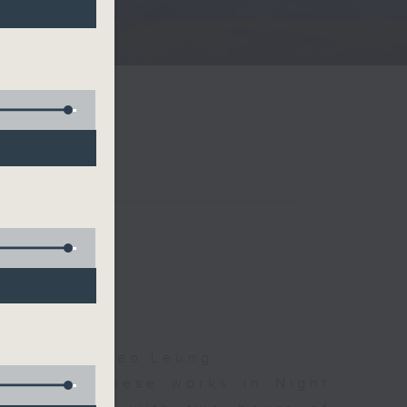
夜細聽
icholls, Cleo Leung
d some Chinese works in Night