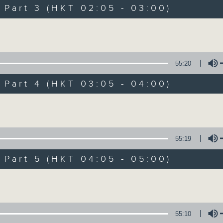
Music. Friday and Saturday nights
art 3 (HKT 02:05 - 03:00)
enjoyable jazz music.
Volume
When you are alone and sleepless, 
always there on Radio 4.
55:20
art 4 (HKT 03:05 - 04:00)
「長夜細聽」節目當然少不了氣質優雅的作
五和週六晚還有兩小時爵士樂。
Volume
如果哪天你不能入睡，別忘了第四台這裡總有
55:19
art 5 (HKT 04:05 - 05:00)
08/08/2026
Volume
Night Music 長夜細聽
0
seconds
00:00
55:10
of
5