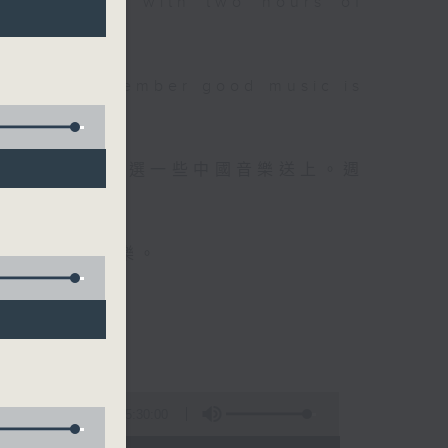
 will begin with two hours of
please remember good music is
品，每晚亦會精選一些中國音樂送上。週
值得細聽的音樂。
5:30:00