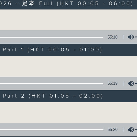
2026 - 足本 Full (HKT 00:05 - 06:00)
Monday - Sunday 星期一至日 12am - 6am
Volume
55:10
art 1 (HKT 00:05 - 01:00)
Night Music 長
Volume
聯絡
所有集數
55:19
art 2 (HKT 01:05 - 02:00)
您喜歡這個節目嗎?
Volume
主持人：Host: Isaac Droscha, Leanne N
You will find many soft pieces an
55:20