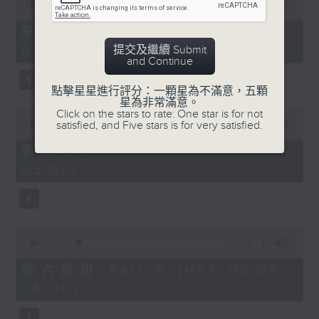
seconds
00:00
55:20
of
55
第四部份 Part 4 (HKT 03:05 -
minutes,
提交及繼續 Submit
04:00)
20
and Continue
seconds
點擊星星進行評分：一顆星為不滿意，五顆
星為非常滿意。
0
Click on the stars to rate: One star is for not
seconds
satisfied, and Five stars is for very satisfied.
00:00
55:20
of
55
第五部份 Part 5 (HKT 04:05 -
minutes,
05:00)
20
seconds
0
seconds
00:00
55:10
of
55
第六部份 Part 6 (HKT 05:05 -
minutes,
06:00)
10
seconds