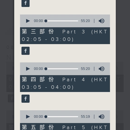
enjoyable jazz music.
更多...
When you are alone and sleepless,
0
seconds
00:00
55:20
please remember good music is
of
最新
LATEST
always there on Radio 4.
55
第三部份 Part 3 (HKT
minutes,
02:05 - 03:00)
20
「長夜細聽」節目當然少不了氣質優雅的作
seconds
08/08/2026
品，每晚亦會精選一些中國音樂送上。週五和
Night Music 長夜細聽
週六晚還有兩小時爵士樂。
0
0
seconds
00:00
5:30:00
seconds
00:00
55:20
如果哪天你不能入睡，別忘了第四台這裡總有
of
of
5
值得細聽的音樂。
55
08/08/2026 - 足本 Full (HKT
第四部份 Part 4 (HKT
hours,
minutes,
00:05 - 06:00)
03:05 - 04:00)
30
20
minutes,
seconds
0
seconds
0
0
seconds
seconds
00:00
55:10
00:00
55:19
of
of
55
55
第五部份 Part 5 (HKT
第一部份 Part 1 (HKT 00:05 -