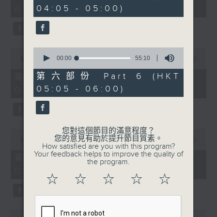
minutes,
minutes,
04:05 - 05:00)
01:00)
10
19
seconds
seconds
0
0
seconds
00:00
55:10
seconds
00:00
55:19
of
of
55
55
第六部份 Part 6 (HKT
第二部份 Part 2 (HKT 01:05 -
minutes,
minutes,
05:05 - 06:00)
02:00)
10
19
seconds
seconds
您對這個節目的滿意程度？
0
您的意見有助於提升節目質素。
seconds
00:00
55:19
How satisfied are you with this program?
of
Your feedback helps to improve the quality of
55
第三部份 Part 3 (HKT 02:05 -
the program.
minutes,
03:00)
19
☆
☆
☆
☆
☆
seconds
0