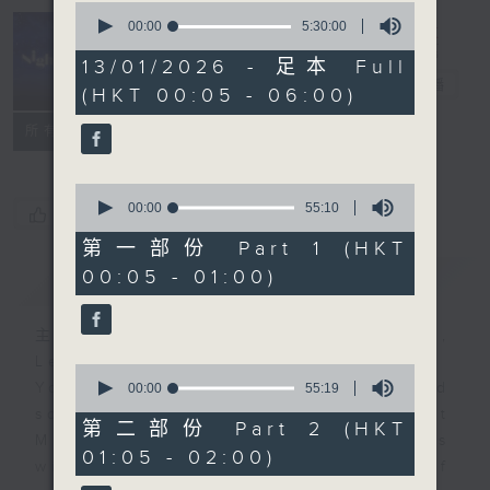
0
seconds
00:00
5:30:00
of
Night Music
5
13/01/2026 - 足本 Full
hours,
長夜細聽
電台直播
(HKT 00:05 - 06:00)
30
minutes,
聯絡
0
所有集數
seconds
0
seconds
00:00
55:10
您喜歡這個節目嗎?
of
55
第一部份 Part 1 (HKT
minutes,
00:05 - 01:00)
簡介
GIST
10
seconds
主持人：Host: Isaac Droscha,
Leanne Nicholls, Cleo Leung
0
You will find many soft pieces and
seconds
00:00
55:19
of
some Chinese works in Night
55
第二部份 Part 2 (HKT
Music. Friday and Saturday nights
minutes,
01:05 - 02:00)
19
will begin with two hours of
seconds