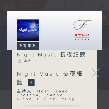
ENG
/
簡
×
全新 RTHK On The Go
取得
一手掌握 RTHK 電台、電視節目
所有集數
Night Music 長夜細聽
聯絡
X
Night Music 長夜細
聽
Monday - Sunday 星期一至日 12am...
主持人：Host: Isaac
Droscha, Leanne
Nicholls, Cleo Leung