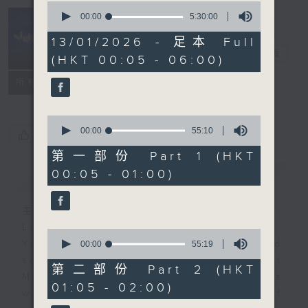
0
seconds
00:00
5:30:00
of
Night Music
5
13/01/2026 - 足本 Full
hours,
長夜細聽
電台直播
(HKT 00:05 - 06:00)
30
minutes,
聯絡
0
所有集數
seconds
0
seconds
00:00
55:10
您喜歡這個節目嗎?
of
55
第一部份 Part 1 (HKT
minutes,
00:05 - 01:00)
簡介
GIST
10
seconds
主持人：Host: Isaac Droscha,
Leanne Nicholls, Cleo Leung
0
You will find many soft pieces and
seconds
00:00
55:19
of
some Chinese works in Night
55
第二部份 Part 2 (HKT
Music. Friday and Saturday nights
minutes,
01:05 - 02:00)
19
will begin with two hours of
seconds