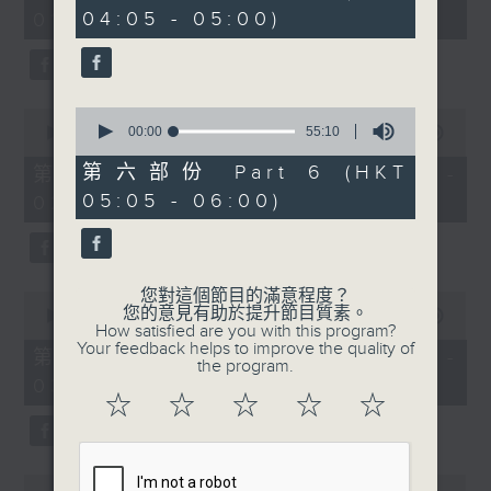
minutes,
minutes,
04:05 - 05:00)
01:00)
0
19
seconds
seconds
0
0
seconds
00:00
55:10
seconds
00:00
55:10
of
of
55
55
第六部份 Part 6 (HKT
第二部份 Part 2 (HKT 01:05 -
minutes,
minutes,
05:05 - 06:00)
02:00)
10
10
seconds
seconds
您對這個節目的滿意程度？
0
您的意見有助於提升節目質素。
seconds
00:00
55:10
How satisfied are you with this program?
of
Your feedback helps to improve the quality of
55
第三部份 Part 3 (HKT 02:05 -
the program.
minutes,
03:00)
10
☆
☆
☆
☆
☆
seconds
0