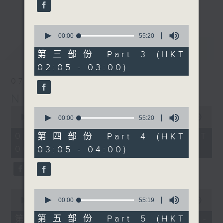
enjoyable jazz music.
更多...
When you are alone and sleepless,
0
seconds
00:00
55:20
please remember good music is
of
最新
LATEST
always there on Radio 4.
55
第三部份 Part 3 (HKT
minutes,
02:05 - 03:00)
20
「長夜細聽」節目當然少不了氣質優雅的作
seconds
07/08/2026
品，每晚亦會精選一些中國音樂送上。週五和
Night Music 長夜細聽
週六晚還有兩小時爵士樂。
0
0
seconds
00:00
5:29:59
seconds
00:00
55:20
如果哪天你不能入睡，別忘了第四台這裡總有
of
of
5
值得細聽的音樂。
55
07/08/2026 - 足本 Full (HKT
第四部份 Part 4 (HKT
hours,
minutes,
00:05 - 06:00)
03:05 - 04:00)
29
20
minutes,
seconds
59
seconds
0
0
seconds
seconds
00:00
55:00
00:00
55:19
of
of
55
55
第五部份 Part 5 (HKT
第一部份 Part 1 (HKT 00:05 -