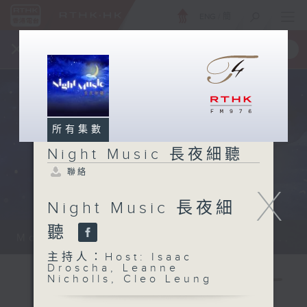
ENG
/
簡
×
全新 RTHK On The Go
取得
一手掌握 RTHK 電台、電視節目
所有集數
Night Music 長夜細聽
聯絡
X
Night Music 長夜細
聽
Monday - Sunday 星期一至日 12am...
主持人：Host: Isaac
Droscha, Leanne
Nicholls, Cleo Leung