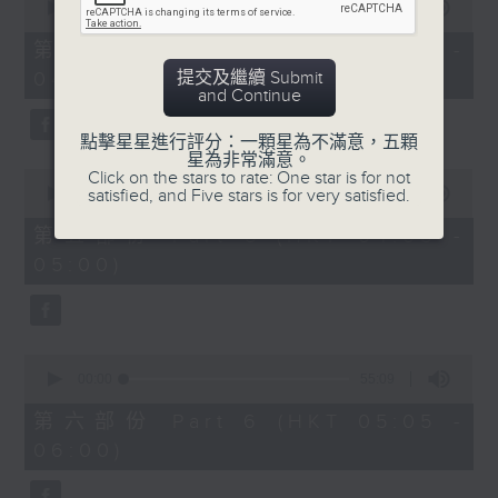
seconds
00:00
55:10
of
55
第四部份 Part 4 (HKT 03:05 -
minutes,
提交及繼續 Submit
04:00)
10
and Continue
seconds
點擊星星進行評分：一顆星為不滿意，五顆
星為非常滿意。
0
Click on the stars to rate: One star is for not
seconds
satisfied, and Five stars is for very satisfied.
00:00
55:09
of
55
第五部份 Part 5 (HKT 04:05 -
minutes,
05:00)
9
seconds
0
seconds
00:00
55:09
of
55
第六部份 Part 6 (HKT 05:05 -
minutes,
06:00)
9
seconds