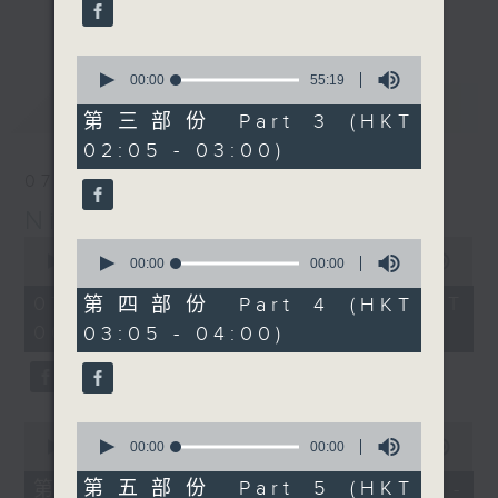
enjoyable jazz music.
更多...
When you are alone and sleepless,
0
seconds
00:00
55:19
please remember good music is
of
最新
LATEST
always there on Radio 4.
55
第三部份 Part 3 (HKT
minutes,
02:05 - 03:00)
19
「長夜細聽」節目當然少不了氣質優雅的作
seconds
07/08/2026
品，每晚亦會精選一些中國音樂送上。週五和
Night Music 長夜細聽
週六晚還有兩小時爵士樂。
0
0
seconds
00:00
5:29:59
seconds
00:00
00:00
如果哪天你不能入睡，別忘了第四台這裡總有
of
of
5
值得細聽的音樂。
0
07/08/2026 - 足本 Full (HKT
第四部份 Part 4 (HKT
hours,
seconds
00:05 - 06:00)
03:05 - 04:00)
29
minutes,
59
seconds
0
0
seconds
seconds
00:00
55:00
00:00
00:00
of
of
55
0
第五部份 Part 5 (HKT
第一部份 Part 1 (HKT 00:05 -