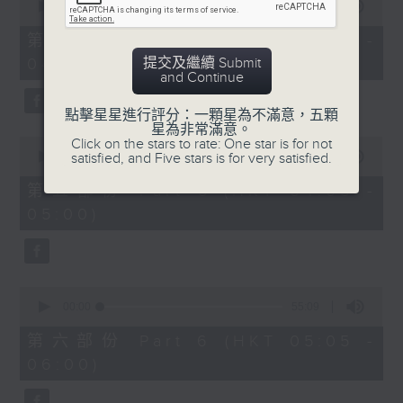
seconds
00:00
55:10
of
55
第四部份 Part 4 (HKT 03:05 -
minutes,
提交及繼續 Submit
04:00)
10
and Continue
seconds
點擊星星進行評分：一顆星為不滿意，五顆
星為非常滿意。
0
Click on the stars to rate: One star is for not
seconds
satisfied, and Five stars is for very satisfied.
00:00
55:09
of
55
第五部份 Part 5 (HKT 04:05 -
minutes,
05:00)
9
seconds
0
seconds
00:00
55:09
of
55
第六部份 Part 6 (HKT 05:05 -
minutes,
06:00)
9
seconds