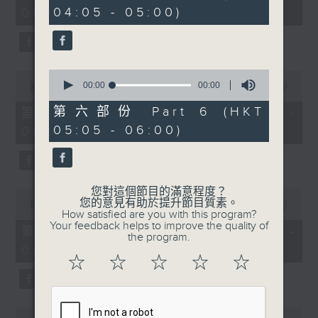
minutes,
seconds
04:05 - 05:00)
01:00)
0
seconds
0
0
seconds
00:00
00:00
seconds
00:00
55:10
of
of
0
55
第六部份 Part 6 (HKT
第二部份 Part 2 (HKT 01:05 -
seconds
minutes,
05:05 - 06:00)
02:00)
10
seconds
您對這個節目的滿意程度？
0
您的意見有助於提升節目質素。
seconds
00:00
55:10
How satisfied are you with this program?
of
Your feedback helps to improve the quality of
55
第三部份 Part 3 (HKT 02:05 -
the program.
minutes,
03:00)
10
☆
☆
☆
☆
☆
seconds
0