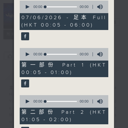
0
seconds
00:00
00:00
of
Night Music
0
07/06/2026 - 足本 Full
seconds
長夜細聽
電台直播
(HKT 00:05 - 06:00)
聯絡
所有集數
0
seconds
00:00
00:00
您喜歡這個節目嗎?
of
0
第一部份 Part 1 (HKT
seconds
00:05 - 01:00)
簡介
GIST
主持人：Host: Ken Rose, Nicola
Hall, Jonathan Douglas
0
You will find many soft pieces and
seconds
00:00
00:00
of
some Chinese works in Night
0
第二部份 Part 2 (HKT
Music. Friday and Saturday nights
seconds
01:05 - 02:00)
will begin with two hours of