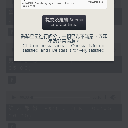
seconds
00:00
55:20
of
55
第四部份 Part 4 (HKT 03:05 -
minutes,
提交及繼續 Submit
04:00)
20
and Continue
seconds
點擊星星進行評分：一顆星為不滿意，五顆
星為非常滿意。
0
Click on the stars to rate: One star is for not
seconds
satisfied, and Five stars is for very satisfied.
00:00
55:20
of
55
第五部份 Part 5 (HKT 04:05 -
minutes,
05:00)
20
seconds
0
seconds
00:00
55:10
of
55
第六部份 Part 6 (HKT 05:05 -
minutes,
06:00)
10
seconds