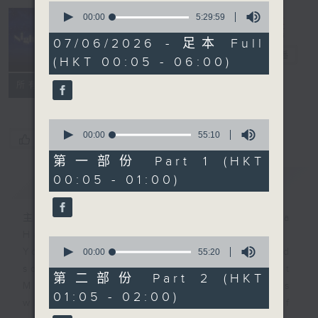
0
seconds
00:00
5:29:59
of
Night Music
5
07/06/2026 - 足本 Full
hours,
長夜細聽
電台直播
(HKT 00:05 - 06:00)
29
minutes,
聯絡
59
所有集數
seconds
0
seconds
00:00
55:10
您喜歡這個節目嗎?
of
55
第一部份 Part 1 (HKT
minutes,
00:05 - 01:00)
簡介
GIST
10
seconds
主持人：Host: Ken Rose, Nicola
Hall, Jonathan Douglas
0
You will find many soft pieces and
seconds
00:00
55:20
of
some Chinese works in Night
55
第二部份 Part 2 (HKT
Music. Friday and Saturday nights
minutes,
01:05 - 02:00)
20
will begin with two hours of
seconds