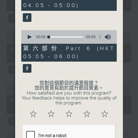
minutes,
minutes,
04:05 - 05:00)
01:00)
10
19
seconds
seconds
0
0
seconds
00:00
55:09
seconds
00:00
55:19
of
of
55
55
第六部份 Part 6 (HKT
第二部份 Part 2 (HKT 01:05 -
minutes,
minutes,
05:05 - 06:00)
02:00)
9
19
seconds
seconds
您對這個節目的滿意程度？
0
您的意見有助於提升節目質素。
seconds
00:00
55:19
How satisfied are you with this program?
of
Your feedback helps to improve the quality of
55
第三部份 Part 3 (HKT 02:05 -
the program.
minutes,
03:00)
19
☆
☆
☆
☆
☆
seconds
0