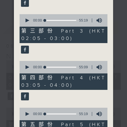
enjoyable jazz music.
更多...
When you are alone and sleepless,
0
seconds
00:00
55:19
please remember good music is
of
最新
LATEST
always there on Radio 4.
55
第三部份 Part 3 (HKT
minutes,
02:05 - 03:00)
19
「長夜細聽」節目當然少不了氣質優雅的作
seconds
08/08/2026
品，每晚亦會精選一些中國音樂送上。週五和
Night Music 長夜細聽
週六晚還有兩小時爵士樂。
0
0
seconds
00:00
5:30:00
seconds
00:00
55:09
如果哪天你不能入睡，別忘了第四台這裡總有
of
of
5
值得細聽的音樂。
55
08/08/2026 - 足本 Full (HKT
第四部份 Part 4 (HKT
hours,
minutes,
00:05 - 06:00)
03:05 - 04:00)
30
9
minutes,
seconds
0
seconds
0
0
seconds
seconds
00:00
55:10
00:00
55:19
of
of
55
55
第五部份 Part 5 (HKT
第一部份 Part 1 (HKT 00:05 -