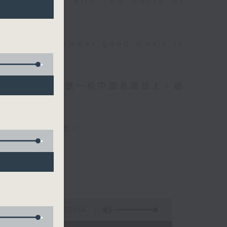
 will begin with two hours of
please remember good music is
品，每晚亦會精選一些中國音樂送上。週
值得細聽的音樂。
5:29:59