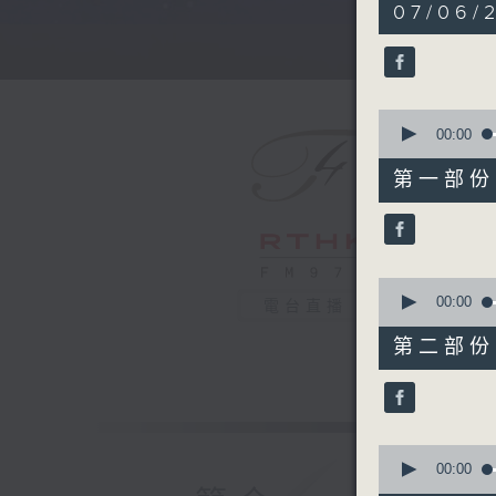
5
07/06/
hours,
29
minutes,
59
seconds
90%
0
seconds
00:00
of
55
第一部份 P
minutes,
10
seconds
90%
0
seconds
00:00
電台直播
of
55
第二部份 P
minutes,
20
seconds
90%
0
seconds
00:00
of