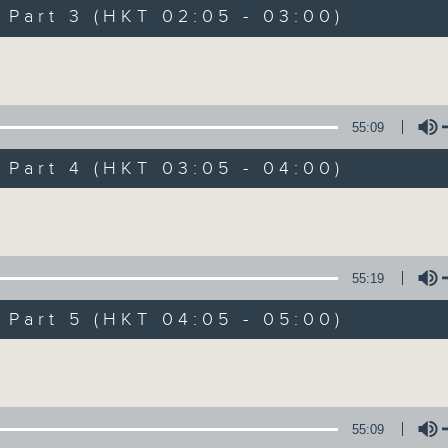
Music. Friday and Saturday nights
art 3 (HKT 02:05 - 03:00)
enjoyable jazz music.
Volume
When you are alone and sleepless, 
always there on Radio 4.
55:09
art 4 (HKT 03:05 - 04:00)
「長夜細聽」節目當然少不了氣質優雅的作
五和週六晚還有兩小時爵士樂。
Volume
如果哪天你不能入睡，別忘了第四台這裡總有
55:19
art 5 (HKT 04:05 - 05:00)
06/08/2026
Volume
Night Music 長夜細聽
0
seconds
00:00
55:09
of
5