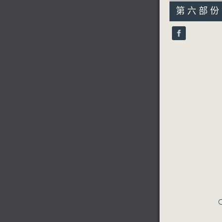
55
第六部份 P
minutes,
9
seconds
90%
C