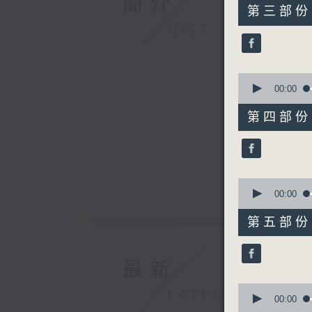
簡介
55
第三部份 P
minutes,
GIST
19
seconds
90%
0
seconds
00:00
of
55
第四部份 P
minutes,
9
seconds
90%
0
seconds
00:00
of
55
第五部份 P
minutes,
19
seconds
90%
最新
0
LATEST
seconds
00:00
of