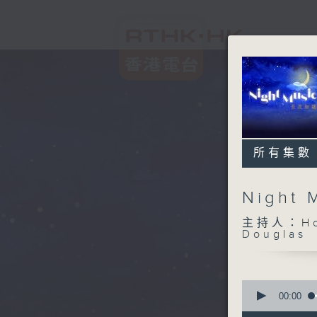
所有集數
Night
主持人：Host
Douglas
0
seconds
00:00
of