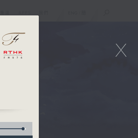
重溫
APPS
我們
ENG
/
簡
X