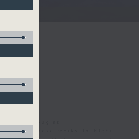
夜細聽
Jonathan Douglas
d some Chinese works in Night