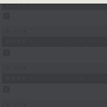
55
第三部份 Part 3 (HKT 02:05 - 03:00
minutes,
9
seconds
Volume
90%
0
seconds
00:00
of
55
第四部份 Part 4 (HKT 03:05 - 04:00
minutes,
9
seconds
Volume
90%
0
seconds
00:00
of
55
第五部份 Part 5 (HKT 04:05 - 05:00
minutes,
9
seconds
Volume
90%
0
seconds
00:00