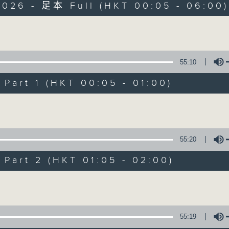
2026 - 足本 Full (HKT 00:05 - 06:00)
Monday - Sunday 星期一至日 12am - 6am
Volume
55:10
art 1 (HKT 00:05 - 01:00)
Night Music 長
Volume
聯絡
所有集數
55:20
art 2 (HKT 01:05 - 02:00)
您喜歡這個節目嗎?
Volume
主持人：Host: Ken Rose, Nicola Hall, 
You will find many soft pieces an
55:19