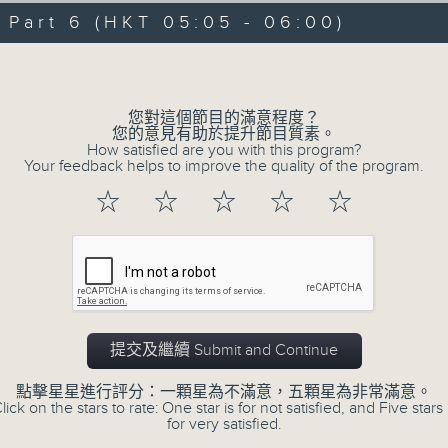
06/08/2026 - 足本 Full (HKT 00:05
hours,
art 6 (HKT 05:05 - 06:00)
29
minutes,
Volume
59
seconds
Volume
90%
0
您對這個節目的滿意程度？
seconds
00:00
您的意見有助於提升節目質素。
of
How satisfied are you with this program?
55
第一部份 Part 1 (HKT 00:05 - 01:00
Your feedback helps to improve the quality of the program.
minutes,
10
☆
☆
☆
☆
☆
seconds
Volume
90%
0
seconds
00:00
of
55
第二部份 Part 2 (HKT 01:05 - 02:00
minutes,
19
提交及繼續 Submit and Continue
seconds
Volume
90%
點擊星星進行評分：一顆星為不滿意，五顆星為非常滿意。
lick on the stars to rate: One star is for not satisfied, and Five stars 
0
for very satisfied.
seconds
00:00
of