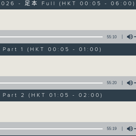
2026 - 足本 Full (HKT 00:05 - 06:00)
Monday - Sunday 星期一至日 12am - 6am
Volume
55:10
art 1 (HKT 00:05 - 01:00)
Night Music 長
Volume
聯絡
所有集數
55:20
art 2 (HKT 01:05 - 02:00)
您喜歡這個節目嗎?
Volume
主持人：Host: Ken Rose, Nicola Hall, 
You will find many soft pieces an
55:19