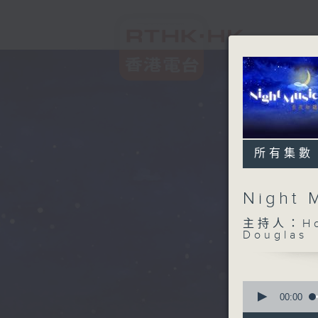
所有集數
Night
主持人：Host
Douglas
0
seconds
00:00
of