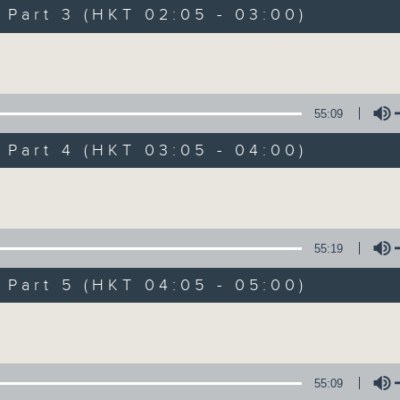
Music. Friday and Saturday nights
art 3 (HKT 02:05 - 03:00)
enjoyable jazz music.
Volume
When you are alone and sleepless, 
always there on Radio 4.
55:09
art 4 (HKT 03:05 - 04:00)
「長夜細聽」節目當然少不了氣質優雅的作
五和週六晚還有兩小時爵士樂。
Volume
如果哪天你不能入睡，別忘了第四台這裡總有
55:19
art 5 (HKT 04:05 - 05:00)
08/08/2026
Volume
Night Music 長夜細聽
0
seconds
00:00
55:09
of
5