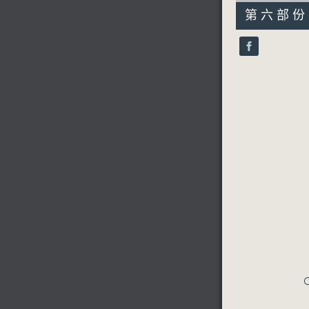
55
第六部份 P
minutes,
9
seconds
90%
C