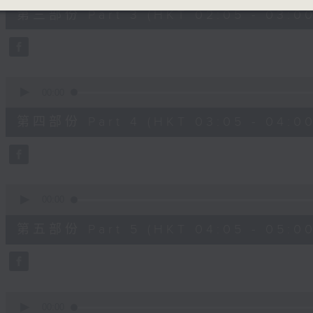
55
第三部份 Part 3 (HKT 02:05 - 03:00
minutes,
19
seconds
Volume
90%
0
seconds
00:00
of
55
第四部份 Part 4 (HKT 03:05 - 04:00
minutes,
20
seconds
Volume
90%
0
seconds
00:00
of
55
第五部份 Part 5 (HKT 04:05 - 05:00
minutes,
20
seconds
Volume
90%
0
seconds
00:00