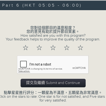
08/08/2026 - 足本 Full (HKT 00:05
hours,
art 6 (HKT 05:05 - 06:00)
30
minutes,
Volume
0
seconds
Volume
90%
0
您對這個節目的滿意程度？
seconds
00:00
您的意見有助於提升節目質素。
of
How satisfied are you with this program?
55
第一部份 Part 1 (HKT 00:05 - 01:00
Your feedback helps to improve the quality of the program.
minutes,
10
☆
☆
☆
☆
☆
seconds
Volume
90%
0
seconds
00:00
of
55
第二部份 Part 2 (HKT 01:05 - 02:00
minutes,
19
提交及繼續 Submit and Continue
seconds
Volume
90%
點擊星星進行評分：一顆星為不滿意，五顆星為非常滿意。
lick on the stars to rate: One star is for not satisfied, and Five stars 
0
for very satisfied.
seconds
00:00
of