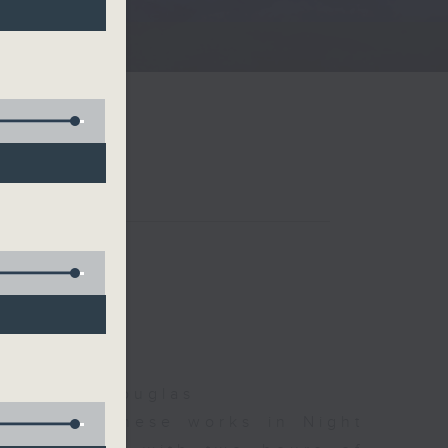
夜細聽
Jonathan Douglas
d some Chinese works in Night