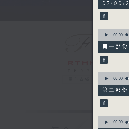
5
07/06/
hours,
29
minutes,
59
seconds
90%
0
seconds
00:00
of
55
第一部份 P
minutes,
10
seconds
90%
0
seconds
00:00
電台直播
of
55
第二部份 P
minutes,
20
seconds
90%
0
seconds
00:00
of