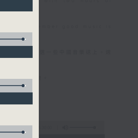
 will begin with two hours of
please remember good music is
品，每晚亦會精選一些中國音樂送上。週
值得細聽的音樂。
5:30:00