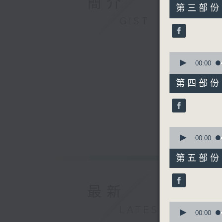
簡介
55
第三部份 P
minutes,
GIST
19
seconds
90%
0
seconds
00:00
of
55
第四部份 P
minutes,
9
seconds
90%
0
seconds
00:00
of
55
第五部份 P
minutes,
19
seconds
90%
最新
0
LATEST
seconds
00:00
of