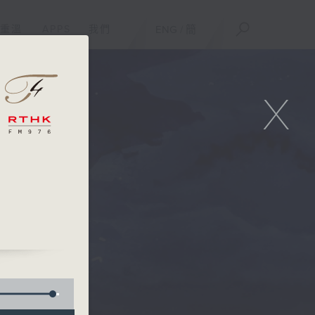
重溫
APPS
我們
ENG
/
簡
X