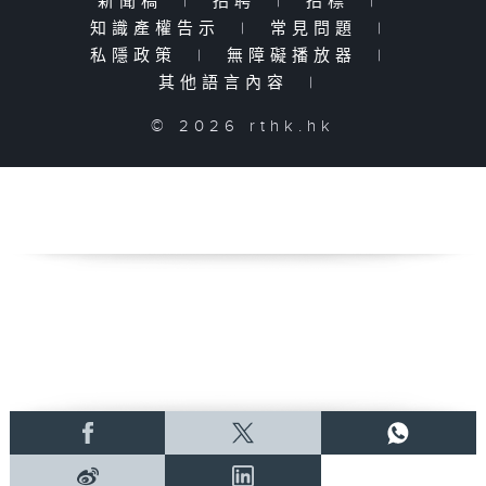
新聞稿
|
招聘
|
招標
|
知識產權告示
|
常見問題
|
私隱政策
|
無障礙播放器
|
其他語言內容
|
© 2026 rthk.hk