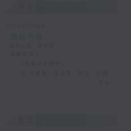
預告
UPCOMING
07/08/2026
節目內容
節目主持：黃可柔
播放曲目：
1. 「西廂記之賴柬」
由 白慶賢、王戈丹、梅芬 主唱
更多...
2. 「賣春愁」
由 白楊 主唱
重溫
CATCHUP
3. 「風流大俠」