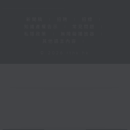
新聞稿
|
招聘
|
招標
|
知識產權告示
|
常見問題
|
私隱政策
|
無障礙播放器
|
其他語言內容
|
© 2026 rthk.hk