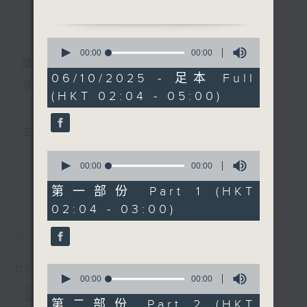
簡介
GIST
2. 「漢宮秋月」
0
由 任劍輝、羅艷卿、林家
seconds
00:00
00:00
播 出 時 間 ：
of
聲 主唱
0
06/10/2025 - 足本 Full
seconds
星 期 一 至 六 ： 凌 晨 二 時 至 五 時
(HKT 02:04 - 05:00)
3. 「秋月琵琶」
由 黃少梅、林錦屏 主唱
主 持 ： 丁家湘、李偉圖、黃可柔、林司敏
4. 「風月奇緣」
0
由 尹光、李淑勤 主唱
seconds
00:00
00:00
更多...
香港電台第五台由2014年7月28日凌晨二時開始，推出
of
0
第一部份 Part 1 (HKT
5. 「西廂待月」
seconds
每週6天，逢星期一至六凌晨二時至五時的粵曲節目，
02:04 - 03:00)
由 鍾雲山 主唱
最新
務求令每一個晚上越夜「粤」精彩。
LATEST
0
06/08/2026
seconds
00:00
00:00
of
節目內容
0
第二部份 Part 2 (HKT