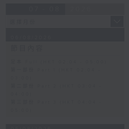
由 靳永棠、梁玉卿 主唱
07 - 08
2026
4. 「人隔萬重山」
由 張惠芳、胡美倫 主唱
06/08/2026
節目內容
5. 「橫財就手」
由 何大傻、小飛紅 主唱
足本 Full (HKT 02:04 - 05:00)
第一部份 Part 1 (HKT 02:04 -
6. 「花木蘭之柳營步月」
03:00)
由 梁耀安、何萍 主唱
第二部份 Part 2 (HKT 03:04 -
04:00)
第三部份 Part 3 (HKT 04:04 -
7. 「腸斷大江東」
05:00)
由 劉鳳 主唱
05/08/2026