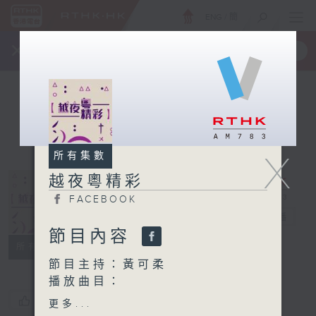
ENG
/
簡
×
全新 RTHK On The Go
取得
一手掌握 RTHK 電台、電視節目
X
所有集數
越夜粵精彩
FACEBOOK
越夜粵精彩
電台直播
節目內容
FACEBOOK
所有集數
節目主持：黃可柔
播放曲目：
1. 「七星伴月」
您喜歡這個節目嗎?
更多...
由 何非凡 主唱