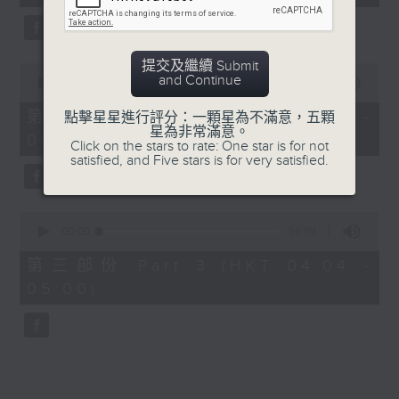
seconds
由 鄧碧雲、李香琴 主唱
提交及繼續 Submit
0
5. 「金葉菊之夢會梅花澗」
and Continue
seconds
00:00
56:19
of
由 龍貫天、李鳳 主唱
56
第二部份 Part 2 (HKT 03:04 -
點擊星星進行評分：一顆星為不滿意，五顆
minutes,
星為非常滿意。
04:00)
19
Click on the stars to rate: One star is for not
seconds
satisfied, and Five stars is for very satisfied.
0
seconds
00:00
56:09
of
56
第三部份 Part 3 (HKT 04:04 -
minutes,
05:00)
9
seconds