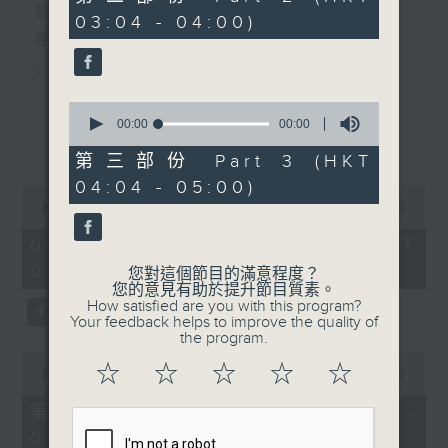
seconds
節目主持：丁家湘
03:04 - 04:00)
播放曲目：
1. 「唐伯虎追舟」
由 新馬師曾、南紅 主唱
0
seconds
00:00
00:00
更多...
of
0
第三部份 Part 3 (HKT
2. 「光緒皇夜祭珍妃之私探」
seconds
04:04 - 05:00)
0
由 文千歲、梁少芯、李艷冰、白鳳
seconds
00:00
2:47:59
of
英、賽麒麟、伍卓忠 主唱
2
06/08/2026 - 足本 Full (HKT
hours,
02:04 - 05:00)
47
您對這個節目的滿意程度？
minutes,
您的意見有助於提升節目質素。
59
3. 「情牽四大美人之西施劫後情」
How satisfied are you with this program?
seconds
Your feedback helps to improve the quality of
由 黎駿聲、張美峯 主唱
the program.
0
☆
☆
☆
☆
☆
seconds
00:00
56:10
of
4. 「鬼才倫文敘之賣菜逢艷婢、退婚結
56
第一部份 Part 1 (HKT 02:04 -
minutes,
良緣、金馬玉堂客、扮美試新娘」
03:00)
10