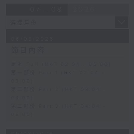
由 靳永棠、梁玉卿 主唱
07 - 08
2026
4. 「人隔萬重山」
由 張惠芳、胡美倫 主唱
06/08/2026
節目內容
5. 「橫財就手」
由 何大傻、小飛紅 主唱
足本 Full (HKT 02:04 - 05:00)
第一部份 Part 1 (HKT 02:04 -
6. 「花木蘭之柳營步月」
03:00)
由 梁耀安、何萍 主唱
第二部份 Part 2 (HKT 03:04 -
04:00)
第三部份 Part 3 (HKT 04:04 -
7. 「腸斷大江東」
05:00)
由 劉鳳 主唱
05/08/2026