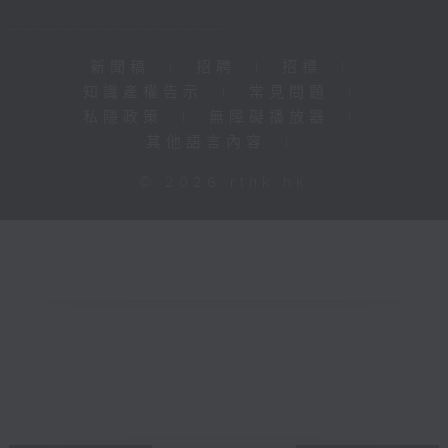
新聞稿
|
招聘
|
招標
|
知識產權告示
|
常見問題
|
私隱政策
|
無障礙播放器
|
其他語言內容
|
© 2026 rthk.hk