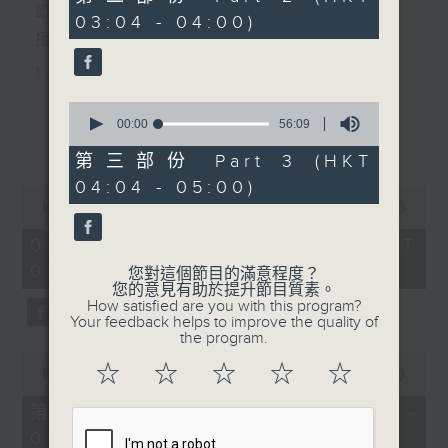
minutes,
節目主持：丁家湘
03:04 - 04:00)
10
seconds
播放曲目：
1. 「唐伯虎追舟」
由 新馬師曾、南紅 主唱
0
seconds
00:00
56:09
更多...
of
56
第三部份 Part 3 (HKT
2. 「光緒皇夜祭珍妃之私探」
minutes,
04:04 - 05:00)
9
0
seconds
由 文千歲、梁少芯、李艷冰、白鳳
seconds
00:00
2:47:59
of
英、賽麒麟、伍卓忠 主唱
2
06/08/2026 - 足本 Full (HKT
hours,
02:04 - 05:00)
47
您對這個節目的滿意程度？
minutes,
您的意見有助於提升節目質素。
59
3. 「情牽四大美人之西施劫後情」
How satisfied are you with this program?
seconds
Your feedback helps to improve the quality of
由 黎駿聲、張美峯 主唱
the program.
0
☆
☆
☆
☆
☆
seconds
00:00
56:10
of
4. 「鬼才倫文敘之賣菜逢艷婢、退婚結
56
第一部份 Part 1 (HKT 02:04 -
minutes,
良緣、金馬玉堂客、扮美試新娘」
03:00)
10