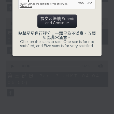
seconds
由 鄧碧雲、李香琴 主唱
提交及繼續 Submit
0
5. 「金葉菊之夢會梅花澗」
and Continue
seconds
00:00
56:19
of
由 龍貫天、李鳳 主唱
56
第二部份 Part 2 (HKT 03:04 -
點擊星星進行評分：一顆星為不滿意，五顆
minutes,
星為非常滿意。
04:00)
19
Click on the stars to rate: One star is for not
seconds
satisfied, and Five stars is for very satisfied.
0
seconds
00:00
56:09
of
56
第三部份 Part 3 (HKT 04:04 -
minutes,
05:00)
9
seconds