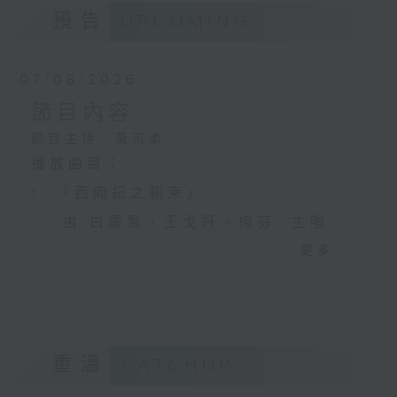
預告
UPCOMING
07/08/2026
節目內容
節目主持：黃可柔
播放曲目：
1. 「西廂記之賴柬」
由 白慶賢、王戈丹、梅芬 主唱
更多...
2. 「賣春愁」
由 白楊 主唱
重溫
CATCHUP
3. 「風流大俠」