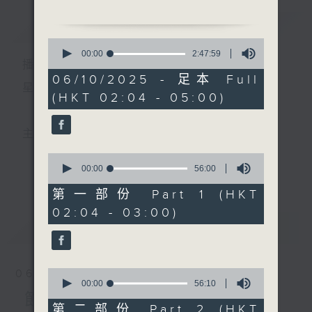
簡介
GIST
2. 「漢宮秋月」
0
由 任劍輝、羅艷卿、林家
seconds
00:00
2:47:59
播 出 時 間 ：
of
聲 主唱
2
06/10/2025 - 足本 Full
hours,
星 期 一 至 六 ： 凌 晨 二 時 至 五 時
(HKT 02:04 - 05:00)
47
3. 「秋月琵琶」
minutes,
由 黃少梅、林錦屏 主唱
59
seconds
主 持 ： 丁家湘、李偉圖、黃可柔、林司敏
4. 「風月奇緣」
0
由 尹光、李淑勤 主唱
seconds
00:00
56:00
更多...
香港電台第五台由2014年7月28日凌晨二時開始，推出
of
56
第一部份 Part 1 (HKT
5. 「西廂待月」
minutes,
每週6天，逢星期一至六凌晨二時至五時的粵曲節目，
02:04 - 03:00)
0
由 鍾雲山 主唱
seconds
最新
務求令每一個晚上越夜「粤」精彩。
LATEST
0
06/08/2026
seconds
00:00
56:10
of
節目內容
56
第二部份 Part 2 (HKT