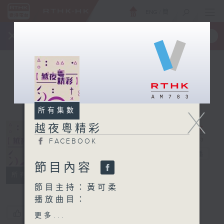
ENG
/
簡
×
全新 RTHK On The Go
取得
一手掌握 RTHK 電台、電視節目
X
所有集數
越夜粵精彩
FACEBOOK
越夜粵精彩
電台直播
節目內容
FACEBOOK
所有集數
節目主持：黃可柔
播放曲目：
1. 「七星伴月」
您喜歡這個節目嗎?
更多...
由 何非凡 主唱