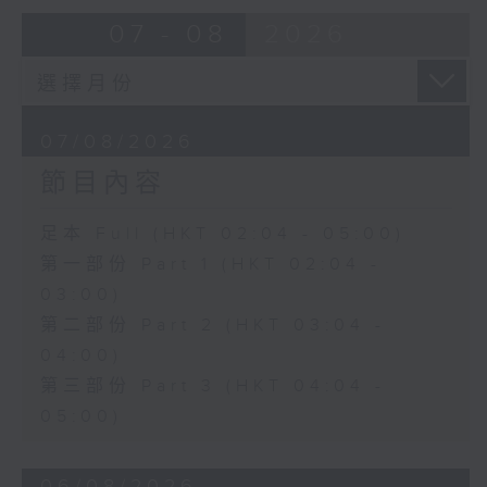
由 蓋鳴暉、尹飛燕 主唱
07 - 08
2026
4. 「火海君臣」
由 龍貫天、丁凡 主唱
07/08/2026
節目內容
5. 「鸞飄鳳更飄」
由 黃一鳴、盧筱萍 主唱
足本 Full (HKT 02:04 - 05:00)
第一部份 Part 1 (HKT 02:04 -
6. 「花落始逢君」
03:00)
由 張月兒、伍木蘭 主唱
第二部份 Part 2 (HKT 03:04 -
04:00)
第三部份 Part 3 (HKT 04:04 -
05:00)
06/08/2026