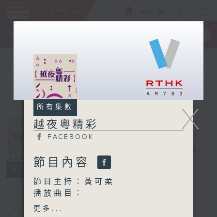
ENG
/
簡
×
全新 RTHK On The Go
取得
一手掌握 RTHK 電台、電視節目
X
所有集數
越夜粵精彩
FACEBOOK
越夜粵精彩
電台直播
節目內容
FACEBOOK
所有集數
節目主持：黃可柔
播放曲目：
1. 「七星伴月」
您喜歡這個節目嗎?
更多...
由 何非凡 主唱