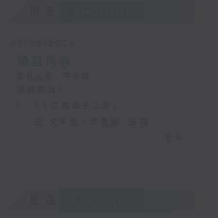
預告
UPCOMING
08/08/2026
節目內容
節目主持：李偉圖
播放曲目：
1. 「十二欄桿十二釵」
由 文千歲、李寶瑩 主唱
更多...
2. 「春暖花開醉杏樓」
由 黃麗冰 主唱
重溫
CATCHUP
3. 「怡紅公子祭瀟湘之葬花」