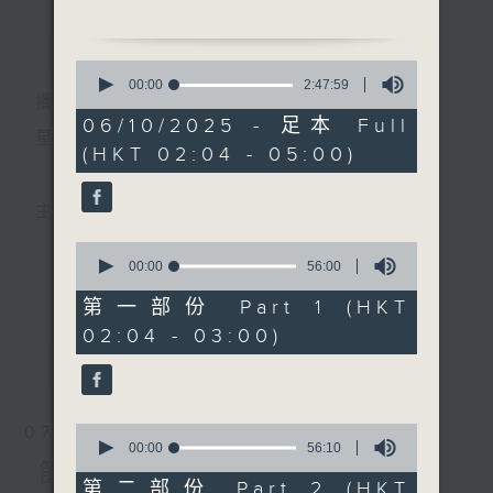
簡介
GIST
2. 「漢宮秋月」
0
由 任劍輝、羅艷卿、林家
seconds
00:00
2:47:59
播 出 時 間 ：
of
聲 主唱
2
06/10/2025 - 足本 Full
hours,
星 期 一 至 六 ： 凌 晨 二 時 至 五 時
(HKT 02:04 - 05:00)
47
3. 「秋月琵琶」
minutes,
由 黃少梅、林錦屏 主唱
59
seconds
主 持 ： 丁家湘、李偉圖、黃可柔、林司敏
4. 「風月奇緣」
0
由 尹光、李淑勤 主唱
seconds
00:00
56:00
更多...
香港電台第五台由2014年7月28日凌晨二時開始，推出
of
56
第一部份 Part 1 (HKT
5. 「西廂待月」
minutes,
每週6天，逢星期一至六凌晨二時至五時的粵曲節目，
02:04 - 03:00)
0
由 鍾雲山 主唱
seconds
最新
務求令每一個晚上越夜「粤」精彩。
LATEST
0
07/08/2026
seconds
00:00
56:10
of
節目內容
56
第二部份 Part 2 (HKT