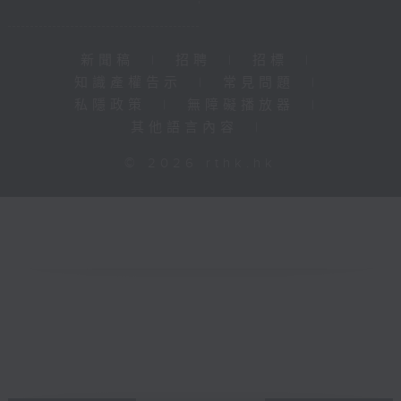
新聞稿
|
招聘
|
招標
|
知識產權告示
|
常見問題
|
私隱政策
|
無障礙播放器
|
其他語言內容
|
© 2026 rthk.hk