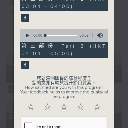
minutes,
節目主持：黃可柔
03:04 - 04:00)
10
seconds
播放曲目：
1. 「西廂記之賴柬」
由 白慶賢、王戈丹、梅芬 主唱
0
seconds
00:00
56:09
更多...
of
56
第三部份 Part 3 (HKT
2. 「賣春愁」
minutes,
04:04 - 05:00)
9
0
seconds
由 白楊 主唱
seconds
00:00
2:48:00
of
2
07/08/2026 - 足本 Full (HKT
hours,
02:04 - 05:00)
3. 「風流大俠」
48
您對這個節目的滿意程度？
minutes,
您的意見有助於提升節目質素。
0
由 靳永棠、梁玉卿 主唱
How satisfied are you with this program?
seconds
Your feedback helps to improve the quality of
the program.
0
4. 「人隔萬重山」
☆
☆
☆
☆
☆
seconds
00:00
56:10
of
由 張惠芳、胡美倫 主唱
56
第一部份 Part 1 (HKT 02:04 -
minutes,
03:00)
10