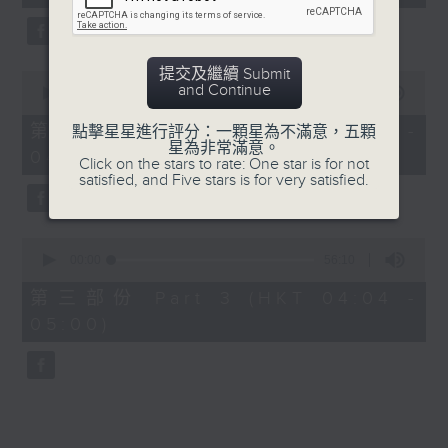
seconds
5. 「橫財就手」
由 何大傻、小飛紅 主唱
提交及繼續 Submit
0
and Continue
seconds
00:00
56:19
of
6. 「花木蘭之柳營步月」
56
第二部份 Part 2 (HKT 03:04 -
點擊星星進行評分：一顆星為不滿意，五顆
minutes,
星為非常滿意。
由 梁耀安、何萍 主唱
04:00)
19
Click on the stars to rate: One star is for not
seconds
satisfied, and Five stars is for very satisfied.
7. 「腸斷大江東」
0
由 劉鳳 主唱
seconds
00:00
56:10
of
56
第三部份 Part 3 (HKT 04:04 -
minutes,
05:00)
10
seconds