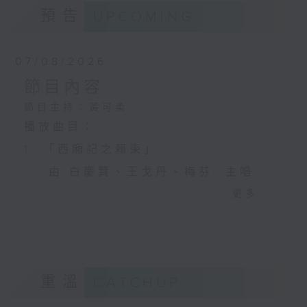
預告
UPCOMING
07/08/2026
節目內容
節目主持：黃可柔
播放曲目：
1. 「西廂記之賴柬」
由 白慶賢、王戈丹、梅芬 主唱
更多...
2. 「賣春愁」
由 白楊 主唱
重溫
CATCHUP
3. 「風流大俠」