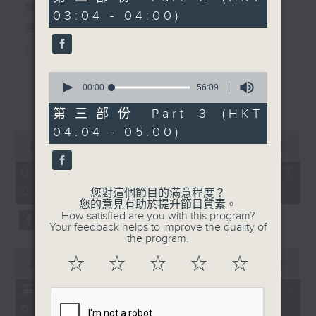
minutes,
節目主持：丁家湘
03:04 - 04:00)
10
seconds
播放曲目：
1. 「唐伯虎追舟」
由 新馬師曾、南紅 主唱
0
seconds
00:00
56:09
更多...
of
56
第三部份 Part 3 (HKT
2. 「光緒皇夜祭珍妃之私探」
minutes,
04:04 - 05:00)
9
0
seconds
由 文千歲、梁少芯、李艷冰、白鳳
seconds
00:00
2:47:59
of
英、賽麒麟、伍卓忠 主唱
2
06/08/2026 - 足本 Full (HKT
hours,
02:04 - 05:00)
47
您對這個節目的滿意程度？
minutes,
您的意見有助於提升節目質素。
59
3. 「情牽四大美人之西施劫後情」
How satisfied are you with this program?
seconds
Your feedback helps to improve the quality of
由 黎駿聲、張美峯 主唱
the program.
0
☆
☆
☆
☆
☆
seconds
00:00
56:10
of
4. 「鬼才倫文敘之賣菜逢艷婢、退婚結
56
第一部份 Part 1 (HKT 02:04 -
minutes,
良緣、金馬玉堂客、扮美試新娘」
03:00)
10