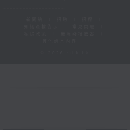
新聞稿
|
招聘
|
招標
|
知識產權告示
|
常見問題
|
私隱政策
|
無障礙播放器
|
其他語言內容
|
© 2026 rthk.hk