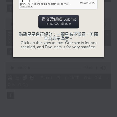
seconds
由 鄧碧雲、李香琴 主唱
提交及繼續 Submit
0
5. 「金葉菊之夢會梅花澗」
and Continue
seconds
00:00
56:19
of
由 龍貫天、李鳳 主唱
56
第二部份 Part 2 (HKT 03:04 -
點擊星星進行評分：一顆星為不滿意，五顆
minutes,
星為非常滿意。
04:00)
19
Click on the stars to rate: One star is for not
seconds
satisfied, and Five stars is for very satisfied.
0
seconds
00:00
56:09
of
56
第三部份 Part 3 (HKT 04:04 -
minutes,
05:00)
9
seconds