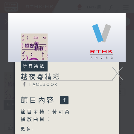
ENG
/
簡
×
全新 RTHK On The Go
取得
一手掌握 RTHK 電台、電視節目
X
所有集數
越夜粵精彩
FACEBOOK
越夜粵精彩
電台直播
節目內容
FACEBOOK
所有集數
節目主持：黃可柔
播放曲目：
1. 「七星伴月」
您喜歡這個節目嗎?
更多...
由 何非凡 主唱