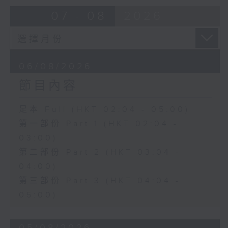
由 靳永棠、梁玉卿 主唱
07 - 08
2026
4. 「人隔萬重山」
由 張惠芳、胡美倫 主唱
06/08/2026
節目內容
5. 「橫財就手」
由 何大傻、小飛紅 主唱
足本 Full (HKT 02:04 - 05:00)
第一部份 Part 1 (HKT 02:04 -
6. 「花木蘭之柳營步月」
03:00)
由 梁耀安、何萍 主唱
第二部份 Part 2 (HKT 03:04 -
04:00)
第三部份 Part 3 (HKT 04:04 -
7. 「腸斷大江東」
05:00)
由 劉鳳 主唱
05/08/2026