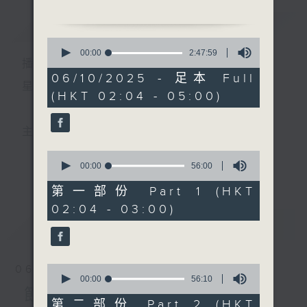
簡介
GIST
2. 「漢宮秋月」
0
由 任劍輝、羅艷卿、林家
seconds
00:00
2:47:59
播 出 時 間 ：
of
聲 主唱
2
06/10/2025 - 足本 Full
hours,
星 期 一 至 六 ： 凌 晨 二 時 至 五 時
(HKT 02:04 - 05:00)
47
3. 「秋月琵琶」
minutes,
由 黃少梅、林錦屏 主唱
59
seconds
主 持 ： 丁家湘、李偉圖、黃可柔、林司敏
4. 「風月奇緣」
0
由 尹光、李淑勤 主唱
seconds
00:00
56:00
更多...
香港電台第五台由2014年7月28日凌晨二時開始，推出
of
56
第一部份 Part 1 (HKT
5. 「西廂待月」
minutes,
每週6天，逢星期一至六凌晨二時至五時的粵曲節目，
02:04 - 03:00)
0
由 鍾雲山 主唱
seconds
最新
務求令每一個晚上越夜「粤」精彩。
LATEST
0
06/08/2026
seconds
00:00
56:10
of
節目內容
56
第二部份 Part 2 (HKT