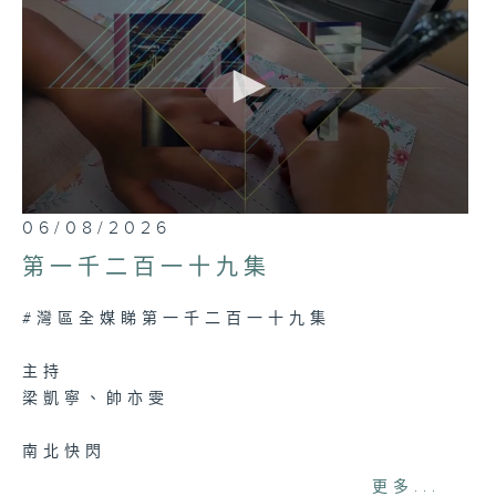
0
06/08/2026
seconds
of
第一千二百一十九集
26
minutes,
7
#灣區全媒睇第一千二百一十九集
seconds
主持
梁凱寧、帥亦雯
南北快閃
澳門：「粵澳養老通+」便利在粵收取澳門社保
更多...