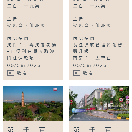
山東東營：一池碧水入畫來
二百一十九集
二百一十八集
主持
主持
Tag:
內地
,
民生
,
灣區全媒睇
,
香港
,
大灣區
梁凱寧、帥亦雯
梁凱寧、帥亦雯
南北快閃
南北快閃
澳門：「粵澳養老通
長江通航管理體系智
+」便利在粵收取澳
慧升級
門社保款項
南京：「太空西...
...
06/08/2026
05/08/2026
收看
收看
第一千二百一
第一千二百一