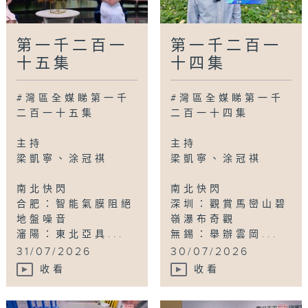
第一千二百一
第一千二百一
十五集
十四集
#灣區全媒睇第一千
#灣區全媒睇第一千
二百一十五集
二百一十四集
主持
主持
梁凱寧、涂冠祺
梁凱寧、涂冠祺
南北快閃
南北快閃
合肥：智能氣膜阻絕
深圳：觀賞馬巒山碧
地盤噪音
嶺瀑布奇觀
瀋陽：東北亞具...
無錫：舉辦雲岡...
31/07/2026
30/07/2026
收看
收看