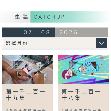
款項
中山：口岸首批非洲建交國零關稅貨物過關
梅州：國家級非遺「嶺南陳氏針法」進駐梅州
重溫
CATCHUP
蘇州：蘆墟設計島啟用老廠房變身美學空間
杭州：香港電影展映在杭開幕展現港片新貌
07 - 08
2026
廣為人知
廣州：本土機器人智創灣區新生態
廣州：廣州落地城市級衛生健康AI支撐平台
廣州：兩公園入選「美麗中國打卡點」
灣區新里程
武漢：機器人當「家務管家」初體驗
清遠：學校設立「心靈郵筒」學生用書信傾訴成
長心事
第一千二百一
第一千二百一
肇慶：精修微改老舊街巷提升城市面貌
香港：首間小學引入國際中文標準課程
十九集
十八集
鳥瞰神州
#灣區全媒睇第一千
#灣區全媒睇第一千