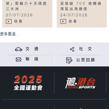
號」郵輪六十天環遊
貨值破 700 億暢通
三大洲
灣區出海通道
...
...
27/07/2026
24/07/2026
收看
收看
更多重溫 ...
交 通
社 交
聯 絡
公眾回饋