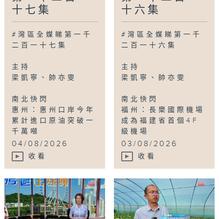
十七集
十六集
#灣區全媒睇第一千
#灣區全媒睇第一千
二百一十七集
二百一十六集
主持
主持
梁凱寧、帥亦雯
梁凱寧、帥亦雯
南北快閃
南北快閃
惠州：惠州口岸今年
福州：長樂國際機場
累計進口原油突破一
成為福建省首個4F
千萬噸
級機場
...
...
04/08/2026
03/08/2026
收看
收看