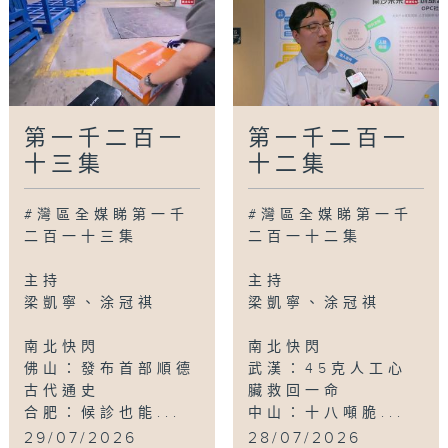
第一千二百一
第一千二百一
十三集
十二集
#灣區全媒睇第一千
#灣區全媒睇第一千
二百一十三集
二百一十二集
主持
主持
梁凱寧、涂冠祺
梁凱寧、涂冠祺
南北快閃
南北快閃
佛山：發布首部順德
武漢：45克人工心
古代通史
臟救回一命
合肥：候診也能...
中山：十八噸脆...
29/07/2026
28/07/2026