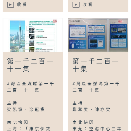
收看
收看
第一千二百一
第一千二百一
十一集
十集
#灣區全媒睇第一千
#灣區全媒睇第一千
二百一十一集
二百一十集
主持
主持
梁凱寧、涂冠祺
鄭萃雯、帥亦雯
南北快閃
南北快閃
上海：「維京伊敦
東莞：空港中心三年