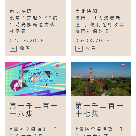
河北南宮：油葵花開鄉村美
南北快閃
南北快閃
北京：穿越2.98億
澳門：「粵澳養老
廣為人知
年時光解鎖遠古森
通+」便利在粵收取
廣州：內地首批「澳政易」自助服務機在穗
林密碼
澳門社保款項
啟用
...
...
07/08/2026
06/08/2026
廣州：亞運城體育中心煥新
廣州：有軌電車再度開往廣州塔
收看
收看
灣區新里程
香港：粵劇的當代新生
陝西安康：平利弦子腔古戲煥新生
河北邢台：千年邢窯重燃窯火
雲南蒙自：大花石蝴蝶重返原生境
第一千二百一
第一千二百一
講你知
十八集
十七集
香港：暢遊「東方威尼斯」–大澳
鳥瞰神州
#灣區全媒睇第一千
#灣區全媒睇第一千