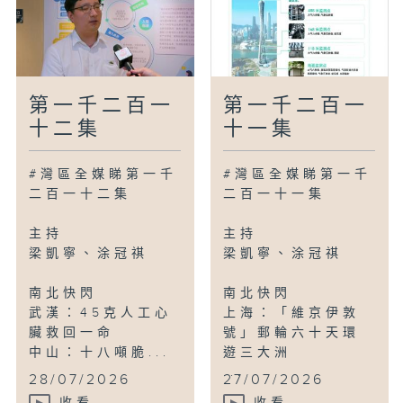
第一千二百一
第一千二百一
十二集
十一集
#灣區全媒睇第一千
#灣區全媒睇第一千
二百一十二集
二百一十一集
主持
主持
梁凱寧、涂冠祺
梁凱寧、涂冠祺
南北快閃
南北快閃
武漢：45克人工心
上海：「維京伊敦
臟救回一命
號」郵輪六十天環
中山：十八噸脆...
遊三大洲
...
28/07/2026
27/07/2026