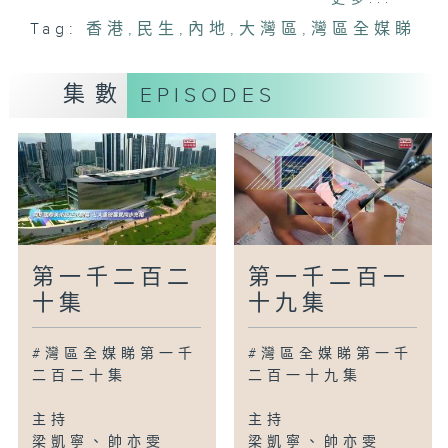
心、#中山廣播電視台
Tag:
香港
,
民生
,
內地
,
大灣區
,
灣區全媒睇
主持
梁凱寧、帥亦雯
集數
EPISODES
旁白
梁學曦、溫玉桃
撰稿
葉倩盈、劉文慧
編導
李文丞、梁馨晴、程健明、簡潔、陳智恆、
閻浩生、劉瑋盈、潘子穎
監製
第一千二百二
第一千二百一
周啟棠、黃楚恆
十集
十九集
==============================
南北快閃
#灣區全媒睇第一千
#灣區全媒睇第一千
重慶：巫雲開高速公路全線通車
二百二十集
二百一十九集
國航C909開通首條國際航線
甘肅蘭州：大型多媒體合唱劇《聶耳的歌》
主持
主持
開演
梁凱寧、帥亦雯
梁凱寧、帥亦雯