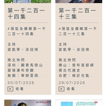
第一千二百一
第一千二百一
十四集
十三集
#灣區全媒睇第一千
#灣區全媒睇第一千
二百一十四集
二百一十三集
主持
主持
梁凱寧、涂冠祺
梁凱寧、涂冠祺
南北快閃
南北快閃
深圳：觀賞馬巒山
佛山：發布首部順
碧嶺瀑布奇觀
德古代通史
無錫：舉辦雲岡...
合肥：候診也能...
30/07/2026
29/07/2026
收看
收看