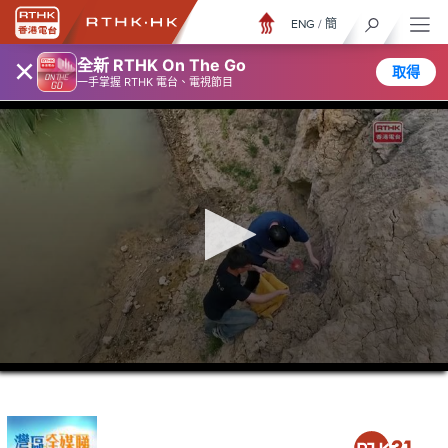
ENG
/
簡
×
全新 RTHK On The Go
取得
一手掌握 RTHK 電台、電視節目
0
seconds
of
26
minutes,
7