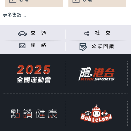
收看
收看
更多集數 ...
交 通
社 交
聯 絡
公眾回饋