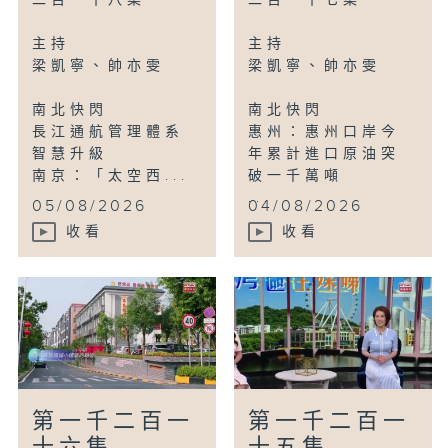
新疆：縱覽阿禾公路之美
二百一十八集
二百一十七集
主持
主持
梁凱寧、帥亦雯
梁凱寧、帥亦雯
南北快閃
南北快閃
長江通航管理體系
惠州：惠州口岸今
智慧升級
年累計進口原油突
南京：「太空西...
破一千萬噸
...
05/08/2026
04/08/2026
收看
收看
第一千二百一
第一千二百一
十六集
十五集