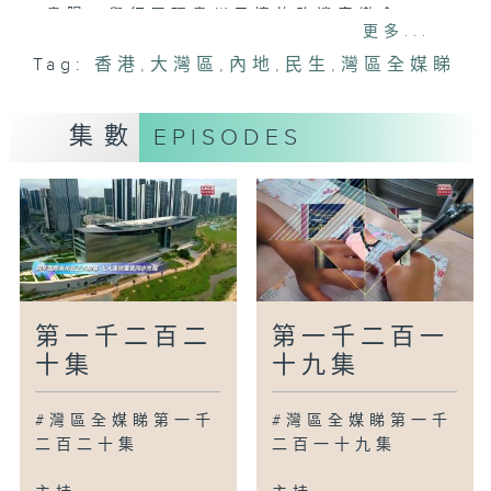
貴陽：舉行展現貴州風情的路邊音樂會
更多...
中山：推出深中跨市公交人才月票
Tag:
香港
,
大灣區
,
內地
,
民生
,
灣區全媒睇
揚州：首個警用太倉犬實戰基地投入使用
惠州：首間公立托育中心啟用
荊州：數十萬尾中華鱘放歸長江
集數
EPISODES
廣為人知
廣州：自動駕駛的士新品牌下半年投入服務
廣州：亞洲最大室內滑雪公園正式啟用
廣州：推行校長學生同枱吃飯
灣區新里程
南京：利用AI協助種植雨花茶
第一千二百二
第一千二百一
杭州：人工智能催生新興職業
十集
十九集
南寧：無人駕駛智慧物流讓生活更便利
清遠：行人過路處加設藍道將人車分流
#灣區全媒睇第一千
#灣區全媒睇第一千
江門：認識當地新建牆繪公園
二百二十集
二百一十九集
鳥瞰神州