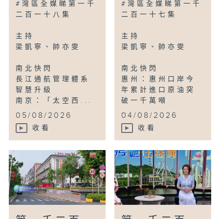
#灣區全媒睇第一千
#灣區全媒睇第一千
二百一十八集
二百一十七集
主持
主持
梁凱寧、帥亦雯
梁凱寧、帥亦雯
南北快閃
南北快閃
長江通航管理體系
惠州：惠州口岸今
智慧升級
年累計進口原油突
南京：「太空西...
破一千萬噸
...
05/08/2026
04/08/2026
收看
收看