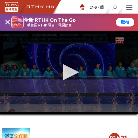
ENG
/
簡
×
全新 RTHK On The Go
取得
一手掌握 RTHK 電台、電視節目
0
seconds
of
26
minutes,
7