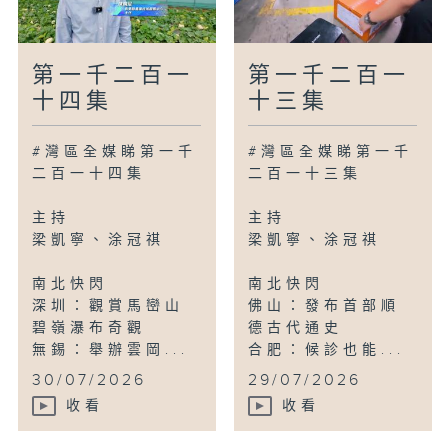
第一千二百一
第一千二百一
十四集
十三集
#灣區全媒睇第一千
#灣區全媒睇第一千
二百一十四集
二百一十三集
主持
主持
梁凱寧、涂冠祺
梁凱寧、涂冠祺
南北快閃
南北快閃
深圳：觀賞馬巒山
佛山：發布首部順
碧嶺瀑布奇觀
德古代通史
無錫：舉辦雲岡...
合肥：候診也能...
30/07/2026
29/07/2026
收看
收看