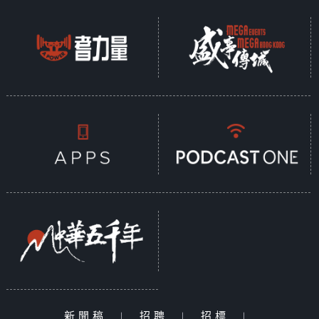
新聞稿
|
招聘
|
招標
|