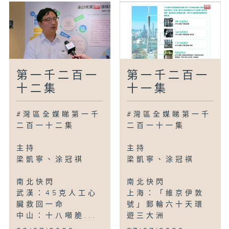
第一千二百一
第一千二百一
十二集
十一集
#灣區全媒睇第一千
#灣區全媒睇第一千
二百一十二集
二百一十一集
主持
主持
梁凱寧、涂冠祺
梁凱寧、涂冠祺
南北快閃
南北快閃
武漢：45克人工心
上海：「維京伊敦
臟救回一命
號」郵輪六十天環
中山：十八噸脆...
遊三大洲
...