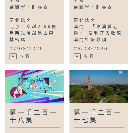
主持
主持
四川阿壩：群鳥雲集若爾蓋濕地
梁凱寧、帥亦雯
梁凱寧、帥亦雯
南北快閃
南北快閃
北京：穿越2.98億
澳門：「粵澳養老
年時光解鎖遠古森
通+」便利在粵收取
林密碼
澳門社保款項
...
...
07/08/2026
06/08/2026
收看
收看
第一千二百一
第一千二百一
十八集
十七集