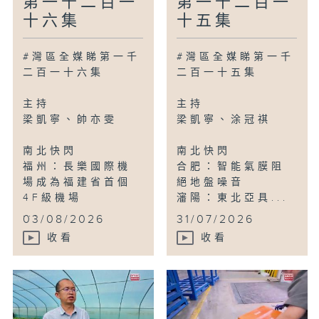
第一千二百一
第一千二百一
十六集
十五集
#灣區全媒睇第一千
#灣區全媒睇第一千
二百一十六集
二百一十五集
主持
主持
梁凱寧、帥亦雯
梁凱寧、涂冠祺
南北快閃
南北快閃
福州：長樂國際機
合肥：智能氣膜阻
場成為福建省首個
絕地盤噪音
4F級機場
瀋陽：東北亞具...
...
03/08/2026
31/07/2026
收看
收看