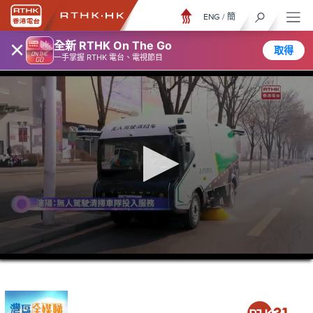
ENG
/
簡
×
全新 RTHK On The Go
取得
一手掌握 RTHK 電台、電視節目
0
seconds
of
26
minutes,
7