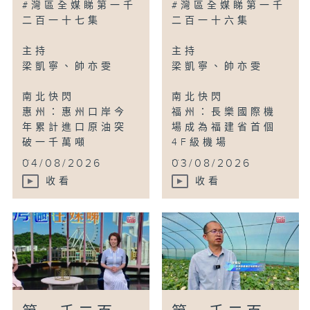
#灣區全媒睇第一千
#灣區全媒睇第一千
二百一十七集
二百一十六集
主持
主持
梁凱寧、帥亦雯
梁凱寧、帥亦雯
南北快閃
南北快閃
惠州：惠州口岸今
福州：長樂國際機
年累計進口原油突
場成為福建省首個
破一千萬噸
4F級機場
...
...
04/08/2026
03/08/2026
收看
收看