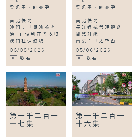
主持
主持
連雲港：學校舉行集體燒烤活動為學生減壓
梁凱寧、帥亦雯
梁凱寧、帥亦雯
南北快閃
南北快閃
講你知
澳門：「粵澳養老
長江通航管理體系
香港：舉辦甘肅省遊學團
通+」便利在粵收取
智慧升級
澳門社保款項
南京：「太空西...
鳥瞰神州
...
06/08/2026
05/08/2026
泰州：感受溱潼會船獨特魅力
收看
收看
第一千二百一
第一千二百一
十七集
十六集