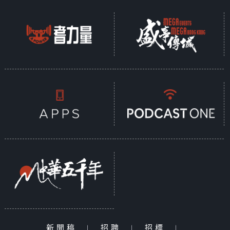
新聞稿
|
招聘
|
招標
|