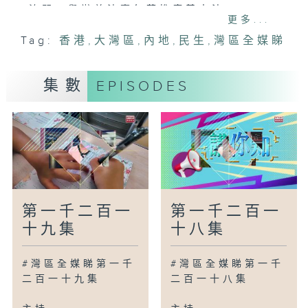
澳門：舉辦普法嘉年華推廣基本法
更多...
無錫：江陰港進行首次船泊間轉運
Tag:
香港
,
大灣區
,
內地
,
民生
,
灣區全媒睇
武漢：舉行第七屆漢口里花朝節
瀋陽：無人駕駛清掃車隊投入服務
南通：遊全城「漫巴士」投入服務
集數
EPISODES
廣為人知
廣州：舉辦第三屆大灣區小動物醫師大會
廣州：成立「咖啡及潮玩」產業聯盟
廣州：認識在海珠濕地新發現的海珠白絲蓋
傘
灣區新里程
第一千二百一
第一千二百一
深圳：在城市腹地的紅樹林成為全球推介案
十九集
十八集
例
珠海：遊艇產業發展進一步擴大
#灣區全媒睇第一千
#灣區全媒睇第一千
中山：到博物館看清代嶺南工藝珍品
二百一十九集
二百一十八集
南京：利用科技於二十四小時之內將蔬菜運
到香港