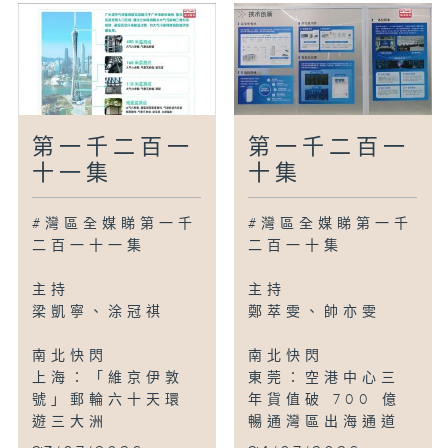
第一千二百一
第一千二百一
十一集
十集
#灣區全媒睇第一千
#灣區全媒睇第一千
二百一十一集
二百一十集
主持
主持
梁凱寧、涂冠祺
鄭萃雯、帥亦雯
南北快閃
南北快閃
上海：「維京伊敦
東莞：空港中心三
號」郵輪六十天環
年貨值破 700 億
遊三大洲
暢通灣區出海通道
...
...