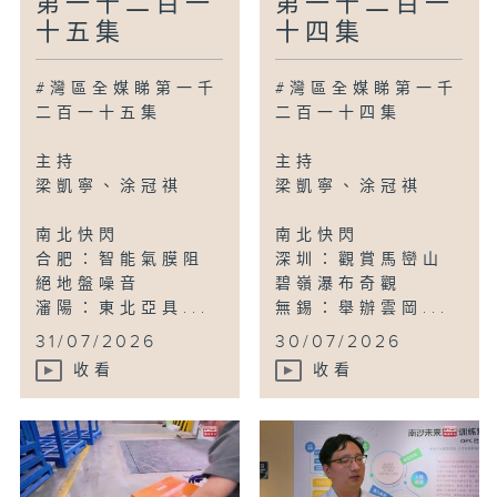
第一千二百一
第一千二百一
十五集
十四集
#灣區全媒睇第一千
#灣區全媒睇第一千
二百一十五集
二百一十四集
主持
主持
梁凱寧、涂冠祺
梁凱寧、涂冠祺
南北快閃
南北快閃
合肥：智能氣膜阻
深圳：觀賞馬巒山
絕地盤噪音
碧嶺瀑布奇觀
瀋陽：東北亞具...
無錫：舉辦雲岡...
31/07/2026
30/07/2026
收看
收看