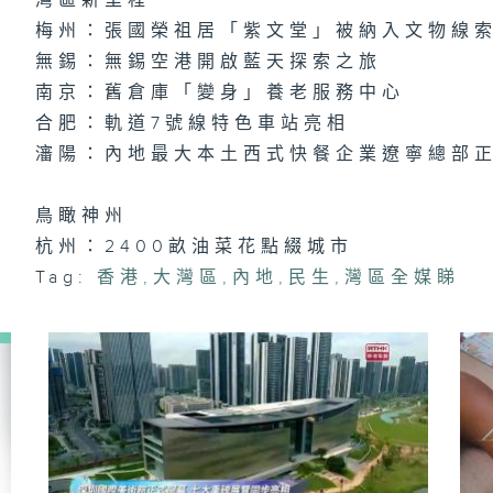
灣區新里程
梅州：張國榮祖居「紫文堂」被納入文物線
無錫：無錫空港開啟藍天探索之旅
南京：舊倉庫「變身」養老服務中心
合肥：軌道7號線特色車站亮相
瀋陽：內地最大本土西式快餐企業遼寧總部
鳥瞰神州
杭州：2400畝油菜花點綴城市
Tag:
香港
,
大灣區
,
內地
,
民生
,
灣區全媒睇