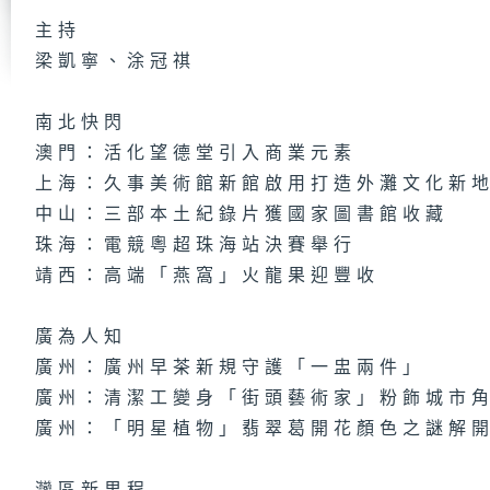
主持
梁凱寧、涂冠祺
第
集
南北快閃
澳門：活化望德堂引入商業元素
上海：久事美術館新館啟用打造外灘文化新
第
中山：三部本土紀錄片獲國家圖書館收藏
集
珠海：電競粵超珠海站決賽舉行
靖西：高端「燕窩」火龍果迎豐收
廣為人知
第
集
廣州：廣州早茶新規守護「一盅兩件」
廣州：清潔工變身「街頭藝術家」粉飾城市
廣州：「明星植物」翡翠葛開花顏色之謎解
第
集