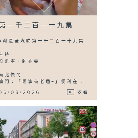
第一千二百一十九集
#灣區全媒睇第一千二百一十九集
主持
梁凱寧、帥亦雯
南北快閃
澳門：「粵澳養老通+」便利在...
06/08/2026
收看