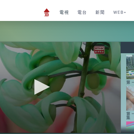
電視
電台
新聞
WEB+
第
第
集