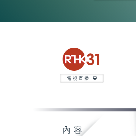
0
seconds
of
26
minutes,
6
seconds
Volume
90%
電視直播
內容