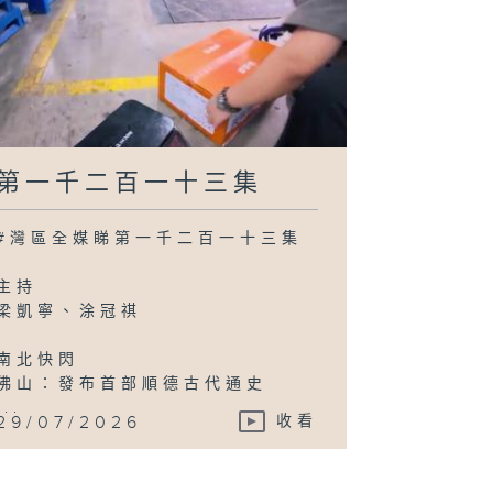
第一千二百一十三集
#灣區全媒睇第一千二百一十三集
主持
梁凱寧、涂冠祺
南北快閃
佛山：發布首部順德古代通史
...
29/07/2026
收看