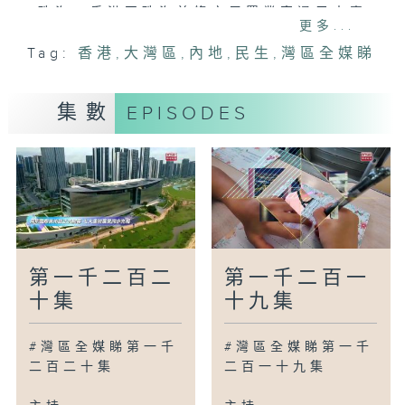
珠海：香港至珠海首條安居置業直通巴士專
更多...
線開通
Tag:
香港
,
大灣區
,
內地
,
民生
,
灣區全媒睇
武漢：移動「星級酒店」來了
瀋陽：打通活體寵物規模化規範化出海新通
道
集數
EPISODES
山東濰坊：第43屆濰坊國際風箏會盛大啟
幕
南寧：稻田藝術迎客來
廣為人知
廣州：環保工藝創作變廢為寶
廣州：2026年沙灣飄色巡遊活動上演
廣州：敦煌瑰寶「空降」廣州
第一千二百二
第一千二百一
十集
十九集
灣區新里程
珠海：大灣區車友開啟山海相擁的郊遊之旅
#灣區全媒睇第一千
#灣區全媒睇第一千
惠州：粵BA惠州主場變身嶺南文化嘉年華
二百二十集
二百一十九集
佛山：田間開課教辨「防鳥網」
上海：小眾EDC潮玩走紅