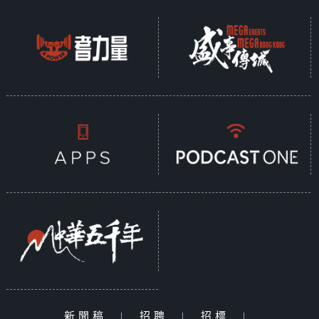
新聞稿
|
招聘
|
招標
|