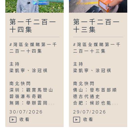
第一千二百一
第一千二百一
十四集
十三集
#灣區全媒睇第一千
#灣區全媒睇第一千
二百一十四集
二百一十三集
主持
主持
梁凱寧、涂冠祺
梁凱寧、涂冠祺
南北快閃
南北快閃
深圳：觀賞馬巒山
佛山：發布首部順
碧嶺瀑布奇觀
德古代通史
無錫：舉辦雲岡...
合肥：候診也能...
30/07/2026
29/07/2026
收看
收看