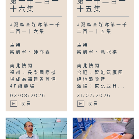
第一千二百一
第一千二百一
十六集
十五集
#灣區全媒睇第一千
#灣區全媒睇第一千
二百一十六集
二百一十五集
主持
主持
梁凱寧、帥亦雯
梁凱寧、涂冠祺
南北快閃
南北快閃
福州：長樂國際機
合肥：智能氣膜阻
場成為福建省首個
絕地盤噪音
4F級機場
瀋陽：東北亞具...
...
03/08/2026
31/07/2026
收看
收看