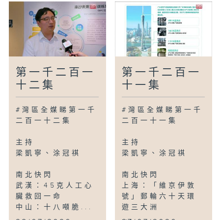
第一千二百一
第一千二百一
十二集
十一集
#灣區全媒睇第一千
#灣區全媒睇第一千
二百一十二集
二百一十一集
主持
主持
梁凱寧、涂冠祺
梁凱寧、涂冠祺
南北快閃
南北快閃
武漢：45克人工心
上海：「維京伊敦
臟救回一命
號」郵輪六十天環
中山：十八噸脆...
遊三大洲
...