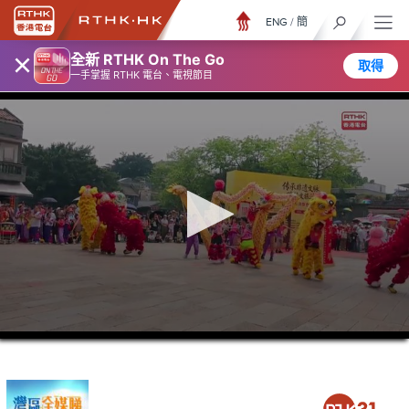
ENG
/
簡
×
全新 RTHK On The Go
取得
一手掌握 RTHK 電台、電視節目
0
seconds
of
26
minutes,
7