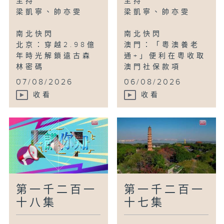
主持
主持
蘇州：把春天搬進園藝盛會展廳
梁凱寧、帥亦雯
梁凱寧、帥亦雯
南北快閃
南北快閃
鳥瞰神州
北京：穿越2.98億
澳門：「粵澳養老
雲南洱源：千鷺歸巢奏響鳥類繁育交響曲
年時光解鎖遠古森
通+」便利在粵收取
林密碼
澳門社保款項
...
...
07/08/2026
06/08/2026
收看
收看
第一千二百一
第一千二百一
十八集
十七集