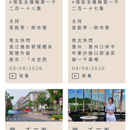
#灣區全媒睇第一千
#灣區全媒睇第一千
二百一十八集
二百一十七集
主持
主持
梁凱寧、帥亦雯
梁凱寧、帥亦雯
南北快閃
南北快閃
長江通航管理體系
惠州：惠州口岸今
智慧升級
年累計進口原油突
南京：「太空西...
破一千萬噸
...
05/08/2026
04/08/2026
收看
收看