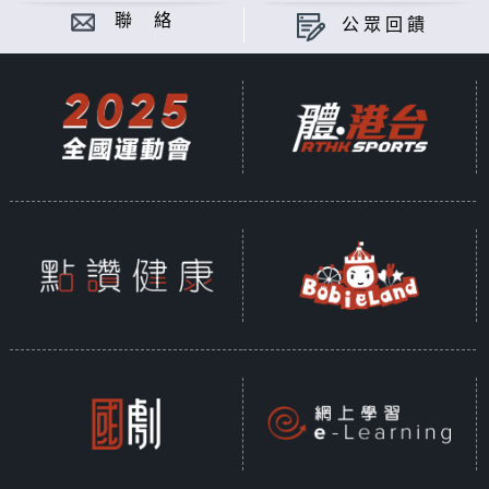
聯 絡
公眾回饋