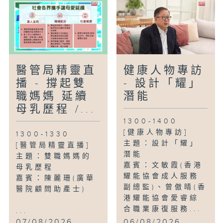
醫管局精靈直
健康人物專訪
播 - 撐起雙
- 設計「耀」
職媽媽 延續
潛能
母乳歷程 /...
1300-1400
[健康人物專訪]
1300-1330
主題：設計「耀」
[醫管局精靈直播]
潛能
主題：雙職媽媽的
嘉賓：文敏霞(香港
母乳歷程
耀能協會成人服務
嘉賓：陳麗珊(廣華
副總監)、曾傲晴(香
醫院顧問助產士)
港耀能協會愛睿綜
合職業康復服務...
...
07/08/2026
06/08/2026