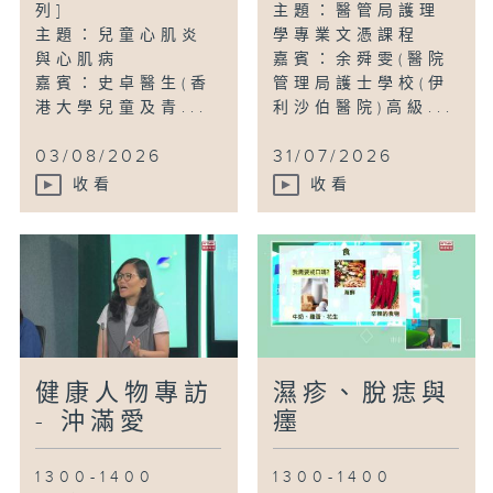
列]
主題：醫管局護理
主題：兒童心肌炎
學專業文憑課程
與心肌病
嘉賓：余舜雯(醫院
嘉賓：史卓醫生(香
管理局護士學校(伊
港大學兒童及青...
利沙伯醫院)高級...
03/08/2026
31/07/2026
收看
收看
健康人物專訪
濕疹、脫痣與
- 沖滿愛
癦
1300-1400
1300-1400