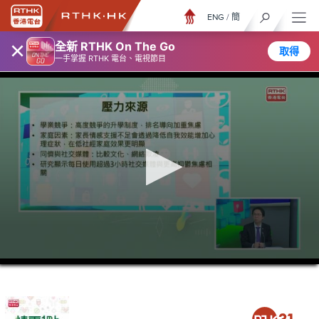
ENG
/
簡
×
全新 RTHK On The Go
取得
一手掌握 RTHK 電台、電視節目
0
seconds
of
39
minutes,
4