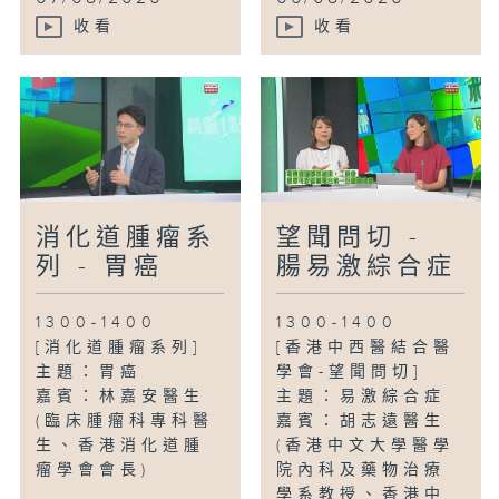
收看
收看
消化道腫瘤系
望聞問切 -
列 - 胃癌
腸易激綜合症
1300-1400
1300-1400
[消化道腫瘤系列]
[香港中西醫結合醫
主題：胃癌
學會-望聞問切]
嘉賓：林嘉安醫生
主題：易激綜合症
(臨床腫瘤科專科醫
嘉賓：胡志遠醫生
生、香港消化道腫
(香港中文大學醫學
瘤學會會長)
院內科及藥物治療
學系教授、香港中