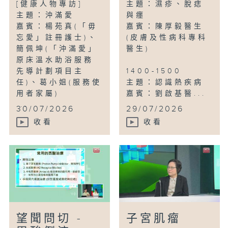
[健康人物專訪]
主題：濕疹、脫痣
主題：沖滿愛
與癦
嘉賓：楊苑真(「毋
嘉賓：陳厚毅醫生
忘愛」註冊護士)、
(皮膚及性病科專科
簡佩坤(「沖滿愛」
醫生)
原床溫水助浴服務
先導計劃項目主
1400-1500
任)、葛小姐(服務使
主題：認識熱疾病
用者家屬)
嘉賓：劉啟基醫...
...
30/07/2026
29/07/2026
收看
收看
望聞問切 -
子宮肌瘤