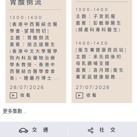
胃酸倒流
1300-1400
主題：子宮肌瘤
1300-1400
嘉賓：彭敏華醫生
[香港中西醫結合醫
(婦產科專科醫生)
學會-望聞問切]
主題：胃酸倒流
1400-1430
嘉賓：胡志遠醫生
[衞生署健康資訊站]
(香港中文大學醫學
主題：承先啟後的
院內科及藥物治療
母乳餵哺支援
學系教授、香港中
嘉賓：袁月嫦(衞生
西醫結合醫學會會
署家庭健康服務...
長)、鍾麗丹博士...
28/07/2026
27/07/2026
收看
收看
更多集數 ...
交 通
社 交