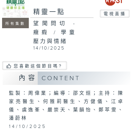
seconds
精靈一點
電視直播
望聞問切 -
所有集數
癥瘕 / 學童
壓力與情緒
14/10/2025
您喜歡這個節目嗎?
內容
CONTENT
監製：周偉業；編導：邵文烜；主持：陳
家亮醫生、何雅莉醫生、方健儀、江卓
儀、虞逸峯、嚴崇天、葉韻怡、鄭萃雯、
潘蔚林
14/10/2025