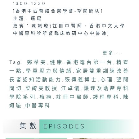
1300-1330
[香港中西醫結合醫學會-望聞問切]
主題：癥瘕
嘉賓：陳姵璇(註冊中醫師、香港中文大學
中醫專科診所暨臨床教研中心中醫師)
1330-1400
更多...
主題：學童壓力與情緒
Tag:
鄭萃雯
,
健康
,
香港電台第一台
,
精靈
嘉賓：張傳義博士(臨床心理學家、香港心
一點
理學會候任會長)
,
學童壓力與情緒
,
家居雙重訓練改善
長者認知活動能力
,
張傳義博士
,
心理
,
望聞
1400-1500
問切
,
梁綺雯教授
,
江卓儀
,
護理及助產專科
[護理及助產專科學院系列]
學院系列
,
癥瘕
,
註冊中醫師
,
護理專科
,
陳
主題：家居雙重訓練改善長者認知活動能力
姵璇
,
中醫專科
嘉賓：梁綺雯教授(香港理工大學護理學院
副院長(硏究)、香港老年護理學院院士)
集數
EPISODES