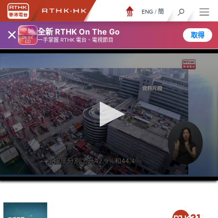
ENG
/
簡
×
全新 RTHK On The Go
取得
一手掌握 RTHK 電台、電視節目
0
seconds
of
15
minutes,
20