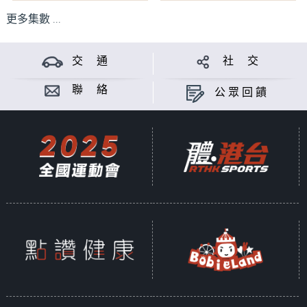
更多集數 ...
交 通
社 交
聯 絡
公眾回饋