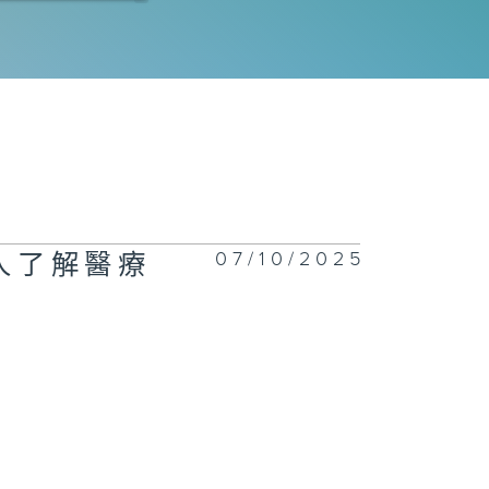
078集 AI水
清潔機械人精準
定作業，解決人
清潔安全隱患？
077集 熱飲會引
食道癌？
07/10/2025
主人了解醫療
1076集 一站
回收服務開創減
新市場，助大眾
日常輕鬆減廢