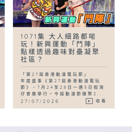
1071集 大人細路都啱
玩！新興運動「鬥陣」
點樣透過趣味對壘凝聚
社區？
「第27屆香港動漫電玩節」
年度盛事《第27屆香港動漫電玩
節》，7月24至28日一連5日假灣
仔會展舉行。今屆動漫節匯聚2...
27/07/2026
收看