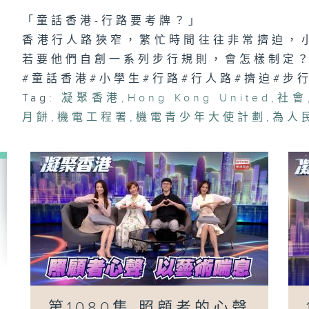
有
「童話香港-行路要考牌？」
香港行人路狹窄，繁忙時間往往非常擠迫，
若要他們自創一系列步行規則，會怎樣制定
1
#童話香港#小學生#行路#行人路#擠迫#步
都
「
Tag:
凝聚香港
,
Hong Kong United
,
社會
趣
區
月餅
,
機電工程署
,
機電青少年大使計劃
,
為人
第1080集 照顧者的心聲