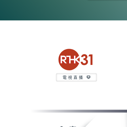
0
seconds
of
24
minutes,
7
seconds
Volume
90%
電視直播