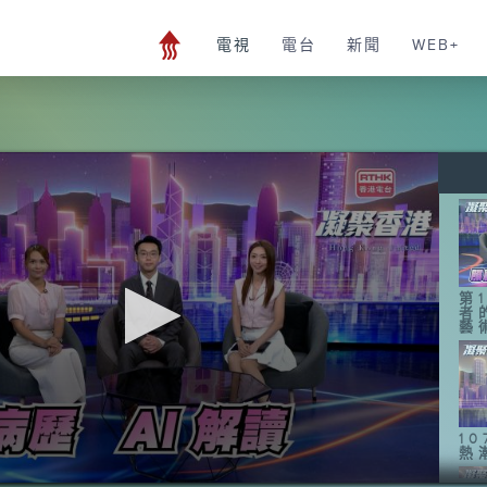
電視
電台
新聞
WEB+
第
者
藝
1
熱