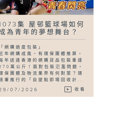
1073集 屋邨籃球場如何
成為青年的夢想舞台？
「網購過度包裝」
近年網購成風，有環保團體推算，
每年送達香港的網購貨品包裝重達
270萬公斤！面對包裝氾濫問題，
環保團體及物流業界有何對策？環
境署推行的「自提點即場回收計...
29/07/2026
收看