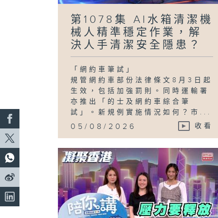
第1078集 AI水箱清潔機
械人精準穩定作業，解
決人手清潔安全隱患？
「網約車筆試」
規管網約車部份法律條文8月3日起
生效，包括加強罰則。同時運輸署
亦推出「的士及網約車綜合筆
試」。新規例實施情況如何？市...
05/08/2026
收看