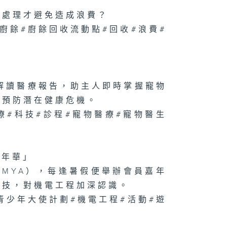
1075集 了解
樣處理才避免造成浪費？
生心理健康，建
互相聆聽與分享
#廚餘#廚餘回收流動點#回收#浪費#
校園文化！
I解讀醫療報告，助主人即時掌握寵物
1074集 木匠鑽
傳統榫卯，賦予
頭第二次生命
助預防潛在健康危機。
療#科技#診程#寵物醫療#寵物醫生
讀
073集 屋邨籃球
嘉年華」
如何成為青年的
想舞台？
MYA），每逢暑假便舉辦會員嘉年
科技，對機電工程加深認識。
青少年大使計劃#機電工程#活動#遊
1072集 舒緩
瘤副作用，中醫