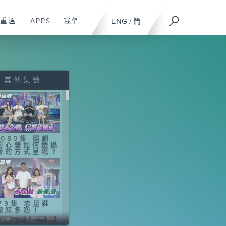
重溫
APPS
我們
ENG
/
簡
其他集數
1080集 照顧
的心聲如何透過
術的方式呈現？
079集 赤足鞋
潮知多啲！