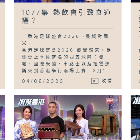
1077集 熱飲會引致食道
癌？
「香港足球盛會2026 -曼城對國
米」
香港足球盛會2026 載譽歸來，足
球史上享負盛名的四支球隊：曼
城、國際米蘭、車路士以及祖雲達
斯來到香港舉行兩場比賽。8月1...
04/08/2026
收看