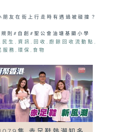
法
小朋友在街上行走時有遇過被碰撞？
？
071集 大人細路
行規則#自創#聖公會油塘基顯小學
啱玩！新興運動
鬥陣」點樣透過
,
民生
,
資訊
,
回收
,
廚餘回收流動點
,
味對壘凝聚社
？
民服務
,
環保
,
食物
1079集 赤足鞋熱潮知多