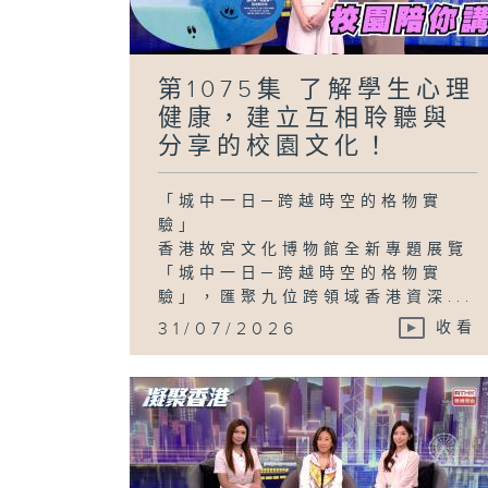
第1075集 了解學生心理
健康，建立互相聆聽與
分享的校園文化！
「城中一日─跨越時空的格物實
驗」
香港故宮文化博物館全新專題展覽
「城中一日─跨越時空的格物實
驗」，匯聚九位跨領域香港資深...
31/07/2026
收看