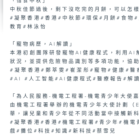
「惜食中秋」
第
中秋佳節過後，剩下沒吃完的月餅，可以怎
學
立
#凝聚香港#香港#中秋節#環保#月餅#食物
的
教育#林泳怡
「寵物病歷，AI解讀」
本港初創團隊研發寵物AI健康程式，利用A
第
研
木
狀況，並提供危險物品識別等多項功能，協
#凝聚香港#鄭萃雯#崔潔彤#寵物#健康#醫
#AI #人工智能#AI健康程式#醫療報告#解
1
「為人民服務-機電工程署-機電青少年大使
場
夢
由機電工程署舉辦的機電青少年大使計劃（E
華，讓兒童和青少年從不同活動當中接觸新
#凝聚香港#香港#機電工程署#青少年#機電
戲#攤位#科技#知識#新科技#蔡雪兒
第
腫