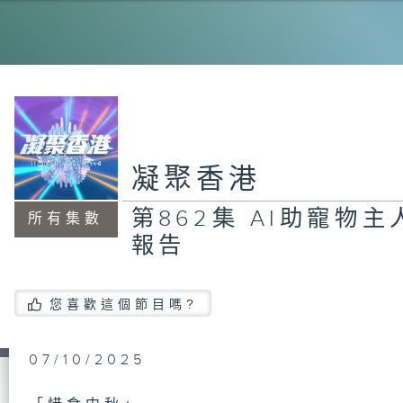
第1
箱
穩
手
凝聚香港
1
致
第862集 AI助寵物
所有集數
報告
第
您喜歡這個節目嗎?
式
廢
在
07/10/2025