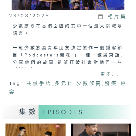
23/08/2025
相片集
少數族裔在香港面臨的其中一個最大挑戰是
語言。
一班少數族裔青年朋友決定製作一個播客節
目「Podcasters開咪!」，練一練廣東話,
分享他們的故事,希望打破社會對他們一些
刻板印象。
更多...
Tag:
共融手語
,
多元化
,
少數族裔
,
殘疾
,
包
他們認同自己是「第三文化小孩」，因為成
容
長過程中穿梭於不同文化的環境，形成了獨
特的身份認同和視角。他們有更強的適應能
力和對不同的文化能夠更為理解，但亦更常
集數
EPISODES
會可能面臨文化衝突，甚至是身份困惑。
今集節目主持愛美、成家宏和Wimmy會和
這個播客的主持 Husnain, Kayna和