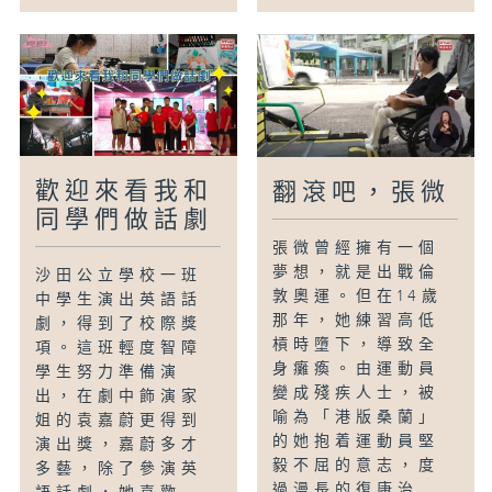
歡迎來看我和
翻滾吧，張微
同學們做話劇
張微曾經擁有一個
夢想，就是出戰倫
沙田公立學校一班
敦奧運。但在14歲
中學生演出英語話
那年，她練習高低
劇，得到了校際獎
槓時墮下，導致全
項。這班輕度智障
身癱瘓。由運動員
學生努力準備演
變成殘疾人士，被
出，在劇中飾演家
喻為「港版桑蘭」
姐的袁嘉蔚更得到
的她抱着運動員堅
演出獎，嘉蔚多才
毅不屈的意志，度
多藝，除了參演英
過漫長的復康治...