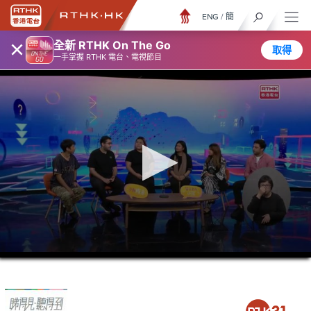
ENG
/
簡
×
全新 RTHK On The Go
取得
一手掌握 RTHK 電台、電視節目
0
seconds
of
26
minutes,
7