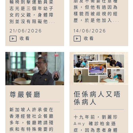
朋友不需要在意種
輪椅劍擊運動員梁
族，但他有過因為
志光是三個年幼子
樣貌而被歧視的經
女的父親，身體障
歷，於是他加入...
別並沒有阻礙他...
21/06/2026
14/06/2026
收看
收看
佢係病人又唔
尊嚴餐廳
係病人
新加坡人許承俊在
香港經營社企餐廳
十九年前，劉麗珍
多年，餐廳聘請殘
Amy 確診柏金遜
疾和有特殊需要的
症，因為患者身體