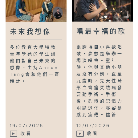
Stephanie一齊同遊他們眼中的香港，並
會傾下大家身為「第三文化小孩」的特質和
挑戰。
唱最幸福的歌
未來我想像
張鈞博自小喜歡唱
多位教育大學特教
歌，夢想是舉辦一
青年學苑的學生談
場演唱會。童年
他們對自己未來的
時，他與其他小朋
想像。主持Anson
友沒有分別，直至
Tang會和他們一齊
九歲時，先天性畸
傾計。
形血管瘤突然病發
要動手術。手術
後，鈞博的記憶力
明顯退化，亦容易
感到疲倦。儘管...
19/07/2026
12/07/2026
收看
收看