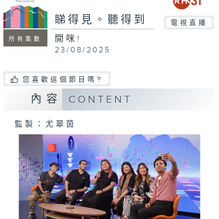
seconds
睇得見。聽得到
電視直播
開咪!
所有集數
23/08/2025
您喜歡這個節目嗎?
內容
CONTENT
監製：尤翠茵