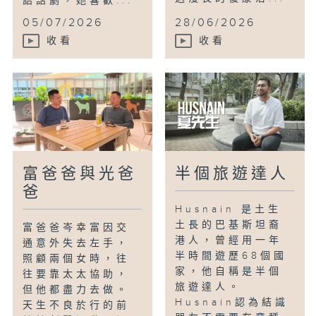
語話劇，她喜歡...
05/07/2026
28/06/2026
收看
收看
富爸爸與光爸
半個旅遊達人
爸
Husnain 是土生
土長的巴基斯坦裔
富爸爸岑幸富因交
港人，曾經用一年
通意外失去左手，
半時間遊歷68個國
照顧兩個女時，往
家，他自稱是半個
往要靠太太協助，
旅遊達人。
但他都盡力去做。
Husnain認為結識
天生不良於行的前