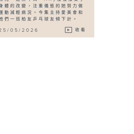
身體的改變，注重儀態的她努力做
運動減輕病況。今集主持愛美會和
她們一班柏友乒乓球友傾下計。
25/05/2026
收看