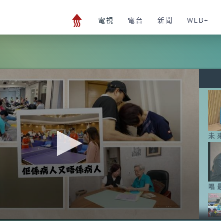
電視
電台
新聞
WEB+
未
唱