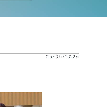
迎來看我和同學
做話劇
滾吧，張微
25/05/2026
爸爸與光爸爸
個旅遊達人