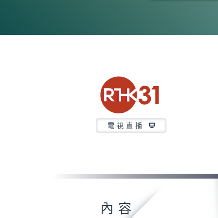
0
seconds
of
26
minutes,
7
seconds
Volume
90%
電視直播
內容