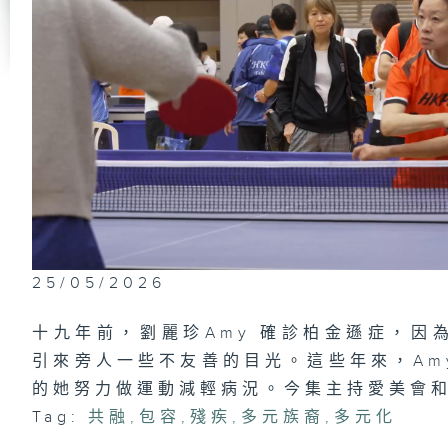
尊
德
印
25/05/2026
我
十九年前，劉麗珍Amy 確診柏金遜症，因
引來旁人一些不友善的目光。這些年來，Am
的她努力做運動減輕病況。今集主持愛美會
Tag:
共融
,
包容
,
殘疾
,
多元族裔
,
多元化