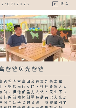
12/07/2026
收看
富爸爸與光爸爸
富爸爸岑幸富因交通意外失去左
手，照顧兩個女時，往往要靠太太
協助，但他都盡力去做。天生不良
於行的前輪椅劍擊運動員梁志光是
三個年幼子女的父親，身體障別並
沒有阻礙他們成為一個稱職的爸