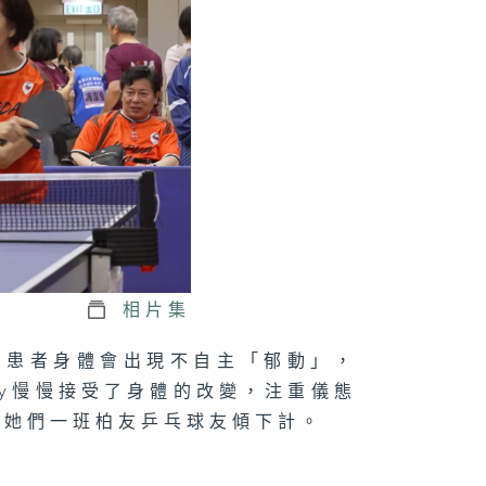
嚴餐廳
國人Yannick
巴泰兄弟talk
相片集
鍾意返工
為患者身體會出現不自主「郁動」，
y慢慢接受了身體的改變，注重儀態
和她們一班柏友乒乓球友傾下計。