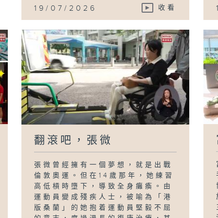
19/07/2026
收看
翻滾吧，張微
張微曾經擁有一個夢想，就是出戰
倫敦奧運。但在14歲那年，她練習
高低槓時墮下，導致全身癱瘓。由
運動員變成殘疾人士，被喻為「港
版桑蘭」的她抱着運動員堅毅不屈