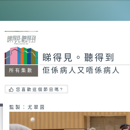
歡
們
翻
睇得見。聽得到
佢係病人又唔係病人
所有集數
富
您喜歡這個節目嗎?
半
監製：尤翠茵