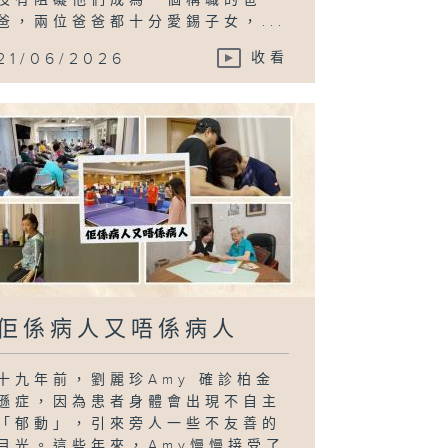
爸，兩位爸爸都十分愛錫子女，...
21/06/2026
收看
佢係病人又唔係病人
十九年前，劉麗珍Amy 確診柏金
遜症，因為患者身體會出現不自主
「郁動」，引來旁人一些不友善的
目光。這些年來，Amy慢慢接受了