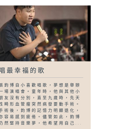
唱最幸福的歌
張鈞博自小喜歡唱歌，夢想是舉辦
一場演唱會。童年時，他與其他小
朋友沒有分別，直至九歲時，先天
性畸形血管瘤突然病發要動手術。
手術後，鈞博的記憶力明顯退化，
亦容易感到疲倦。儘管如此，鈞博
仍然堅持音樂夢，他希望用自己...